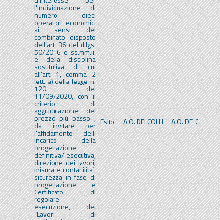
d'interesse per
l'individuazione di
numero dieci
operatori economici
ai sensi del
combinato disposto
dell’art. 36 del d.lgs.
50/2016 e ss.mm.ii.
e della disciplina
sostitutiva di cui
all'art. 1, comma 2
lett. a) della legge n.
120 del
11/09/2020, con il
criterio di
aggiudicazione del
prezzo più basso ,
Esito
A.O. DEI COLLI
A.O. DEI COLLI
da invitare per
l'affidamento dell’
incarico della
progettazione
definitiva/ esecutiva,
direzione dei lavori,
misura e contabilita`,
sicurezza in fase di
progettazione e
Certificato di
regolare
esecuzione, dei
“Lavori di