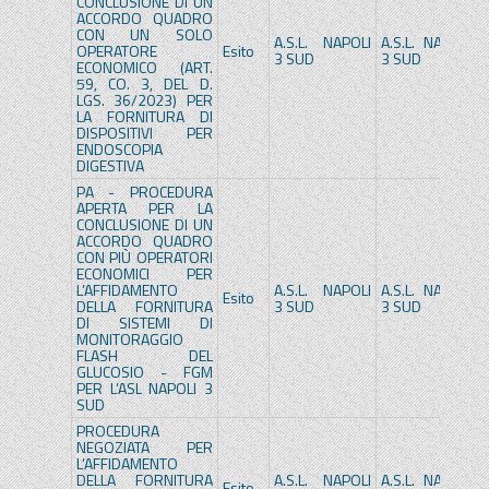
CONCLUSIONE DI UN
ACCORDO QUADRO
CON UN SOLO
A.S.L. NAPOLI
A.S.L. NAPOLI
OPERATORE
Esito
3 SUD
3 SUD
ECONOMICO (ART.
59, CO. 3, DEL D.
LGS. 36/2023) PER
LA FORNITURA DI
DISPOSITIVI PER
ENDOSCOPIA
DIGESTIVA
PA - PROCEDURA
APERTA PER LA
CONCLUSIONE DI UN
ACCORDO QUADRO
CON PIÙ OPERATORI
ECONOMICI PER
L’AFFIDAMENTO
A.S.L. NAPOLI
A.S.L. NAPOLI
Esito
DELLA FORNITURA
3 SUD
3 SUD
DI SISTEMI DI
MONITORAGGIO
FLASH DEL
GLUCOSIO - FGM
PER L’ASL NAPOLI 3
SUD
PROCEDURA
NEGOZIATA PER
L’AFFIDAMENTO
DELLA FORNITURA
A.S.L. NAPOLI
A.S.L. NAPOLI
Esito