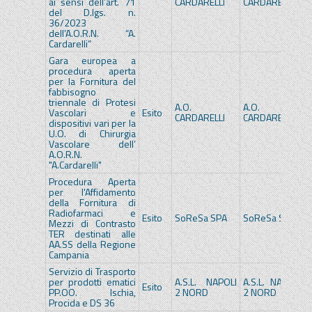
ai sensi dell’art. 71
CARDARELLI
CARDARELLI
del D.lgs. n.
36/2023
dell’A.O.R.N. “A.
Cardarelli”
Gara europea a
procedura aperta
per la Fornitura del
fabbisogno
triennale di Protesi
A.O.
A.O.
Vascolari e
Esito
CARDARELLI
CARDARELLI
dispositivi vari per la
U.O. di Chirurgia
Vascolare dell’
A.O.R.N.
"A.Cardarelli"
Procedura Aperta
per l'Affidamento
della Fornitura di
Radiofarmaci e
Esito
SoReSa SPA
SoReSa SPA
Mezzi di Contrasto
TER destinati alle
AA.SS della Regione
Campania
Servizio di Trasporto
per prodotti ematici
A.S.L. NAPOLI
A.S.L. NAPOLI
Esito
PP.OO. Ischia,
2 NORD
2 NORD
Procida e DS 36