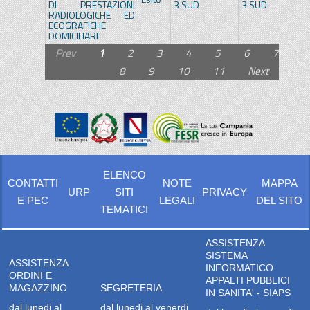
DI PRESTAZIONI
3 SUD
3 SUD
RADIOLOGICHE ED
ECOGRAFICHE
DOMICILIARI
Prev
1
2
3
4
5
6
7
8
9
10
11
Next
ELENCO
CONTATTI
NOTE
MAPPA
URP
SITI
PRIVACY
E PEC
LEGALI
DEL SITO
TEMATICI
ASSISTENZA
SISTEMA
ASSISTENZA
INFORMATICO
ORDINI E
APPALTI PUBBLICI
MAGAZZINO
SEGRETERIA
IN SANITA' - SIAPS
dal lunedi al
dal lunedi al venerdi