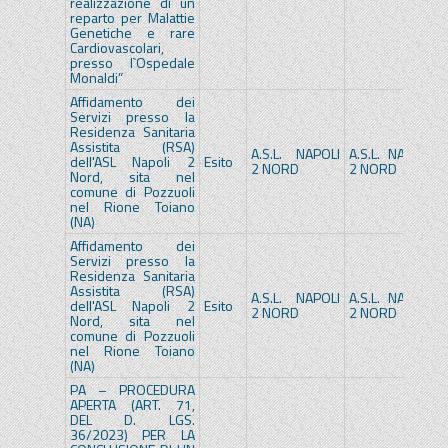
realizzazione di un
reparto per Malattie
Genetiche e rare
Cardiovascolari,
presso l`Ospedale
Monaldi”
Affidamento dei
Servizi presso la
Residenza Sanitaria
Assistita (RSA)
A.S.L. NAPOLI
A.S.L. NAPOLI
dell'ASL Napoli 2
Esito
2 NORD
2 NORD
Nord, sita nel
comune di Pozzuoli
nel Rione Toiano
(NA)
Affidamento dei
Servizi presso la
Residenza Sanitaria
Assistita (RSA)
A.S.L. NAPOLI
A.S.L. NAPOLI
dell'ASL Napoli 2
Esito
2 NORD
2 NORD
Nord, sita nel
comune di Pozzuoli
nel Rione Toiano
(NA)
PA – PROCEDURA
APERTA (ART. 71,
DEL D. LGS.
36/2023) PER LA