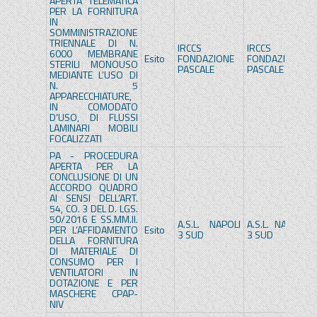
APERTA TELEMATICA
PER LA FORNITURA
IN
SOMMINISTRAZIONE
TRIENNALE DI N.
IRCCS
IRCCS
6000 MEMBRANE
Esito
FONDAZIONE
FONDAZIONE
STERILI MONOUSO
PASCALE
PASCALE
MEDIANTE L’USO DI
N. 5
APPARECCHIATURE,
IN COMODATO
D’USO, DI FLUSSI
LAMINARI MOBILI
FOCALIZZATI
PA - PROCEDURA
APERTA PER LA
CONCLUSIONE DI UN
ACCORDO QUADRO
AI SENSI DELL’ART.
54, CO. 3 DEL D. LGS.
50/2016 E SS.MM.II.
A.S.L. NAPOLI
A.S.L. NAPOLI
PER L’AFFIDAMENTO
Esito
3 SUD
3 SUD
DELLA FORNITURA
DI MATERIALE DI
CONSUMO PER I
VENTILATORI IN
DOTAZIONE E PER
MASCHERE CPAP-
NIV