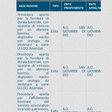
ENTE
ENTE
DESCRIZIONE
TIPO
PROPONENTE
APPALTANTE
Procedura aperta
per la fornitura di
durata biennale, con
opzione di rinnovo
A.O. SAN
A.O. SAN
per un ulteriore
Esito
GIOVANNI DI
GIOVANNI DI
biennio, di
DIO
DIO
dispositivi medici
per urologia da
destinare a varie
UU.OO. Aziendali
Procedura aperta
per la fornitura di
durata biennale, con
opzione di rinnovo
A.O. SAN
A.O. SAN
per un ulteriore
Esito
GIOVANNI DI
GIOVANNI DI
biennio, di
DIO
DIO
dispositivi medici
per urologia da
destinare a varie
UU.OO. Aziendali
Procedura aperta
per l'affidamento
biennale del
servizio assicurativo
incendio patrimonio,
A.O.
A.O.
Esito