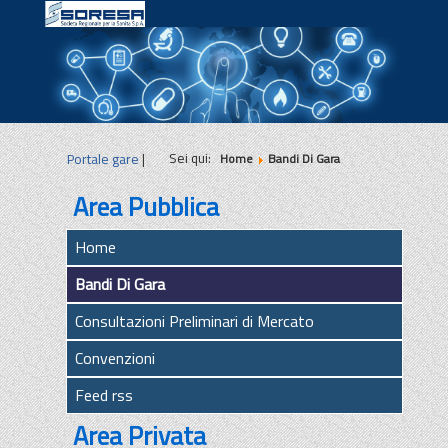
|
|
|
Sei qui:
Portale gare
|
Home
Bandi Di Gara
Area Pubblica
Home
Bandi Di Gara
Consultazioni Preliminari di Mercato
Convenzioni
Feed rss
Area Privata