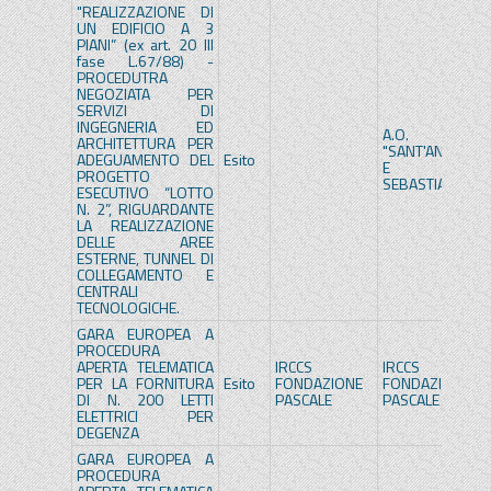
"REALIZZAZIONE DI
UN EDIFICIO A 3
PIANI” (ex art. 20 III
fase L.67/88) -
PROCEDUTRA
NEGOZIATA PER
SERVIZI DI
INGEGNERIA ED
A.O.
ARCHITETTURA PER
"SANT'ANNA
ADEGUAMENTO DEL
Esito
E SAN
PROGETTO
SEBASTIANO"
ESECUTIVO “LOTTO
N. 2”, RIGUARDANTE
LA REALIZZAZIONE
DELLE AREE
ESTERNE, TUNNEL DI
COLLEGAMENTO E
CENTRALI
TECNOLOGICHE.
GARA EUROPEA A
PROCEDURA
APERTA TELEMATICA
IRCCS
IRCCS
PER LA FORNITURA
Esito
FONDAZIONE
FONDAZIONE
DI N. 200 LETTI
PASCALE
PASCALE
ELETTRICI PER
DEGENZA
GARA EUROPEA A
PROCEDURA