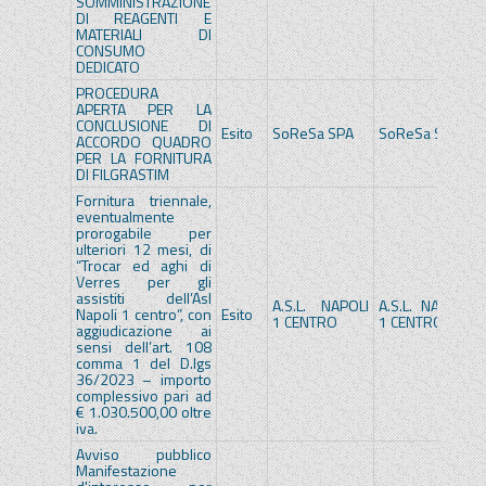
SOMMINISTRAZIONE
DI REAGENTI E
MATERIALI DI
CONSUMO
DEDICATO
PROCEDURA
APERTA PER LA
CONCLUSIONE DI
Esito
SoReSa SPA
SoReSa SPA
ACCORDO QUADRO
PER LA FORNITURA
DI FILGRASTIM
Fornitura triennale,
eventualmente
prorogabile per
ulteriori 12 mesi, di
“Trocar ed aghi di
Verres per gli
assistiti dell’Asl
A.S.L. NAPOLI
A.S.L. NAPOLI
Napoli 1 centro”, con
Esito
1 CENTRO
1 CENTRO
aggiudicazione ai
sensi dell’art. 108
comma 1 del D.lgs
36/2023 – importo
complessivo pari ad
€ 1.030.500,00 oltre
iva.
Avviso pubblico
Manifestazione