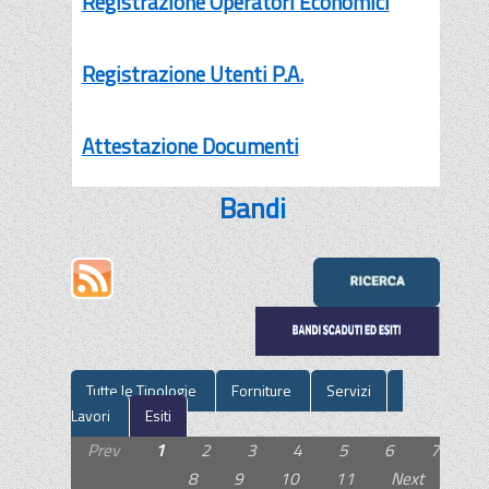
Registrazione Operatori Economici
Registrazione Utenti P.A.
Attestazione Documenti
Bandi
Tutte le Tipologie
Forniture
Servizi
Lavori
Esiti
Prev
1
2
3
4
5
6
7
8
9
10
11
Next