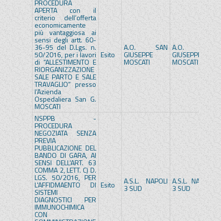
PROCEDURA
APERTA con il
criterio dell’offerta
economicamente
più vantaggiosa ai
sensi degli artt. 60-
36-95 del D.Lgs. n.
A.O. SAN
A.O. SAN
50/2016, per i lavori
Esito
GIUSEPPE
GIUSEPPE
di “ALLESTIMENTO E
MOSCATI
MOSCATI
RIORGANIZZAZIONE
SALE PARTO E SALE
TRAVAGLIO” presso
l’Azienda
Ospedaliera San G.
MOSCATI
NSPPB -
PROCEDURA
NEGOZIATA SENZA
PREVIA
PUBBLICAZIONE DEL
BANDO DI GARA, AI
SENSI DELL'ART. 63
COMMA 2, LETT. C) D.
LGS. 50/2016, PER
A.S.L. NAPOLI
A.S.L. NAPOLI
L'AFFIDMAENTO DI
Esito
3 SUD
3 SUD
SISTEMI
DIAGNOSTICI PER
IMMUNOCHIMICA
CON