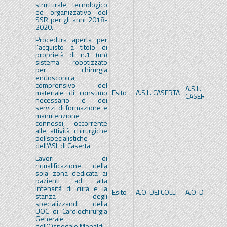
strutturale, tecnologico
ed organizzativo del
SSR per gli anni 2018-
2020.
Procedura aperta per
l’acquisto a titolo di
proprietà di n.1 (un)
sistema robotizzato
per chirurgia
endoscopica,
comprensivo del
A.S.L.
materiale di consumo
Esito
A.S.L. CASERTA
CASERTA
necessario e dei
servizi di formazione e
manutenzione
connessi, occorrente
alle attività chirurgiche
polispecialistiche
dell’ASL di Caserta
Lavori di
riqualificazione della
sola zona dedicata ai
pazienti ad alta
intensità di cura e la
Esito
A.O. DEI COLLI
A.O. DEI COLLI
stanza degli
specializzandi della
UOC di Cardiochirurgia
Generale
dell’Ospedale Monaldi.