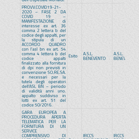
PROVV.COVID19-21-
2020 – FASE 2 DA
COVID 19 –
MANIFESTAZIONE di
interesse ex art. 36
comma 2 lettera b del
codice degli appalti, per
la stipula di un
ACCORDO QUADRO
con l’asl bn ex art. 54
comma 4 lettera b del
A.S.L.
A.S.L.
Esito
codice appalti
BENEVENTO
BENEVENTO
finalizzato alla fornitura
di dpi non previsti in
convenzione SO.RE.SA.
e necessari per la
tutela degli operatori
dell’ASL BN – periodo
di validità anni uno.
appalto suddiviso in
lotti ex art. 51 del
codice 50/2016.
GARA EUROPEA A
PROCEDURA APERTA
TELEMATICA PER LA
FORNITURA DI UN
SERVICE
COMPRENSIVO DI
IRCCS
IRCCS