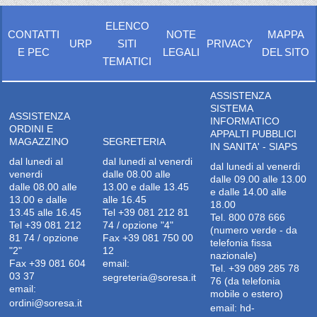
ELENCO
CONTATTI
NOTE
MAPPA
URP
SITI
PRIVACY
E PEC
LEGALI
DEL SITO
TEMATICI
ASSISTENZA
SISTEMA
ASSISTENZA
INFORMATICO
ORDINI E
APPALTI PUBBLICI
MAGAZZINO
SEGRETERIA
IN SANITA' - SIAPS
dal lunedi al
dal lunedi al venerdi
dal lunedi al venerdi
venerdi
dalle 08.00 alle
dalle 09.00 alle 13.00
dalle 08.00 alle
13.00 e dalle 13.45
e dalle 14.00 alle
13.00 e dalle
alle 16.45
18.00
13.45 alle 16.45
Tel +39 081 212 81
Tel. 800 078 666
Tel +39 081 212
74 / opzione "4"
(numero verde - da
81 74 / opzione
Fax +39 081 750 00
telefonia fissa
"2"
12
nazionale)
Fax +39 081 604
email:
Tel. +39 089 285 78
03 37
segreteria@soresa.it
76 (da telefonia
email:
mobile o estero)
ordini@soresa.it
email:
hd-