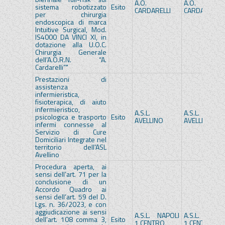
A.O.
A.O.
sistema robotizzato
Esito
CARDARELLI
CARDARELLI
per chirurgia
endoscopica di marca
Intuitive Surgical, Mod.
IS4000 DA VINCI XI, in
dotazione alla U.O.C.
Chirurgia Generale
dell’A.O.R.N. “A.
Cardarelli”"
Prestazioni di
assistenza
infermieristica,
fisioterapica, di aiuto
infermieristico,
A.S.L.
A.S.L.
psicologica e trasporto
Esito
AVELLINO
AVELLINO
infermi connesse al
Servizio di Cure
Domiciliari Integrate nel
territorio dell'ASL
Avellino
Procedura aperta, ai
sensi dell’art. 71 per la
conclusione di un
Accordo Quadro ai
sensi dell’art. 59 del D.
Lgs. n. 36/2023, e con
aggiudicazione ai sensi
A.S.L. NAPOLI
A.S.L. NAPOL
dell’art. 108 comma 3,
Esito
1 CENTRO
1 CENTRO