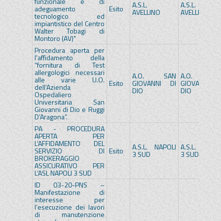
funzionale e di
A.S.L.
A.S.L.
adeguamento
Esito
AVELLINO
AVELLINO
tecnologico ed
impiantistico del Centro
Walter Tobagi di
Montoro (AV)"
Procedura aperta per
l’affidamento della
“fornitura di Test
allergologici necessari
A.O. SAN
A.O. SA
alle varie U.O.
Esito
GIOVANNI DI
GIOVANNI D
dell’Azienda
DIO
DIO
Ospedaliero
Universitaria San
Giovanni di Dio e Ruggi
D’Aragona”.
PA - PROCEDURA
APERTA PER
L’AFFIDAMENTO DEL
A.S.L. NAPOLI
A.S.L. NAPOL
SERVIZIO DI
Esito
3 SUD
3 SUD
BROKERAGGIO
ASSICURATIVO PER
L’ASL NAPOLI 3 SUD
ID 03-20-PNS –
Manifestazione di
interesse per
l’esecuzione dei lavori
di manutenzione