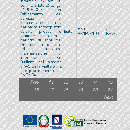
informale ex art. 36
comma 2 lett. b) d. lgs.
n° 50/2016 s.m.i. per
l’affidamento del
servizio di
manutenzione full-risk
del parco fotocopiatrici
A.S.L.
A.S.L.
ubicate presso le
Esito
BENEVENTO
BENEVENTO
strutture asl bn per il
periodo di anni tre.
Determina a contrarre
ed indizione
manifestazione di
interesse attraverso
l’utilizzo del sistema
SIAPS della Piattaforma
di e-procurement della
So.Re.Sa.
Prev
11
12
13
14
15
16
17
18
19
20
21
Next