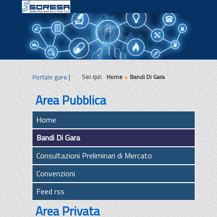
|
|
|
Sei qui:
Portale gare
|
Home
Bandi Di Gara
Area Pubblica
Home
Bandi Di Gara
Consultazioni Preliminari di Mercato
Convenzioni
Feed rss
Area Privata