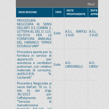
Next
ENTE
ENTE
DESCRIZIONE
TIPO
PROPONENTE
APPALTANTE
PROCEDURA
NEGOZIATA AI SENSI
DELL’ART. 63, COMMA 2,
LETTERA B), DEL D. LGS.
A.S.L. NAPOLI
A.S.L. NAPOL
Esito
50/2016 PER LA
3 SUD
3 SUD
FORNITURA ANNUALE
DEL FARMACO “EPREX
DOSAGGI VARI”
Procedura aperta per la
fornitura in service di
apparecchi per
anestesia e ventilatori
A.O.
A.O.
Esito
polmonari, con relativo
CARDARELLI
CARDARELLI
materiale di consumo,
dell’A.O.R.N. “A.
Cardarelli”
Procedura Negoziata ai
sensi dell'art. 76 co. 2,
lett. b) del d.lgs
36/2023 per
l'affidamento del
"Servizio di
manutenzione
biennale full-risk sul