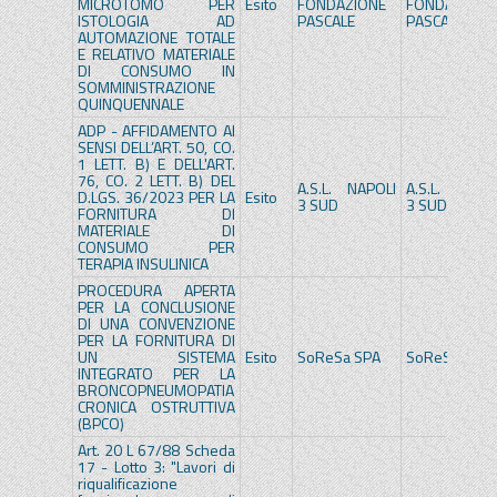
MICROTOMO PER
Esito
FONDAZIONE
FONDAZIONE
ISTOLOGIA AD
PASCALE
PASCALE
AUTOMAZIONE TOTALE
E RELATIVO MATERIALE
DI CONSUMO IN
SOMMINISTRAZIONE
QUINQUENNALE
ADP - AFFIDAMENTO AI
SENSI DELL’ART. 50, CO.
1 LETT. B) E DELL'ART.
76, CO. 2 LETT. B) DEL
A.S.L. NAPOLI
A.S.L. NAPOL
D.LGS. 36/2023 PER LA
Esito
3 SUD
3 SUD
FORNITURA DI
MATERIALE DI
CONSUMO PER
TERAPIA INSULINICA
PROCEDURA APERTA
PER LA CONCLUSIONE
DI UNA CONVENZIONE
PER LA FORNITURA DI
UN SISTEMA
Esito
SoReSa SPA
SoReSa SPA
INTEGRATO PER LA
BRONCOPNEUMOPATIA
CRONICA OSTRUTTIVA
(BPCO)
Art. 20 L 67/88 Scheda
17 - Lotto 3: "Lavori di
riqualificazione