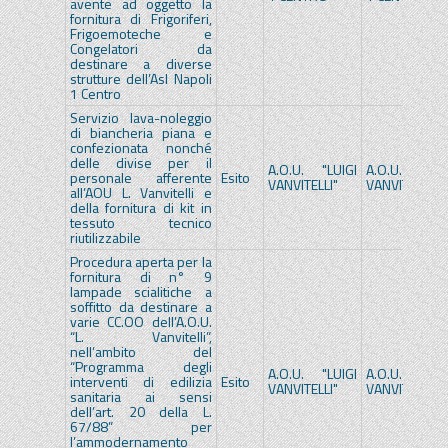
avente ad oggetto la
fornitura di Frigoriferi,
Frigoemoteche e
Congelatori da
destinare a diverse
strutture dell’Asl Napoli
1 Centro
Servizio lava-noleggio
di biancheria piana e
confezionata nonché
delle divise per il
A.O.U. "LUIGI
A.O.U. "LUIG
personale afferente
Esito
VANVITELLI"
VANVITELLI"
all’AOU L. Vanvitelli e
della fornitura di kit in
tessuto tecnico
riutilizzabile
Procedura aperta per la
fornitura di n° 9
lampade scialitiche a
soffitto da destinare a
varie CC.OO dell’A.O.U.
“L. Vanvitelli”,
nell’ambito del
“Programma degli
A.O.U. "LUIGI
A.O.U. "LUIG
interventi di edilizia
Esito
VANVITELLI"
VANVITELLI"
sanitaria ai sensi
dell’art. 20 della L.
67/88” per
l’ammodernamento