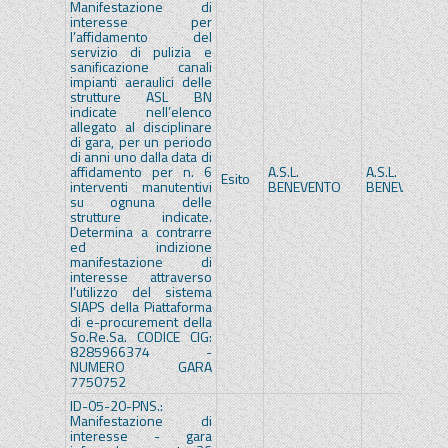
Manifestazione di
interesse per
l’affidamento del
servizio di pulizia e
sanificazione canali
impianti aeraulici delle
strutture ASL BN
indicate nell’elenco
allegato al disciplinare
di gara, per un periodo
di anni uno dalla data di
affidamento per n. 6
A.S.L.
A.S.L.
Esito
interventi manutentivi
BENEVENTO
BENEVENTO
su ognuna delle
strutture indicate.
Determina a contrarre
ed indizione
manifestazione di
interesse attraverso
l’utilizzo del sistema
SIAPS della Piattaforma
di e-procurement della
So.Re.Sa. CODICE CIG:
8285966374 -
NUMERO GARA
7750752
ID-05-20-PNS.:
Manifestazione di
interesse - gara