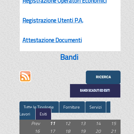
Registrazione Operatori Economici
Registrazione Utenti P.A.
Attestazione Documenti
Bandi
Tutte le Tipologie
Forniture
Servizi
Lavori
Esiti
Prev
11
12
13
14
15
16
17
18
19
20
21