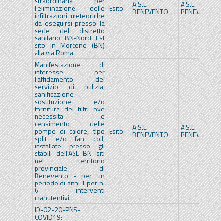
straordinaria per
A.S.L.
A.S.L.
l’eliminazione delle
Esito
BENEVENTO
BENEVENTO
infiltrazioni meteoriche
da eseguirsi presso la
sede del distretto
sanitario BN-Nord Est
sito in Morcone (BN)
alla via Roma.
Manifestazione di
interesse per
l’affidamento del
servizio di pulizia,
sanificazione,
sostituzione e/o
fornitura dei filtri ove
necessita e
censimento delle
A.S.L.
A.S.L.
pompe di calore, tipo
Esito
BENEVENTO
BENEVENTO
split e/o fan coil,
installate presso gli
stabili dell'ASL BN siti
nel territorio
provinciale di
Benevento - per un
periodo di anni 1 per n.
6 interventi
manutentivi.
ID-02-20-PNS-
COVID19: