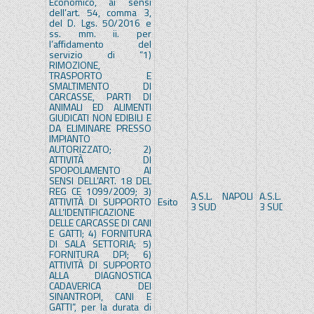
Economico, ai sensi
dell’art. 54, comma 3,
del D. Lgs. 50/2016 e
ss. mm. ii. per
l’affidamento del
servizio di “1)
RIMOZIONE,
TRASPORTO E
SMALTIMENTO DI
CARCASSE, PARTI DI
ANIMALI ED ALIMENTI
GIUDICATI NON EDIBILI E
DA ELIMINARE PRESSO
IMPIANTO
AUTORIZZATO; 2)
ATTIVITÀ DI
SPOPOLAMENTO AI
SENSI DELL’ART. 18 DEL
REG CE 1099/2009; 3)
A.S.L. NAPOLI
A.S.L. NAPOL
ATTIVITÀ DI SUPPORTO
Esito
3 SUD
3 SUD
ALL’IDENTIFICAZIONE
DELLE CARCASSE DI CANI
E GATTI; 4) FORNITURA
DI SALA SETTORIA; 5)
FORNITURA DPI; 6)
ATTIVITÀ DI SUPPORTO
ALLA DIAGNOSTICA
CADAVERICA DEI
SINANTROPI, CANI E
GATTI”, per la durata di