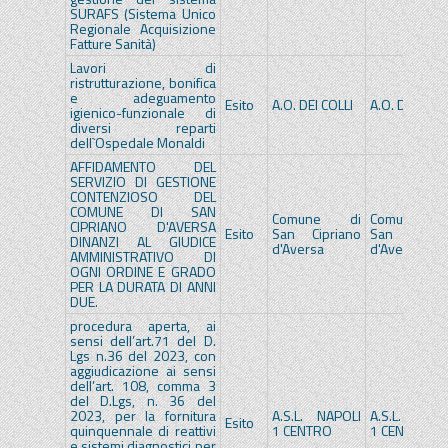
SURAFS (Sistema Unico
Regionale Acquisizione
Fatture Sanità)
Lavori di
ristrutturazione, bonifica
e adeguamento
Esito
A.O. DEI COLLI
A.O. DEI COLL
igienico-funzionale di
diversi reparti
dell`Ospedale Monaldi
AFFIDAMENTO DEL
SERVIZIO DI GESTIONE
CONTENZIOSO DEL
COMUNE DI SAN
Comune di
Comune d
CIPRIANO D'AVERSA
Esito
San Cipriano
San Ciprian
DINANZI AL GIUDICE
d'Aversa
d'Aversa
AMMINISTRATIVO DI
OGNI ORDINE E GRADO
PER LA DURATA DI ANNI
DUE.
procedura aperta, ai
sensi dell’art.71 del D.
Lgs n.36 del 2023, con
aggiudicazione ai sensi
dell’art. 108, comma 3
del D.Lgs, n. 36 del
2023, per la fornitura
A.S.L. NAPOLI
A.S.L. NAPOL
Esito
quinquennale di reattivi
1 CENTRO
1 CENTRO
e sistemi diagnostici per