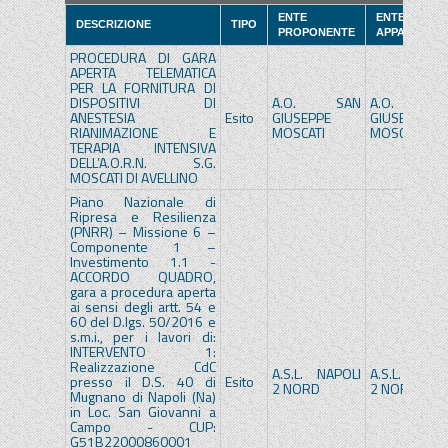
ENTE
ENTE
DESCRIZIONE
TIPO
PROPONENTE
APPALTANTE
PROCEDURA DI GARA
APERTA TELEMATICA
PER LA FORNITURA DI
DISPOSITIVI DI
A.O. SAN
A.O. SA
ANESTESIA
Esito
GIUSEPPE
GIUSEPPE
RIANIMAZIONE E
MOSCATI
MOSCATI
TERAPIA INTENSIVA
DELL’A.O.R.N. S.G.
MOSCATI DI AVELLINO
Piano Nazionale di
Ripresa e Resilienza
(PNRR) – Missione 6 –
Componente 1 –
Investimento 1.1 -
ACCORDO QUADRO,
gara a procedura aperta
ai sensi degli artt. 54 e
60 del D.lgs. 50/2016 e
s.m.i., per i lavori di:
INTERVENTO 1:
Realizzazione CdC
A.S.L. NAPOLI
A.S.L. NAPOL
presso il D.S. 40 di
Esito
2 NORD
2 NORD
Mugnano di Napoli (Na)
in Loc. San Giovanni a
Campo - CUP:
G51B22000860001