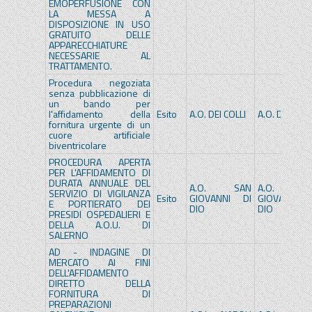
EMOPERFUSIONE CON
LA MESSA A
DISPOSIZIONE IN USO
GRATUITO DELLE
APPARECCHIATURE
NECESSARIE AL
TRATTAMENTO.
Procedura negoziata
senza pubblicazione di
un bando per
l'affidamento della
Esito
A.O. DEI COLLI
A.O. DEI COLL
fornitura urgente di un
cuore artificiale
biventricolare
PROCEDURA APERTA
PER L'AFFIDAMENTO DI
DURATA ANNUALE DEL
A.O. SAN
A.O. SA
SERVIZIO DI VIGILANZA
Esito
GIOVANNI DI
GIOVANNI D
E PORTIERATO DEI
DIO
DIO
PRESIDI OSPEDALIERI E
DELLA A.O.U. DI
SALERNO
AD - INDAGINE DI
MERCATO AI FINI
DELL'AFFIDAMENTO
DIRETTO DELLA
FORNITURA DI
PREPARAZIONI