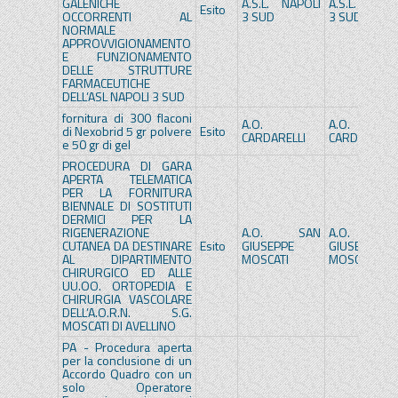
GALENICHE
A.S.L. NAPOLI
A.S.L. NAPOL
Esito
OCCORRENTI AL
3 SUD
3 SUD
NORMALE
APPROVVIGIONAMENTO
E FUNZIONAMENTO
DELLE STRUTTURE
FARMACEUTICHE
DELL’ASL NAPOLI 3 SUD
fornitura di 300 flaconi
A.O.
A.O.
di Nexobrid 5 gr polvere
Esito
CARDARELLI
CARDARELLI
e 50 gr di gel
PROCEDURA DI GARA
APERTA TELEMATICA
PER LA FORNITURA
BIENNALE DI SOSTITUTI
DERMICI PER LA
RIGENERAZIONE
A.O. SAN
A.O. SA
CUTANEA DA DESTINARE
Esito
GIUSEPPE
GIUSEPPE
AL DIPARTIMENTO
MOSCATI
MOSCATI
CHIRURGICO ED ALLE
UU.OO. ORTOPEDIA E
CHIRURGIA VASCOLARE
DELL’A.O.R.N. S.G.
MOSCATI DI AVELLINO
PA - Procedura aperta
per la conclusione di un
Accordo Quadro con un
solo Operatore