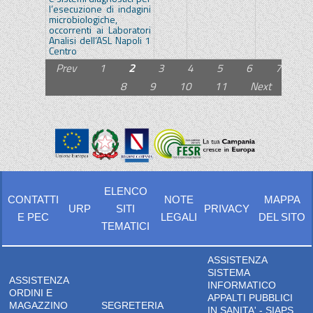
l’esecuzione di indagini
microbiologiche,
occorrenti ai Laboratori
Analisi dell’ASL Napoli 1
Centro
Prev
1
2
3
4
5
6
7
8
9
10
11
Next
ELENCO
CONTATTI
NOTE
MAPPA
URP
SITI
PRIVACY
E PEC
LEGALI
DEL SITO
TEMATICI
ASSISTENZA
SISTEMA
ASSISTENZA
INFORMATICO
ORDINI E
APPALTI PUBBLICI
MAGAZZINO
SEGRETERIA
IN SANITA' - SIAPS