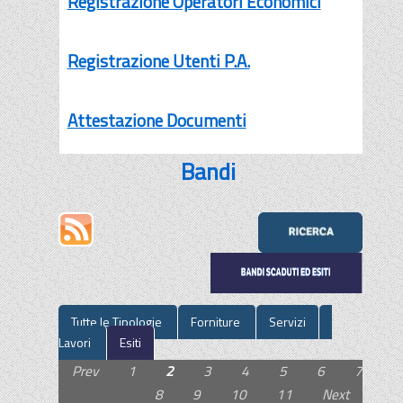
Registrazione Operatori Economici
Registrazione Utenti P.A.
Attestazione Documenti
Bandi
Tutte le Tipologie
Forniture
Servizi
Lavori
Esiti
Prev
1
2
3
4
5
6
7
8
9
10
11
Next