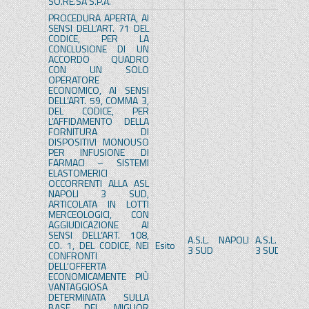
SO.RE.SA S.P.A.
PROCEDURA APERTA, AI
SENSI DELL’ART. 71 DEL
CODICE, PER LA
CONCLUSIONE DI UN
ACCORDO QUADRO
CON UN SOLO
OPERATORE
ECONOMICO, AI SENSI
DELL’ART. 59, COMMA 3,
DEL CODICE, PER
L’AFFIDAMENTO DELLA
FORNITURA DI
DISPOSITIVI MONOUSO
PER INFUSIONE DI
FARMACI – SISTEMI
ELASTOMERICI
OCCORRENTI ALLA ASL
NAPOLI 3 SUD,
ARTICOLATA IN LOTTI
MERCEOLOGICI, CON
AGGIUDICAZIONE AI
SENSI DELL’ART. 108,
A.S.L. NAPOLI
A.S.L. NAPOL
CO. 1, DEL CODICE, NEI
Esito
3 SUD
3 SUD
CONFRONTI
DELL’OFFERTA
ECONOMICAMENTE PIÙ
VANTAGGIOSA
DETERMINATA SULLA
BASE DEL MIGLIOR