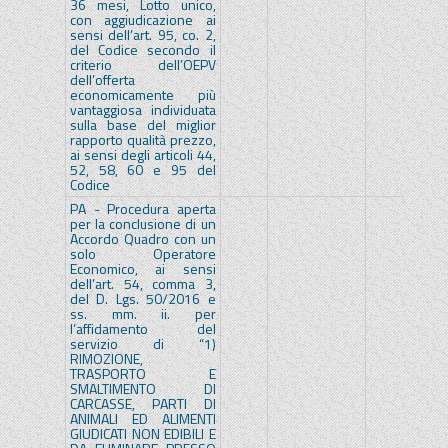
36 mesi, Lotto unico,
con aggiudicazione ai
sensi dell’art. 95, co. 2,
del Codice secondo il
criterio dell’OEPV
dell’offerta
economicamente più
vantaggiosa individuata
sulla base del miglior
rapporto qualità prezzo,
ai sensi degli articoli 44,
52, 58, 60 e 95 del
Codice
PA - Procedura aperta
per la conclusione di un
Accordo Quadro con un
solo Operatore
Economico, ai sensi
dell’art. 54, comma 3,
del D. Lgs. 50/2016 e
ss. mm. ii. per
l’affidamento del
servizio di “1)
RIMOZIONE,
TRASPORTO E
SMALTIMENTO DI
CARCASSE, PARTI DI
ANIMALI ED ALIMENTI
GIUDICATI NON EDIBILI E