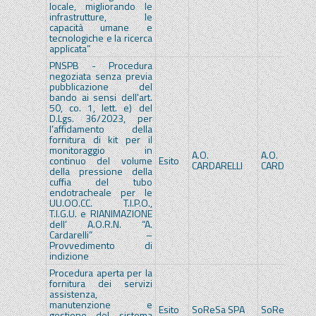
locale, migliorando le
infrastrutture, le
capacità umane e
tecnologiche e la ricerca
applicata”
PNSPB - Procedura
negoziata senza previa
pubblicazione del
bando ai sensi dell'art.
50, co. 1, lett. e) del
D.Lgs. 36/2023, per
l’affidamento della
fornitura di kit per il
monitoraggio in
A.O.
A.O.
continuo del volume
Esito
CARDARELLI
CARDARELLI
della pressione della
cuffia del tubo
endotracheale per le
UU.OO.CC. T.I.P.O.,
T.I.G.U. e RIANIMAZIONE
dell’ A.O.R.N. “A.
Cardarelli” –
Provvedimento di
indizione
Procedura aperta per la
fornitura dei servizi
assistenza,
manutenzione e
Esito
SoReSa SPA
SoReSa SPA
gestione del sistema