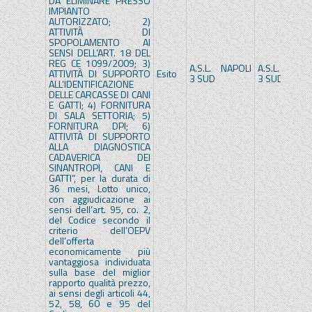
DA ELIMINARE PRESSO
IMPIANTO
AUTORIZZATO; 2)
ATTIVITÀ DI
SPOPOLAMENTO AI
SENSI DELL’ART. 18 DEL
REG CE 1099/2009; 3)
A.S.L. NAPOLI
A.S.L. NAPOL
ATTIVITÀ DI SUPPORTO
Esito
3 SUD
3 SUD
ALL’IDENTIFICAZIONE
DELLE CARCASSE DI CANI
E GATTI; 4) FORNITURA
DI SALA SETTORIA; 5)
FORNITURA DPI; 6)
ATTIVITÀ DI SUPPORTO
ALLA DIAGNOSTICA
CADAVERICA DEI
SINANTROPI, CANI E
GATTI”, per la durata di
36 mesi, Lotto unico,
con aggiudicazione ai
sensi dell’art. 95, co. 2,
del Codice secondo il
criterio dell’OEPV
dell’offerta
economicamente più
vantaggiosa individuata
sulla base del miglior
rapporto qualità prezzo,
ai sensi degli articoli 44,
52, 58, 60 e 95 del