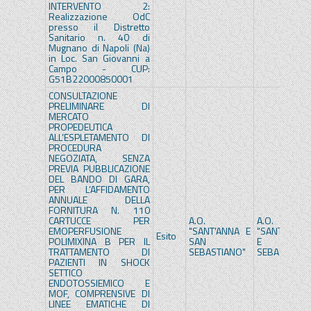
INTERVENTO 2:
Realizzazione OdC
presso il Distretto
Sanitario n. 40 di
Mugnano di Napoli (Na)
in Loc. San Giovanni a
Campo - CUP:
G51B22000850001
CONSULTAZIONE
PRELIMINARE DI
MERCATO
PROPEDEUTICA
ALL’ESPLETAMENTO DI
PROCEDURA
NEGOZIATA, SENZA
PREVIA PUBBLICAZIONE
DEL BANDO DI GARA,
PER L’AFFIDAMENTO
ANNUALE DELLA
FORNITURA N. 110
CARTUCCE PER
A.O.
A.O.
EMOPERFUSIONE
"SANT'ANNA E
"SANT'ANNA
Esito
POLIMIXINA B PER IL
SAN
E SA
TRATTAMENTO DI
SEBASTIANO"
SEBASTIANO
PAZIENTI IN SHOCK
SETTICO
ENDOTOSSIEMICO E
MOF, COMPRENSIVE DI
LINEE EMATICHE DI