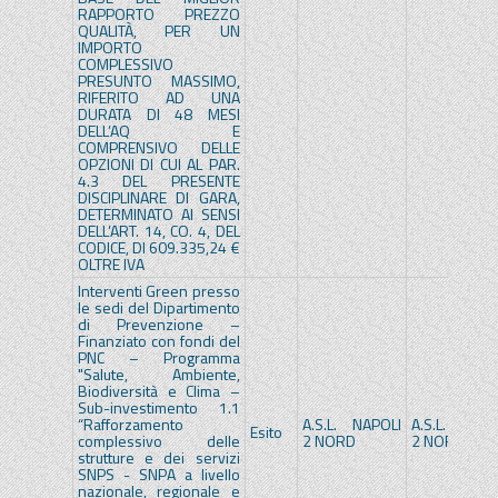
RAPPORTO PREZZO
QUALITÀ, PER UN
IMPORTO
COMPLESSIVO
PRESUNTO MASSIMO,
RIFERITO AD UNA
DURATA DI 48 MESI
DELL’AQ E
COMPRENSIVO DELLE
OPZIONI DI CUI AL PAR.
4.3 DEL PRESENTE
DISCIPLINARE DI GARA,
DETERMINATO AI SENSI
DELL’ART. 14, CO. 4, DEL
CODICE, DI 609.335,24 €
OLTRE IVA
Interventi Green presso
le sedi del Dipartimento
di Prevenzione –
Finanziato con fondi del
PNC – Programma
"Salute, Ambiente,
Biodiversità e Clima –
Sub-investimento 1.1
“Rafforzamento
A.S.L. NAPOLI
A.S.L. NAPOL
Esito
complessivo delle
2 NORD
2 NORD
strutture e dei servizi
SNPS - SNPA a livello
nazionale, regionale e