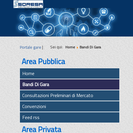
|
|
|
Sei qui:
Portale gare
|
Home
Bandi Di Gara
Area Pubblica
Home
Bandi Di Gara
Consultazioni Preliminari di Mercato
Convenzioni
Feed rss
Area Privata