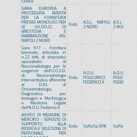
Codice
GARA EUROPEA A
PROCEDURA APERTA
PER LA FORNITURA
PRESIDI MONOUSO PER
A.S.L. NAPOLI
A.S.L. NAPOL
Esito
LE UU.OO.CC. DI
2 NORD
2 NORD
ANESTESIA E
RIANIMAZIONE - ASL
NAPOLI 2 NORD
Gara 977 - Fornitura
biennale, articolata in
n.22 lotti, di dispositivi
specialistici di
Neuroradiologia per le
esigenze dell'U.O.S.D.
A.O.U.
A.O.U.
di Neuroradiologia
Esito
POLICLINICO
POLICLINICO
Interventistica afferente
FEDERICO II
FEDERICO II
al D.A.I. di
Oncoematologia,
Diagnostica per
Immagini e Morfologica
e Medicina Legale
dell'A.O.U. Federico II
AVVISO DI INDAGINE DI
MERCATO - SERVIZIO DI
SUPPORTO ALLA
Esito
SoReSa SPA
SoReSa SPA
RICERCA E SELEZIONE DI
PERSONALE PER