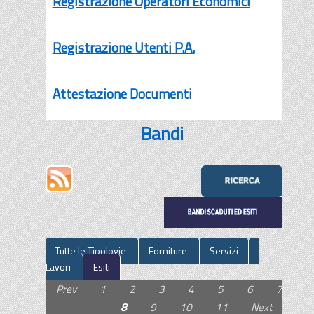
Registrazione Operatori Economici
Registrazione Utenti P.A.
Attestazione Documenti
Bandi
Tutte le Tipologie
Forniture
Servizi
Lavori
Esiti
Prev
1
2
3
4
5
6
7
8
9
10
11
Next