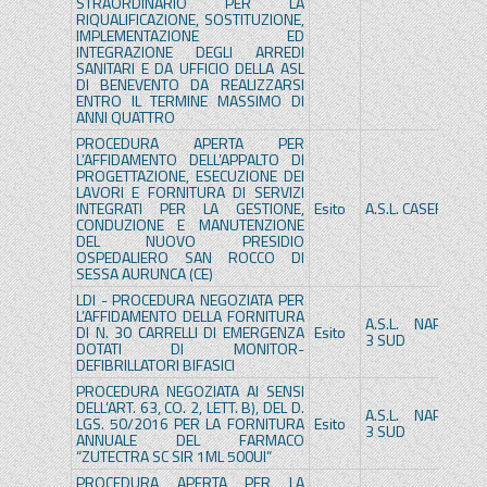
STRAORDINARIO PER LA
RIQUALIFICAZIONE, SOSTITUZIONE,
IMPLEMENTAZIONE ED
INTEGRAZIONE DEGLI ARREDI
SANITARI E DA UFFICIO DELLA ASL
DI BENEVENTO DA REALIZZARSI
ENTRO IL TERMINE MASSIMO DI
ANNI QUATTRO
PROCEDURA APERTA PER
L’AFFIDAMENTO DELL’APPALTO DI
PROGETTAZIONE, ESECUZIONE DEI
LAVORI E FORNITURA DI SERVIZI
INTEGRATI PER LA GESTIONE,
Esito
A.S.L. CASERTA
S
CONDUZIONE E MANUTENZIONE
DEL NUOVO PRESIDIO
OSPEDALIERO SAN ROCCO DI
SESSA AURUNCA (CE)
LDI - PROCEDURA NEGOZIATA PER
L’AFFIDAMENTO DELLA FORNITURA
A.S.L. NAPOLI
A.
DI N. 30 CARRELLI DI EMERGENZA
Esito
3 SUD
3
DOTATI DI MONITOR-
DEFIBRILLATORI BIFASICI
PROCEDURA NEGOZIATA AI SENSI
DELL’ART. 63, CO. 2, LETT. B), DEL D.
A.S.L. NAPOLI
A.
LGS. 50/2016 PER LA FORNITURA
Esito
3 SUD
3
ANNUALE DEL FARMACO
“ZUTECTRA SC SIR 1ML 500UI”
PROCEDURA APERTA PER LA