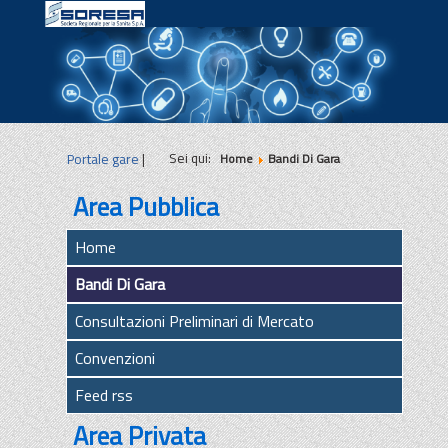
|
|
|
Sei qui:
Portale gare
|
Home
Bandi Di Gara
Area Pubblica
Home
Bandi Di Gara
Consultazioni Preliminari di Mercato
Convenzioni
Feed rss
Area Privata