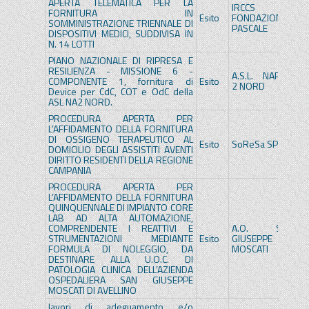
APERTA TELEMATICA PER LA
IRCCS
IR
FORNITURA IN
Esito
FONDAZIONE
F
SOMMINISTRAZIONE TRIENNALE DI
PASCALE
P
DISPOSITIVI MEDICI, SUDDIVISA IN
N. 14 LOTTI
PIANO NAZIONALE DI RIPRESA E
RESILIENZA - MISSIONE 6 -
A.S.L. NAPOLI
A.
COMPONENTE 1, fornitura di
Esito
2 NORD
2
Device per CdC, COT e OdC della
ASL NA2 NORD.
PROCEDURA APERTA PER
L’AFFIDAMENTO DELLA FORNITURA
DI OSSIGENO TERAPEUTICO AL
Esito
SoReSa SPA
S
DOMICILIO DEGLI ASSISTITI AVENTI
DIRITTO RESIDENTI DELLA REGIONE
CAMPANIA
PROCEDURA APERTA PER
L’AFFIDAMENTO DELLA FORNITURA
QUINQUENNALE DI IMPIANTO CORE
LAB AD ALTA AUTOMAZIONE,
COMPRENDENTE I REATTIVI E
A.O. SAN
A
STRUMENTAZIONI MEDIANTE
Esito
GIUSEPPE
G
FORMULA DI NOLEGGIO, DA
MOSCATI
M
DESTINARE ALLA U.O.C. DI
PATOLOGIA CLINICA DELL’AZIENDA
OSPEDALIERA SAN GIUSEPPE
MOSCATI DI AVELLINO
lavori di adeguamento e/o