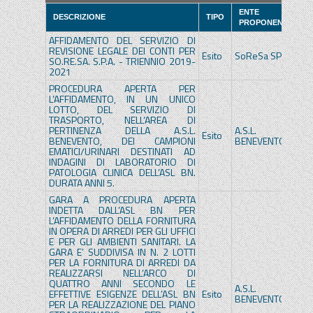
ENTE
E
DESCRIZIONE
TIPO
PROPONENTE
A
AFFIDAMENTO DEL SERVIZIO DI
REVISIONE LEGALE DEI CONTI PER
Esito
SoReSa SPA
S
SO.RE.SA. S.P.A. - TRIENNIO 2019-
2021
PROCEDURA APERTA PER
L’AFFIDAMENTO, IN UN UNICO
LOTTO, DEL SERVIZIO DI
TRASPORTO, NELL’AREA DI
PERTINENZA DELLA A.S.L.
A.S.L.
A.
Esito
BENEVENTO, DEI CAMPIONI
BENEVENTO
B
EMATICI/URINARI DESTINATI AD
INDAGINI DI LABORATORIO DI
PATOLOGIA CLINICA DELL’ASL BN.
DURATA ANNI 5.
GARA A PROCEDURA APERTA
INDETTA DALL’ASL BN PER
L’AFFIDAMENTO DELLA FORNITURA
IN OPERA DI ARREDI PER GLI UFFICI
E PER GLI AMBIENTI SANITARI. LA
GARA E’ SUDDIVISA IN N. 2 LOTTI
PER LA FORNITURA DI ARREDI DA
REALIZZARSI NELL’ARCO DI
QUATTRO ANNI SECONDO LE
A.S.L.
A.
EFFETTIVE ESIGENZE DELL’ASL BN
Esito
BENEVENTO
B
PER LA REALIZZAZIONE DEL PIANO