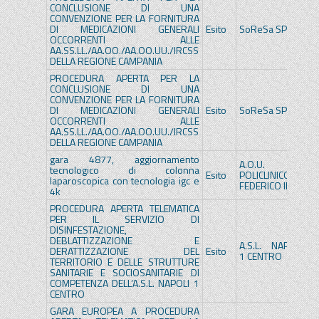
CONCLUSIONE DI UNA
CONVENZIONE PER LA FORNITURA
DI MEDICAZIONI GENERALI
Esito
SoReSa SPA
S
OCCORRENTI ALLE
AA.SS.LL./AA.OO./AA.OO.UU./IRCSS
DELLA REGIONE CAMPANIA
PROCEDURA APERTA PER LA
CONCLUSIONE DI UNA
CONVENZIONE PER LA FORNITURA
DI MEDICAZIONI GENERALI
Esito
SoReSa SPA
S
OCCORRENTI ALLE
AA.SS.LL./AA.OO./AA.OO.UU./IRCSS
DELLA REGIONE CAMPANIA
gara 4877, aggiornamento
A.O.U.
A.
tecnologico di colonna
Esito
POLICLINICO
PO
laparoscopica con tecnologia igc e
FEDERICO II
FE
4k
PROCEDURA APERTA TELEMATICA
PER IL SERVIZIO DI
DISINFESTAZIONE,
DEBLATTIZZAZIONE E
A.S.L. NAPOLI
A.
DERATTIZZAZIONE DEL
Esito
1 CENTRO
1
TERRITORIO E DELLE STRUTTURE
SANITARIE E SOCIOSANITARIE DI
COMPETENZA DELL’A.S.L. NAPOLI 1
CENTRO
GARA EUROPEA A PROCEDURA