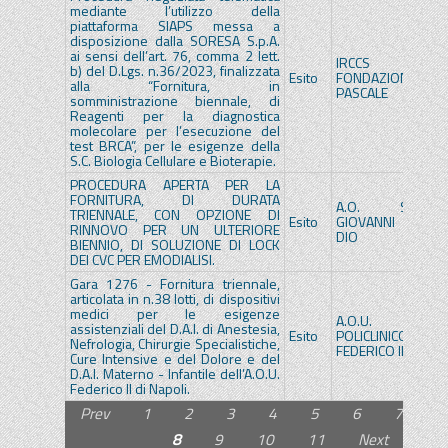
mediante l’utilizzo della
piattaforma SIAPS messa a
disposizione dalla SORESA S.p.A.
ai sensi dell’art. 76, comma 2 lett.
IRCCS
IR
b) del D.Lgs. n.36/2023, finalizzata
Esito
FONDAZIONE
F
alla “Fornitura, in
PASCALE
P
somministrazione biennale, di
Reagenti per la diagnostica
molecolare per l’esecuzione del
test BRCA”, per le esigenze della
S.C. Biologia Cellulare e Bioterapie.
PROCEDURA APERTA PER LA
FORNITURA, DI DURATA
A.O. SAN
A
TRIENNALE, CON OPZIONE DI
Esito
GIOVANNI DI
G
RINNOVO PER UN ULTERIORE
DIO
D
BIENNIO, DI SOLUZIONE DI LOCK
DEI CVC PER EMODIALISI.
Gara 1276 - Fornitura triennale,
articolata in n.38 lotti, di dispositivi
medici per le esigenze
A.O.U.
A.
assistenziali del D.A.I. di Anestesia,
Esito
POLICLINICO
PO
Nefrologia, Chirurgie Specialistiche,
FEDERICO II
FE
Cure Intensive e del Dolore e del
D.A.I. Materno - Infantile dell’A.O.U.
Federico II di Napoli.
Prev
1
2
3
4
5
6
7
8
9
10
11
Next