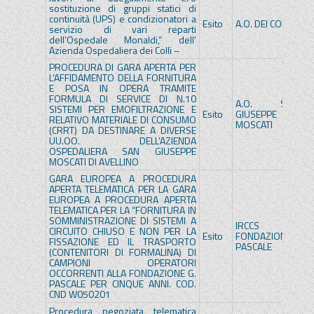
sostituzione di gruppi statici di
continuità (UPS) e condizionatori a
Esito
A.O. DEI COLLI
A.
servizio di vari reparti
dell’Ospedale Monaldi,” dell'
Azienda Ospedaliera dei Colli –
PROCEDURA DI GARA APERTA PER
L’AFFIDAMENTO DELLA FORNITURA
E POSA IN OPERA TRAMITE
FORMULA DI SERVICE DI N.10
A.O. SAN
A
SISTEMI PER EMOFILTRAZIONE E
Esito
GIUSEPPE
G
RELATIVO MATERIALE DI CONSUMO
MOSCATI
M
(CRRT) DA DESTINARE A DIVERSE
UU.OO. DELL’AZIENDA
OSPEDALIERA SAN GIUSEPPE
MOSCATI DI AVELLINO
GARA EUROPEA A PROCEDURA
APERTA TELEMATICA PER LA GARA
EUROPEA A PROCEDURA APERTA
TELEMATICA PER LA “FORNITURA IN
SOMMINISTRAZIONE DI SISTEMI A
IRCCS
IR
CIRCUITO CHIUSO E NON PER LA
Esito
FONDAZIONE
F
FISSAZIONE ED IL TRASPORTO
PASCALE
P
(CONTENITORI DI FORMALINA) DI
CAMPIONI OPERATORI
OCCORRENTI ALLA FONDAZIONE G.
PASCALE PER CINQUE ANNI. COD.
CND W050201
Procedura negoziata telematica