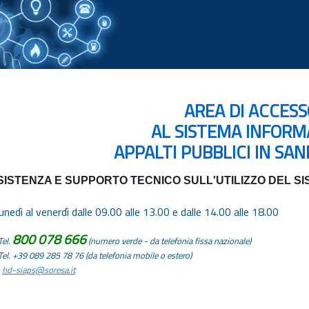
AREA DI ACCES
AL SISTEMA INFORM
APPALTI PUBBLICI IN SANI
ISTENZA E SUPPORTO TECNICO SULL'UTILIZZO DEL SI
lunedì al venerdì dalle 09.00 alle 13.00 e dalle 14.00 alle 18.00
800 078 666
Tel.
(numero verde - da telefonia fissa nazionale)
Tel. +39 089 285 78 76 (da telefonia mobile o estero)
hd-siaps@soresa.it