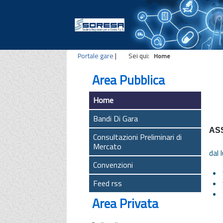
Portale gare
|
Sei qui:
Home
Area Pubblica
Home
Bandi Di Gara
ASS
Consultazioni Preliminari di
Mercato
dal 
Convenzioni
Feed rss
Area Privata