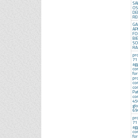
SA
OS
DE
RE
GA
AP
FO
B
SO
RA
pro
71
agg
co
fo
pr
co
co
Pa
co
45
gl
690
pro
71
agg
co
for