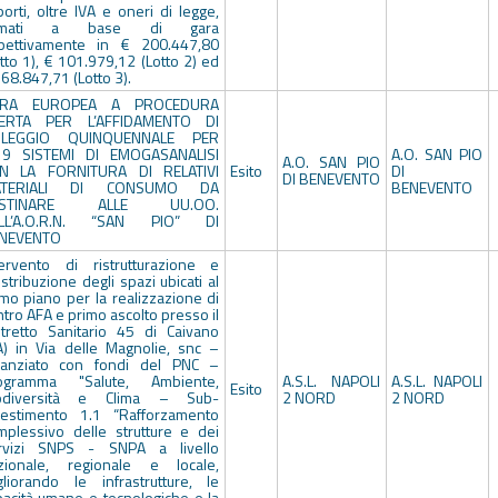
orti, oltre IVA e oneri di legge,
timati a base di gara
spettivamente in € 200.447,80
tto 1), € 101.979,12 (Lotto 2) ed
68.847,71 (Lotto 3).
RA EUROPEA A PROCEDURA
ERTA PER L’AFFIDAMENTO DI
LEGGIO QUINQUENNALE PER
19 SISTEMI DI EMOGASANALISI
A.O. SAN PIO
A.O. SAN PIO
N LA FORNITURA DI RELATIVI
Esito
DI
DI BENEVENTO
ATERIALI DI CONSUMO DA
BENEVENTO
ESTINARE ALLE UU.OO.
LL’A.O.R.N. “SAN PIO” DI
NEVENTO
tervento di ristrutturazione e
istribuzione degli spazi ubicati al
imo piano per la realizzazione di
tro AFA e primo ascolto presso il
stretto Sanitario 45 di Caivano
A) in Via delle Magnolie, snc –
nanziato con fondi del PNC –
ogramma "Salute, Ambiente,
A.S.L. NAPOLI
A.S.L. NAPOLI
Esito
odiversità e Clima – Sub-
2 NORD
2 NORD
vestimento 1.1 “Rafforzamento
mplessivo delle strutture e dei
rvizi SNPS - SNPA a livello
zionale, regionale e locale,
gliorando le infrastrutture, le
pacità umane e tecnologiche e la