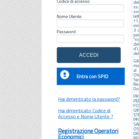
Codice di accesso
de
ss
sos
le
Nome Utente
11
min
3 d
Password
pe
“ri
de
d’
del
GA
mic
al
Ch
Entra con SPID
Spe
Ne
Do
PR
Hai dimenticato la password?
P
FO
Hai dimenticato Codice di
GI
S
Accesso e Nome Utente ?
PR
SA
OS
Registrazione Operatori
DE
Economici
RE