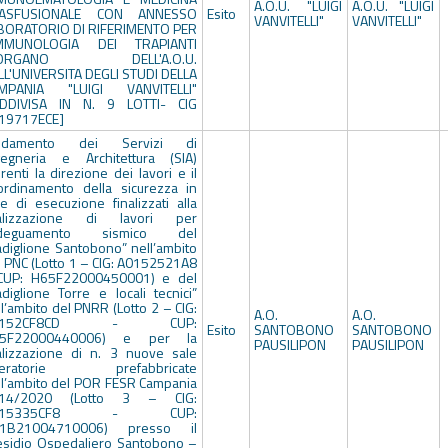
A.O.U. "LUIGI
A.O.U. "LUIGI
ASFUSIONALE CON ANNESSO
Esito
VANVITELLI"
VANVITELLI"
BORATORIO DI RIFERIMENTO PER
IMMUNOLOGIA DEI TRAPIANTI
'ORGANO DELL'A.O.U.
LL'UNIVERSITA DEGLI STUDI DELLA
MPANIA "LUIGI VANVITELLI"
DDIVISA IN N. 9 LOTTI- CIG
19717ECE]
fidamento dei Servizi di
gegneria e Architettura (SIA)
renti la direzione dei lavori e il
ordinamento della sicurezza in
se di esecuzione finalizzati alla
alizzazione di lavori per
adeguamento sismico del
adiglione Santobono” nell’ambito
l PNC (Lotto 1 – CIG: A0152521A8
CUP: H65F22000450001) e del
adiglione Torre e locali tecnici”
l’ambito del PNRR (Lotto 2 – CIG:
A.O.
A.O.
0152CF8CD - CUP:
Esito
SANTOBONO
SANTOBONO
5F22000440006) e per la
PAUSILIPON
PAUSILIPON
alizzazione di n. 3 nuove sale
eratorie prefabbricate
ll’ambito del POR FESR Campania
14/2020 (Lotto 3 – CIG:
015335CF8 - CUP:
1B21004710006) presso il
esidio Ospedaliero Santobono –