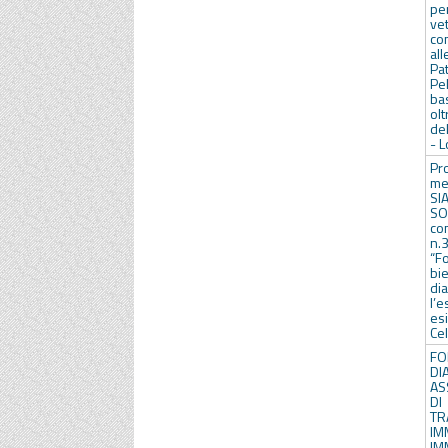
pe
ve
co
al
Pa
Pe
ba
ol
de
- L
Pr
med
SI
SOR
co
n.
“F
bi
di
l’
es
Cel
F
DI
AS
D
T
I
IM