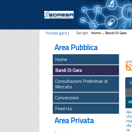
Sei qui:
Portale gare
|
Home
Bandi Di Gara
Area Pubblica
Home
Bandi Di Gara
Consultazioni Preliminari di
T
Mercato
Convenzioni
D
Feed rss
Av
d’
Area Privata
nu
da
ai