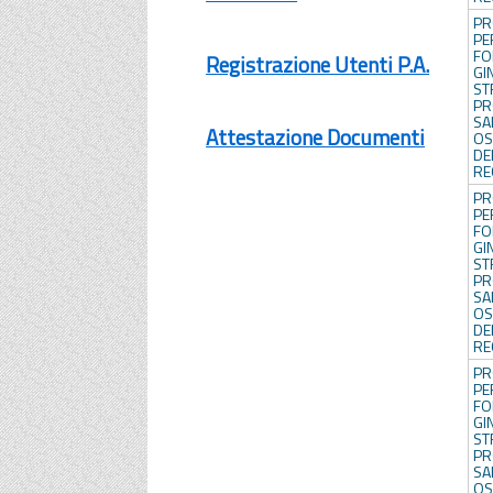
PR
P
FO
Registrazione Utenti P.A.
GI
S
PR
SA
Attestazione Documenti
OS
DE
RE
PR
P
FO
GI
S
PR
SA
OS
DE
RE
PR
P
FO
GI
S
PR
SA
OS