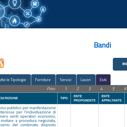
Bandi
utte le Tipologie
Forniture
Servizi
Lavori
Esiti
Prev
1
2
3
4
5
6
ENTE
ENTE
ESCRIZIONE
TIPO
PROPONENTE
APPALTANTE
viso pubblico per manifestazione
interesse per l'individuazione di
mero venti operatori economici,
 invitare a procedura negoziata,
 sensi del combinato disposto