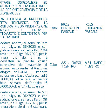
NITARIE, OSPEDALIERE ED
PEDALIERE UNIVERSITARIE, IRCCS
LLA REGIONE CAMPANIA E DELLA
GIONE MOLISE
RA EUROPEA A PROCEDURA
ERTA TELEMATICA PER LA
IRCCS
IRCCS
RNITURA IN SOMMINISTRAZIONE
Esito
FONDAZIONE
FONDAZIONE
IENNALE DI PROVETTE
PASCALE
PASCALE
TTOVUOTO E CONTENITORI PER
CCOLTA URINE
cedura aperta, ai sensi dell’art.
 del d.lgs. n. 36/2023 e con
iudicazione ai sensi dell’art. 108,
mma 1, del D.lgs 36/2023, per la
rnitura triennale di n. 2
ocessatori a circuito chiuso
A.S.L. NAPOLI
A.S.L. NAPOLI
mprensivo del materiale di
Esito
1 CENTRO
1 CENTRO
nsumo, occorrente all’Anatomia
tologica dell’ODM – importo
mplessivo a base d’asta pari ad €
0.000,00, oltre iva – valore
obale stimato dell’appalto €
.000,00 oltre IVA - Lotto unico
cedura aperta, ai sensi dell’art.
 del d.lgs. n. 36/2023 e con
iudicazione ai sensi dell’art. 108,
mma 1, del D.lgs 36/2023, per la
nitura triennale di n. 6 stampanti