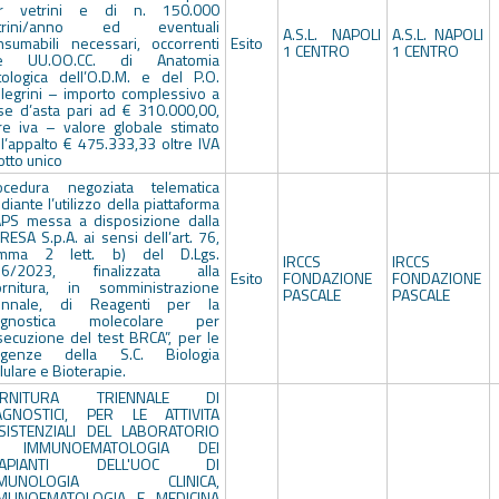
r vetrini e di n. 150.000
trini/anno ed eventuali
A.S.L. NAPOLI
A.S.L. NAPOLI
nsumabili necessari, occorrenti
Esito
1 CENTRO
1 CENTRO
le UU.OO.CC. di Anatomia
tologica dell’O.D.M. e del P.O.
llegrini – importo complessivo a
se d’asta pari ad € 310.000,00,
tre iva – valore globale stimato
ll’appalto € 475.333,33 oltre IVA
otto unico
ocedura negoziata telematica
iante l’utilizzo della piattaforma
APS messa a disposizione dalla
ESA S.p.A. ai sensi dell’art. 76,
mma 2 lett. b) del D.Lgs.
IRCCS
IRCCS
36/2023, finalizzata alla
Esito
FONDAZIONE
FONDAZIONE
ornitura, in somministrazione
PASCALE
PASCALE
ennale, di Reagenti per la
agnostica molecolare per
esecuzione del test BRCA”, per le
igenze della S.C. Biologia
lulare e Bioterapie.
ORNITURA TRIENNALE DI
AGNOSTICI, PER LE ATTIVITA
SISTENZIALI DEL LABORATORIO
I IMMUNOEMATOLOGIA DEI
RAPIANTI DELL'UOC DI
MMUNOLOGIA CLINICA,
MUNOEMATOLOGIA E MEDICINA