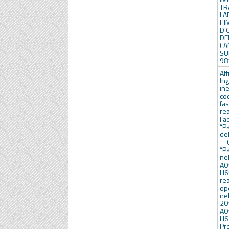
TR
LA
L'
D
DE
CA
SU
98
Af
In
ine
co
fa
re
l’
“P
de
- 
“P
nel
A
H6
re
op
ne
20
A
H6
Pr