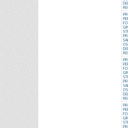
DE
RE
PR
P
FO
GI
S
PR
SA
OS
DE
RE
PR
P
FO
GI
S
PR
SA
OS
DE
RE
PR
P
FO
GI
S
PR