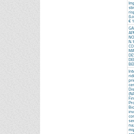
Imp
s
ri
(Lo
€ 1
GA
AP
NO
N.
CO
M
D
DE
BE
In
rid
pr
cen
Di
(N
Fi
Pr
Bi
in
co
se
na
mi
ca