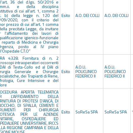
ll’art. 36 del d.lgs. 50/2016 e
.mm.ii. e della disciplina
titutiva di cui all'art. 1, comma 2
tt. b) della legge n. 120 del
Esito
A.O. DEI COLLI
A.O. DEI COLLI
/09/2020, con il criterio del
or prezzo di cui all’art. 1 comma
ella precitata Legge, da invitare
r l'affidamento dei lavori di
qualificazione igienico-funzionale
l reparto di Medicina e Chirurgia
Urgenza, posto al IV piano
l’Ospedale C.T.O”
RA 4328. Fornitura di n. 2
roscopi intraoperatori occorrenti
 DAI di Testa-Collo ed al DAI di
A.O.U.
A.O.U.
irurgia Generale e Chirurgie
Esito
POLICLINICO
POLICLINICO
cialistiche, dei Trapianti di Rene,
FEDERICO II
FEDERICO II
frologia, Cure Intensive e del
lore
OCEDURA APERTA TELEMATICA
ER L’AFFIDAMENTO DELLA
RNITURA DI PROTESI D’ANCA, DI
NOCCHIO, DI SPALLA, CEMENTI E
TRUMENTI PER CHIRURGIA
Esito
SoReSa SPA
SoReSa SPA
OTESICA PER LE AZIENDE
NITARIE, OSPEDALIERE ED
PEDALIERE UNIVERSITARIE, IRCCS
LLA REGIONE CAMPANIA E DELLA
GIONE MOLISE