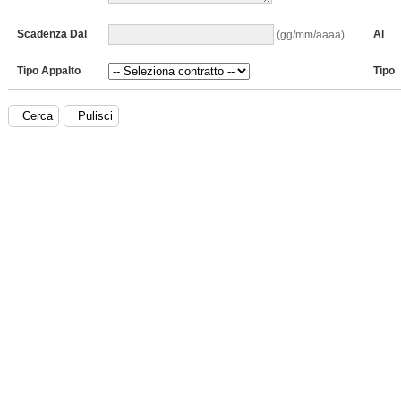
Scadenza Dal
Al
(gg/mm/aaaa)
Tipo Appalto
Tipo