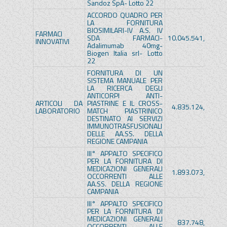
Sandoz SpA- Lotto 22
ACCORDO QUADRO PER
LA FORNITURA
BIOSIMILARI-IV A.S. IV
FARMACI
SDA FARMACI-
10.045.541,00€
INNOVATIVI
Adalimumab 40mg-
Biogen Italia srl- Lotto
22
FORNITURA DI UN
SISTEMA MANUALE PER
LA RICERCA DEGLI
ANTICORPI ANTI-
ARTICOLI DA
PIASTRINE E IL CROSS-
4.835.124,40€
LABORATORIO
MATCH PIASTRINICO
DESTINATO AI SERVIZI
IMMUNOTRASFUSIONALI
DELLE AA.SS. DELLA
REGIONE CAMPANIA
III° APPALTO SPECIFICO
PER LA FORNITURA DI
MEDICAZIONI GENERALI
1.893.073,41€
OCCORRENTI ALLE
AA.SS. DELLA REGIONE
CAMPANIA
III° APPALTO SPECIFICO
PER LA FORNITURA DI
MEDICAZIONI GENERALI
837.748,75€
OCCORRENTI ALLE