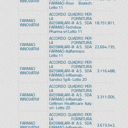
INNOVATIVI
FARMACI-Rovi Biotech
Lotto 11
ACCORDO QUADRO PER
LA FORNITURA
FARMACI
BIOSIMILARI-III A.S. SDA
18.751.811,39€
1
INNOVATIVI
FARMACI-Techdow
Pharma srl Lotto 11
ACCORDO QUADRO PER
LA FORNITURA
FARMACI
BIOSIMILARI-III A.S. SDA
22.664.735,80€
1
INNOVATIVI
FARMACI-Italfarmaco
Lotto 11
ACCORDO QUADRO PER
LA FORNITURA
FARMACI
BIOSIMILARI-III A.S. SDA
3.116.488,50€
INNOVATIVI
FARMACI-Infliximab-
Sandoz SpA- Lotto 20
ACCORDO QUADRO PER
LA FORNITURA
FARMACI
BIOSIMILARI-III A.S. SDA
3.311.005,56€
INNOVATIVI
FARMACI-Infliximab-
Celltrion Healthcare Italy
srl- Lotto 20
ACCORDO QUADRO PER
LA FORNITURA
FARMACI
BIOSIMILARI-III A.S. SDA
3.673.542,00€
INNOVATIVI
FARMACI-Infliximab-