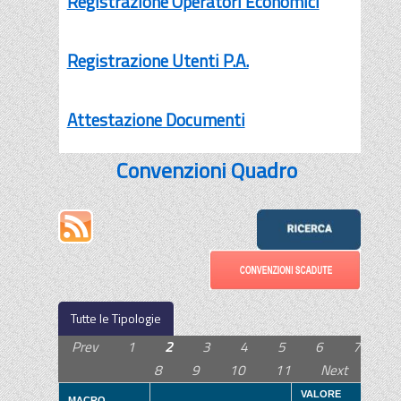
Registrazione Operatori Economici
Registrazione Utenti P.A.
Attestazione Documenti
Convenzioni Quadro
Tutte le Tipologie
Prev
1
2
3
4
5
6
7
8
9
10
11
Next
VALORE
MACRO