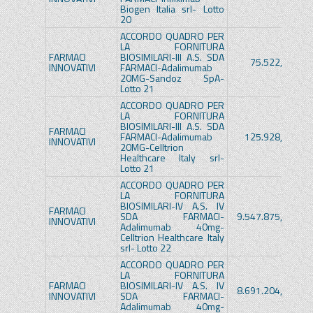
Biogen Italia srl- Lotto
20
ACCORDO QUADRO PER
LA FORNITURA
FARMACI
BIOSIMILARI-III A.S. SDA
75.522,46€
INNOVATIVI
FARMACI-Adalimumab
20MG-Sandoz SpA-
Lotto 21
ACCORDO QUADRO PER
LA FORNITURA
BIOSIMILARI-III A.S. SDA
FARMACI
FARMACI-Adalimumab
125.928,00€
INNOVATIVI
20MG-Celltrion
Healthcare Italy srl-
Lotto 21
ACCORDO QUADRO PER
LA FORNITURA
BIOSIMILARI-IV A.S. IV
FARMACI
SDA FARMACI-
9.547.875,02€
INNOVATIVI
Adalimumab 40mg-
Celltrion Healthcare Italy
srl- Lotto 22
ACCORDO QUADRO PER
LA FORNITURA
FARMACI
BIOSIMILARI-IV A.S. IV
8.691.204,46€
INNOVATIVI
SDA FARMACI-
Adalimumab 40mg-