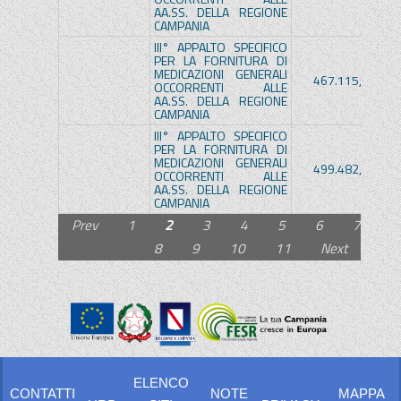
AA.SS. DELLA REGIONE
CAMPANIA
III° APPALTO SPECIFICO
PER LA FORNITURA DI
MEDICAZIONI GENERALI
467.115,04€
OCCORRENTI ALLE
AA.SS. DELLA REGIONE
CAMPANIA
III° APPALTO SPECIFICO
PER LA FORNITURA DI
MEDICAZIONI GENERALI
499.482,70€
OCCORRENTI ALLE
AA.SS. DELLA REGIONE
CAMPANIA
Prev
1
2
3
4
5
6
7
8
9
10
11
Next
ELENCO
CONTATTI
NOTE
MAPPA