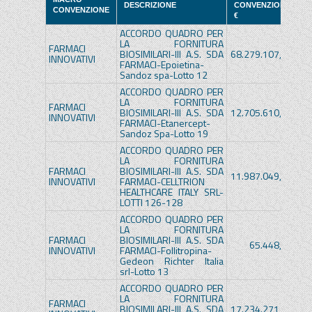
DESCRIZIONE
CONVENZIONE
CONVENZIONE
€
ACCORDO QUADRO PER
LA FORNITURA
FARMACI
BIOSIMILARI-III A.S. SDA
68.279.107,68€
INNOVATIVI
FARMACI-Epoietina-
Sandoz spa-Lotto 12
ACCORDO QUADRO PER
LA FORNITURA
FARMACI
BIOSIMILARI-III A.S. SDA
12.705.610,62€
INNOVATIVI
FARMACI-Etanercept-
Sandoz Spa-Lotto 19
ACCORDO QUADRO PER
LA FORNITURA
FARMACI
BIOSIMILARI-III A.S. SDA
11.987.049,60€
INNOVATIVI
FARMACI-CELLTRION
HEALTHCARE ITALY SRL-
LOTTI 126-128
ACCORDO QUADRO PER
LA FORNITURA
FARMACI
BIOSIMILARI-III A.S. SDA
65.448,75€
INNOVATIVI
FARMACI-Follitropina-
Gedeon Richter Italia
srl-Lotto 13
ACCORDO QUADRO PER
LA FORNITURA
FARMACI
BIOSIMILARI-III A.S. SDA
17.234.271,68€