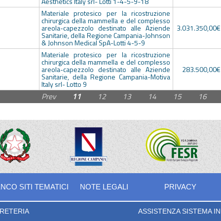
Aesthetics Italy srl- Lotti 1-4-5-9-18
Materiale protesico per la ricostruzione
chirurgica della mammella e del complesso
areola-capezzolo destinato alle Aziende
3.031.350,00€
Sanitarie, della Regione Campania-Johnson
& Johnson Medical SpA-Lotti 4-5-9
Materiale protesico per la ricostruzione
chirurgica della mammella e del complesso
areola-capezzolo destinato alle Aziende
283.500,00€
Sanitarie, della Regione Campania-Motiva
Italy srl- Lotto 9
Prev
11
12
13
14
15
16
NCO SITI TEMATICI
NOTE LEGALI
PRIVACY
RETERIA
ASSISTENZA SISTEMA INF