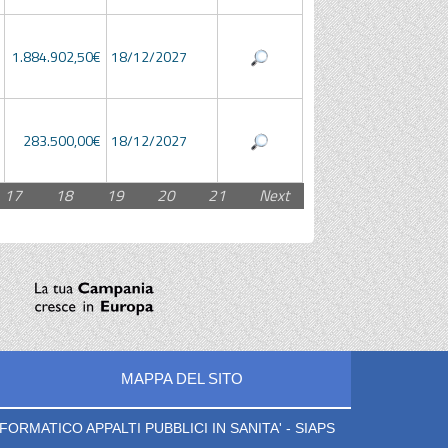
1.884.902,50€
18/12/2027
283.500,00€
18/12/2027
17
18
19
20
21
Next
MAPPA DEL SITO
ORMATICO APPALTI PUBBLICI IN SANITA' - SIAPS