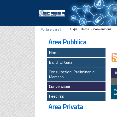
Sei qui:
Portale gare
|
Home
Convenzioni
Area Pubblica
Home
Bandi Di Gara
Consultazioni Preliminari di
T
Mercato
Convenzioni
M
C
Feed rss
Area Privata