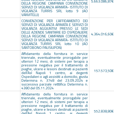
5.663.086,87€
DELLA REGIONE CAMPANIA CONVENZIONE
SERVIZI DI VIGILANZA ARMATA- ISTITUTO DI
VIGILANZA TURRIS SRL lotto 9 (AO
VANVITELLI)
CONVENZIONE PER L’AFFIDAMENTO DEI
SERVIZI DI VIGILANZA ARMATA E SERVIZI DI
VIGILANZA AGGIUNTIVI PRESSO LE SEDI
DELLE AZIENDE SANITARIE ED OSPEDALIERE
4.364.016,60€
DELLA REGIONE CAMPANIA CONVENZIONE
SERVIZI DI VIGILANZA ARMATA- ISTITUTO DI
VIGILANZA TURRIS SRL lotto 10 (AO
SANTOBONO PAUSILIPON)
Affidamento della fornitura in service
triennale, eventualmente prorogabile per
ulteriori 12 mesi, di sistemi per terapia a
pressione negativa per il trattamento di
piaghe, ulcere e lesioni destinati ai pazienti
157.573,50€
dell’Asl Napoli 1 centro, ai degenti
Ospedalieri o agli assistiti a domicilio, giusta
Determina n. 3748 del 23.09.2024 e
successiva parziale retttifica Determina n.
4380 del 05.11.2024
Affidamento della fornitura in service
triennale, eventualmente prorogabile per
ulteriori 12 mesi, di sistemi per terapia a
pressione negativa per il trattamento di
piaghe, ulcere e lesioni destinati ai pazienti
552.838,80€
dell’Asl Napoli 1 centro, ai degenti