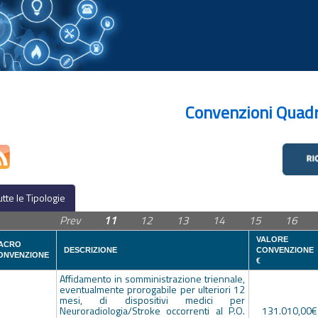
Convenzioni Quad
utte le Tipologie
Prev
11
12
13
14
15
16
VALORE
ACRO
DESCRIZIONE
CONVENZIONE
ONVENZIONE
€
Affidamento in somministrazione triennale,
eventualmente prorogabile per ulteriori 12
mesi, di dispositivi medici per
Neuroradiologia/Stroke occorrenti al P.O.
131.010,00€