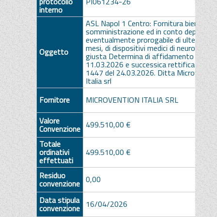
protocollo
PI061234-26
interno
ASL Napol 1 Centro: Fornitura biennale, 
somministrazione ed in conto deposito,
eventualmente prorogabile di ulteriori 1
mesi, di dispositivi medici di neuroradiolo
Oggetto
giusta Determina di affidamento n. 119
11.03.2026 e successica rettifica Det. n
1447 del 24.03.2026. Ditta Microventio
Italia srl
Fornitore
MICROVENTION ITALIA SRL
Valore
499.510,00 €
Convenzione
Totale
ordinativi
499.510,00 €
effettuati
Residuo
0,00
convenzione
Data stipula
16/04/2026
convenzione