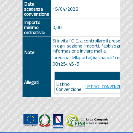
Data
scadenza
15/04/2028
convenzione
Importo
minimo
0,00
ordinativo:
Si invita l'O.E. a controllare il presente li
in ogni sezione (importi, fabbisogni, iva).
informazione inviare mail a
Note
loredana.dellaporta@aslnapoli1centro.it
0812544575
Descrizione
Allegato
Allegati
Listino
LISTINO_CONVENZIONE.pd
Convenzione