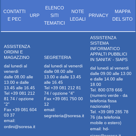
ELENCO
CONTATTI
NOTE
MAPPA
URP
SITI
PRIVACY
E PEC
LEGALI
DEL SITO
TEMATICI
ASSISTENZA
SISTEMA
ASSISTENZA
INFORMATICO
ORDINI E
APPALTI PUBBLICI
MAGAZZINO
SEGRETERIA
IN SANITA' - SIAPS
dal lunedi al
dal lunedi al venerdi
dal lunedi al venerdi
venerdi
dalle 08.00 alle
dalle 09.00 alle 13.00
dalle 08.00 alle
13.00 e dalle 13.45
e dalle 14.00 alle
13.00 e dalle
alle 16.45
18.00
13.45 alle 16.45
Tel +39 081 212 81
Tel. 800 078 666
Tel +39 081 212
74 / opzione "4"
(numero verde - da
81 74 / opzione
Fax +39 081 750 00
telefonia fissa
"2"
12
nazionale)
Fax +39 081 604
email:
Tel. +39 089 285 78
03 37
segreteria@soresa.it
76 (da telefonia
email:
mobile o estero)
ordini@soresa.it
email:
hd-
siaps@soresa.it