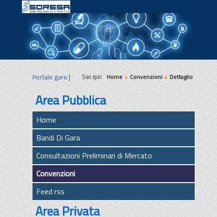
|
|
|
Sei qui:
Portale gare
|
Home
Convenzioni
Dettaglio
Area Pubblica
Home
Bandi Di Gara
Consultazioni Preliminari di Mercato
Convenzioni
Feed rss
Area Privata