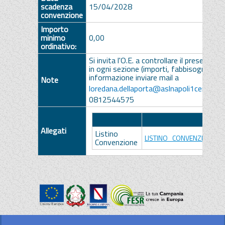
scadenza
15/04/2028
convenzione
Importo
minimo
0,00
ordinativo:
Si invita l'O.E. a controllare il presente li
in ogni sezione (importi, fabbisogni, iva).
informazione inviare mail a
Note
loredana.dellaporta@aslnapoli1centro.it
0812544575
Descrizione
Allegato
Allegati
Listino
LISTINO_CONVENZIONE.pd
Convenzione