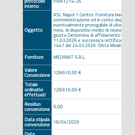
protocollo
PI061214-26
interno
ASL Napol 1 Centro: Fornitura biennale, 
somministrazione ed in conto deposito,
eventualmente prorogabile di ulteriori 1
Oggetto
mesi, di dispositivi medici di neuroradiolo
giusta Determina di affidamento n. 119
11.03.2026 e successica rettifica Det. n
1447 del 24.03.2026. Ditta Medinat srl
Fornitore
MEDINAT S.R.L.
Valore
128.610,00 €
Convenzione
Totale
ordinativi
128.610,00 €
effettuati
Residuo
0,00
convenzione
Data stipula
16/04/2026
convenzione
Data