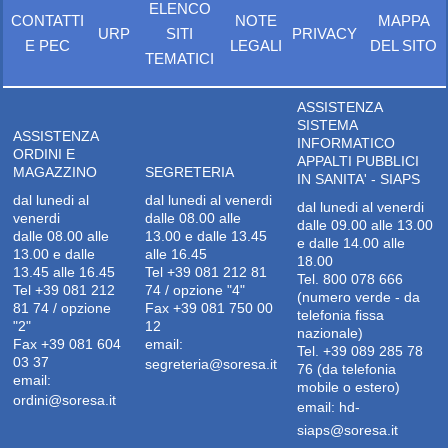
ELENCO
CONTATTI
NOTE
MAPPA
URP
SITI
PRIVACY
E PEC
LEGALI
DEL SITO
TEMATICI
ASSISTENZA
SISTEMA
ASSISTENZA
INFORMATICO
ORDINI E
APPALTI PUBBLICI
MAGAZZINO
SEGRETERIA
IN SANITA' - SIAPS
dal lunedi al
dal lunedi al venerdi
dal lunedi al venerdi
venerdi
dalle 08.00 alle
dalle 09.00 alle 13.00
dalle 08.00 alle
13.00 e dalle 13.45
e dalle 14.00 alle
13.00 e dalle
alle 16.45
18.00
13.45 alle 16.45
Tel +39 081 212 81
Tel. 800 078 666
Tel +39 081 212
74 / opzione "4"
(numero verde - da
81 74 / opzione
Fax +39 081 750 00
telefonia fissa
"2"
12
nazionale)
Fax +39 081 604
email:
Tel. +39 089 285 78
03 37
segreteria@soresa.it
76 (da telefonia
email:
mobile o estero)
ordini@soresa.it
email:
hd-
siaps@soresa.it