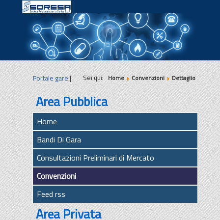
|
|
|
Sei qui:
Portale gare
|
Home
Convenzioni
Dettaglio
Area Pubblica
Home
Bandi Di Gara
Consultazioni Preliminari di Mercato
Convenzioni
Feed rss
Area Privata