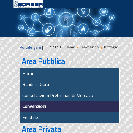
|
|
|
Sei qui:
Portale gare
|
Home
Convenzioni
Dettaglio
Area Pubblica
Home
Bandi Di Gara
Consultazioni Preliminari di Mercato
Convenzioni
Feed rss
Area Privata