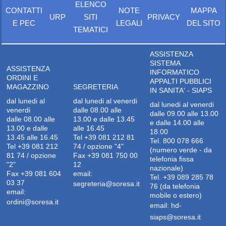
ELENCO
CONTATTI
NOTE
MAPPA
URP
SITI
PRIVACY
E PEC
LEGALI
DEL SITO
TEMATICI
ASSISTENZA
SISTEMA
ASSISTENZA
INFORMATICO
ORDINI E
APPALTI PUBBLICI
MAGAZZINO
SEGRETERIA
IN SANITA' - SIAPS
dal lunedi al
dal lunedi al venerdi
dal lunedi al venerdi
venerdi
dalle 08.00 alle
dalle 09.00 alle 13.00
dalle 08.00 alle
13.00 e dalle 13.45
e dalle 14.00 alle
13.00 e dalle
alle 16.45
18.00
13.45 alle 16.45
Tel +39 081 212 81
Tel. 800 078 666
Tel +39 081 212
74 / opzione "4"
(numero verde - da
81 74 / opzione
Fax +39 081 750 00
telefonia fissa
"2"
12
nazionale)
Fax +39 081 604
email:
Tel. +39 089 285 78
03 37
segreteria@soresa.it
76 (da telefonia
email:
mobile o estero)
ordini@soresa.it
email:
hd-
siaps@soresa.it