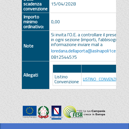
scadenza
15/04/2028
convenzione
Importo
minimo
0,00
ordinativo:
Si invita l'O.E. a controllare il presente li
in ogni sezione (importi, fabbisogni, iva).
informazione inviare mail a
Note
loredana.dellaporta@aslnapoli1centro.it
0812544575
Descrizione
Allegato
Allegati
Listino
LISTINO_CONVENZIONE.pd
Convenzione