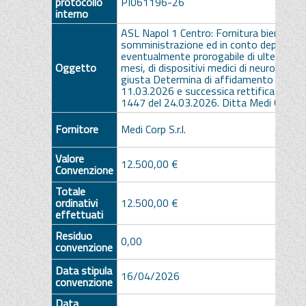
protocollo
PI061196-26
interno
ASL Napol 1 Centro: Fornitura biennale, 
somministrazione ed in conto deposito,
eventualmente prorogabile di ulteriori 1
Oggetto
mesi, di dispositivi medici di neuroradiolo
giusta Determina di affidamento n. 119
11.03.2026 e successica rettifica Det. n
1447 del 24.03.2026. Ditta Medi Corp s.r.
Fornitore
Medi Corp S.r.l.
Valore
12.500,00 €
Convenzione
Totale
ordinativi
12.500,00 €
effettuati
Residuo
0,00
convenzione
Data stipula
16/04/2026
convenzione
Data