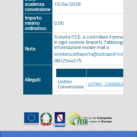
scadenza
15/04/2028
convenzione
Importo
minimo
0,00
ordinativo:
Si invita l'O.E. a controllare il presente li
in ogni sezione (importi, fabbisogni, iva).
informazione inviare mail a
Note
loredana.dellaporta@aslnapoli1centro.it
0812544575
Descrizione
Allegato
Allegati
Listino
LISTINO_CONVENZIONE.pd
Convenzione