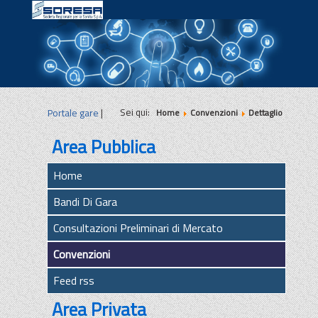
|
|
|
Sei qui:
Portale gare
|
Home
Convenzioni
Dettaglio
Area Pubblica
Home
Bandi Di Gara
Consultazioni Preliminari di Mercato
Convenzioni
Feed rss
Area Privata