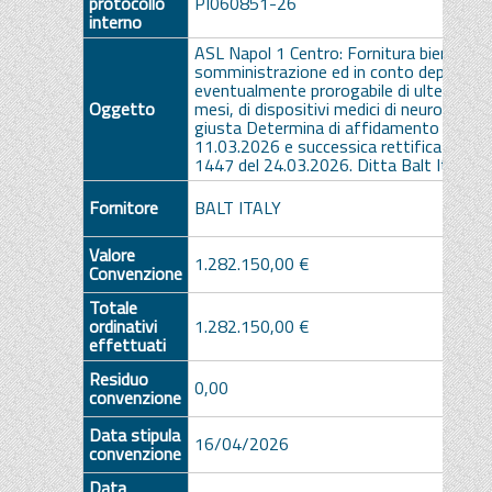
protocollo
PI060851-26
interno
ASL Napol 1 Centro: Fornitura biennale, 
somministrazione ed in conto deposito,
eventualmente prorogabile di ulteriori 1
Oggetto
mesi, di dispositivi medici di neuroradiolo
giusta Determina di affidamento n. 119
11.03.2026 e successica rettifica Det. n
1447 del 24.03.2026. Ditta Balt Italy
Fornitore
BALT ITALY
Valore
1.282.150,00 €
Convenzione
Totale
ordinativi
1.282.150,00 €
effettuati
Residuo
0,00
convenzione
Data stipula
16/04/2026
convenzione
Data