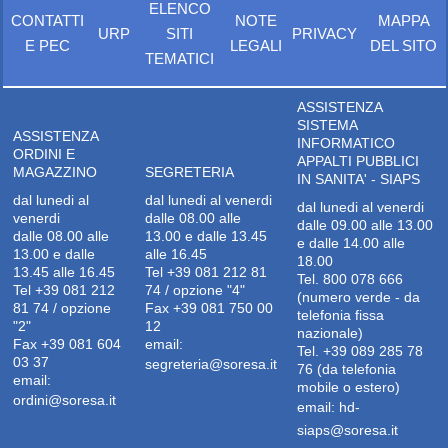
ELENCO
CONTATTI
NOTE
MAPPA
URP
SITI
PRIVACY
E PEC
LEGALI
DEL SITO
TEMATICI
ASSISTENZA
SISTEMA
ASSISTENZA
INFORMATICO
ORDINI E
APPALTI PUBBLICI
MAGAZZINO
SEGRETERIA
IN SANITA' - SIAPS
dal lunedi al
dal lunedi al venerdi
dal lunedi al venerdi
venerdi
dalle 08.00 alle
dalle 09.00 alle 13.00
dalle 08.00 alle
13.00 e dalle 13.45
e dalle 14.00 alle
13.00 e dalle
alle 16.45
18.00
13.45 alle 16.45
Tel +39 081 212 81
Tel. 800 078 666
Tel +39 081 212
74 / opzione "4"
(numero verde - da
81 74 / opzione
Fax +39 081 750 00
telefonia fissa
"2"
12
nazionale)
Fax +39 081 604
email:
Tel. +39 089 285 78
03 37
segreteria@soresa.it
76 (da telefonia
email:
mobile o estero)
ordini@soresa.it
email:
hd-
siaps@soresa.it