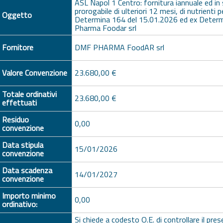
ASL Napol 1 Centro: fornitura iannuale ed 
prorogabile di ulteriori 12 mesi, di nutrienti p
Oggetto
Determina 164 del 15.01.2026 ed ex Deter
Pharma Foodar srl
Fornitore
DMF PHARMA FoodAR srl
Valore Convenzione
23.680,00 €
Totale ordinativi
23.680,00 €
effettuati
Residuo
0,00
convenzione
Data stipula
15/01/2026
convenzione
Data scadenza
14/01/2027
convenzione
Importo minimo
0,00
ordinativo:
Si chiede a codesto O.E. di controllare il pres