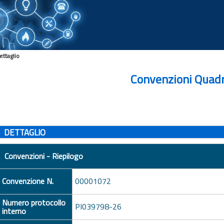
ettaglio
Convenzioni Quad
DETTAGLIO
Convenzioni - Riepilogo
Convenzione N.
00001072
Numero protocollo
PI039798-26
interno