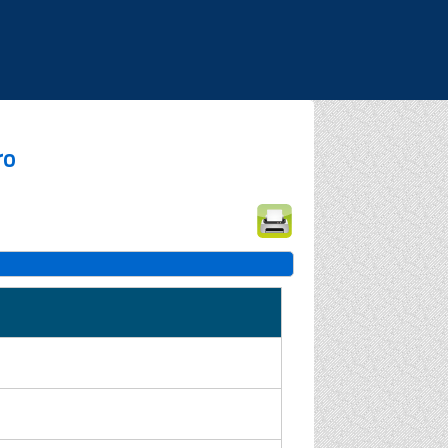
|
|
|
ro