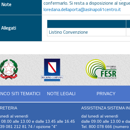
confermarlo. Si resta a disposizione al seg
Note
loredana.dellaporta@aslnapoli1centro.it
Descrizione
Allegati
Listino Convenzione
NCO SITI TEMATICI
NOTE LEGALI
PRIVACY
RETERIA
ASSISTENZA SISTEMA INF
lunedi al venerdi
dal lunedi al venerdi
e 08.00 alle 13.00 e dalle 13.45 alle 16.45
dalle 09.00 alle 13.00 e da
+39 081 212 81 74 / opzione "4"
Tel. 800 078 666 (numero v