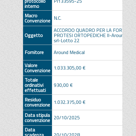
protocollo
PI133595-25
interno
Macro
N.C.
Convenzione
ACCORDO QUADRO PER LA FORNITUR
Oggetto
PROTESI ORTOPEDICHE II-Around Medi
srl-Lotto 22
Fornitore
Around Medical
Valore
1.033.305,00 €
Convenzione
Totale
ordinativi
930,00 €
effettuati
Residuo
1.032.375,00 €
convenzione
Data stipula
20/10/2025
convenzione
Data
scadenza
20/10/2028