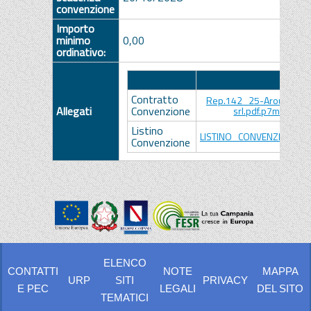
convenzione
Importo
minimo
0,00
ordinativo:
Descrizione
Allegato
Contratto
Rep.142_25-Around Med
Allegati
Convenzione
srl.pdf.p7m.p7m
Listino
LISTINO_CONVENZIONE.pd
Convenzione
ELENCO
CONTATTI
NOTE
MAPPA
URP
SITI
PRIVACY
E PEC
LEGALI
DEL SITO
TEMATICI