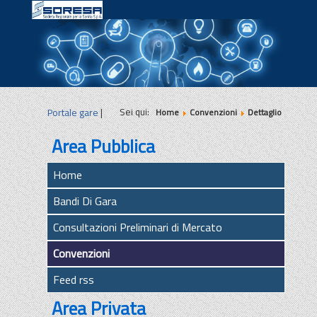
|
|
|
Sei qui:
Portale gare
|
Home
Convenzioni
Dettaglio
Area Pubblica
Home
Bandi Di Gara
Consultazioni Preliminari di Mercato
Convenzioni
Feed rss
Area Privata