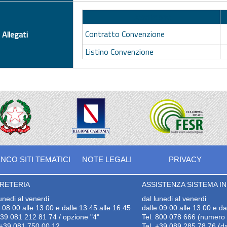
Descrizione
Contratto Convenzione
Allegati
Listino Convenzione
NCO SITI TEMATICI
NOTE LEGALI
PRIVACY
RETERIA
ASSISTENZA SISTEMA INF
lunedi al venerdi
dal lunedi al venerdi
e 08.00 alle 13.00 e dalle 13.45 alle 16.45
dalle 09.00 alle 13.00 e da
+39 081 212 81 74 / opzione "4"
Tel. 800 078 666 (numero v
+39 081 750 00 12
Tel. +39 089 285 78 76 (da