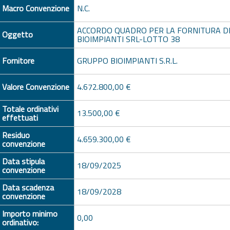
Macro Convenzione
N.C.
ACCORDO QUADRO PER LA FORNITURA D
Oggetto
BIOIMPIANTI SRL-LOTTO 38
Fornitore
GRUPPO BIOIMPIANTI S.R.L.
Valore Convenzione
4.672.800,00 €
Totale ordinativi
13.500,00 €
effettuati
Residuo
4.659.300,00 €
convenzione
Data stipula
18/09/2025
convenzione
Data scadenza
18/09/2028
convenzione
Importo minimo
0,00
ordinativo: