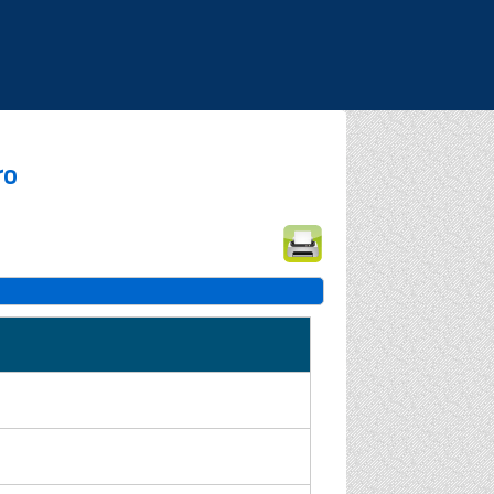
|
|
|
ro