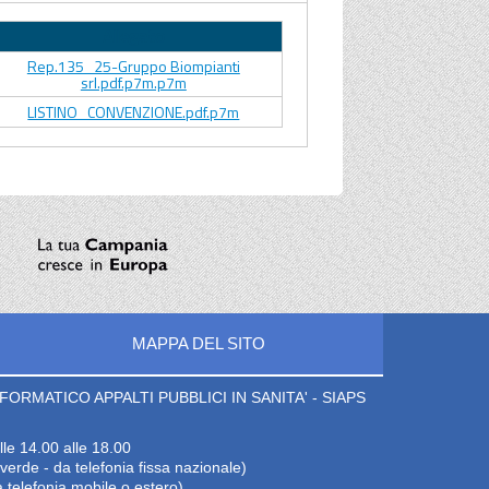
Allegato
Rep.135_25-Gruppo Biompianti
srl.pdf.p7m.p7m
LISTINO_CONVENZIONE.pdf.p7m
MAPPA DEL SITO
ORMATICO APPALTI PUBBLICI IN SANITA' - SIAPS
lle 14.00 alle 18.00
erde - da telefonia fissa nazionale)
 telefonia mobile o estero)