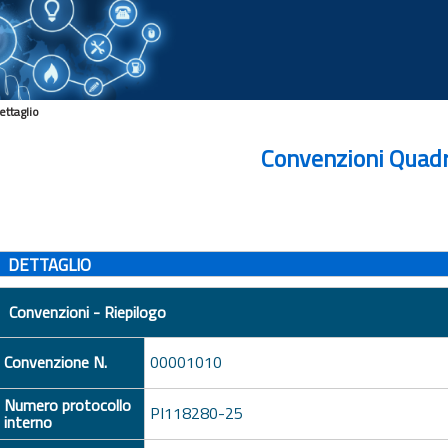
ettaglio
Convenzioni Quad
DETTAGLIO
Convenzioni - Riepilogo
Convenzione N.
00001010
Numero protocollo
PI118280-25
interno