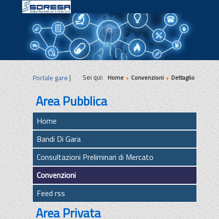
|
|
|
Sei qui:
Portale gare
|
Home
Convenzioni
Dettaglio
Area Pubblica
Home
Bandi Di Gara
Consultazioni Preliminari di Mercato
Convenzioni
Feed rss
Area Privata