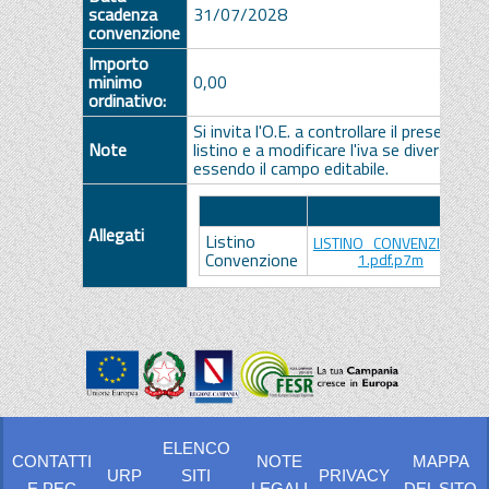
scadenza
31/07/2028
convenzione
Importo
minimo
0,00
ordinativo:
Si invita l'O.E. a controllare il presente
Note
listino e a modificare l'iva se diversa,
essendo il campo editabile.
Descrizione
Allegato
Allegati
Listino
LISTINO_CONVENZIONE
Convenzione
1.pdf.p7m
ELENCO
CONTATTI
NOTE
MAPPA
URP
SITI
PRIVACY
E PEC
LEGALI
DEL SITO