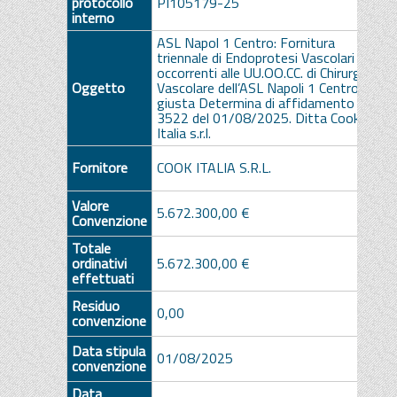
protocollo
PI105179-25
interno
ASL Napol 1 Centro: Fornitura
triennale di Endoprotesi Vascolari
occorrenti alle UU.OO.CC. di Chirurgia
Oggetto
Vascolare dell’ASL Napoli 1 Centro,
giusta Determina di affidamento n.
3522 del 01/08/2025. Ditta Cook
Italia s.r.l.
Fornitore
COOK ITALIA S.R.L.
Valore
5.672.300,00 €
Convenzione
Totale
ordinativi
5.672.300,00 €
effettuati
Residuo
0,00
convenzione
Data stipula
01/08/2025
convenzione
Data