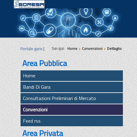
|
|
|
Sei qui:
Portale gare
|
Home
Convenzioni
Dettaglio
Area Pubblica
Home
Bandi Di Gara
Consultazioni Preliminari di Mercato
Convenzioni
Feed rss
Area Privata