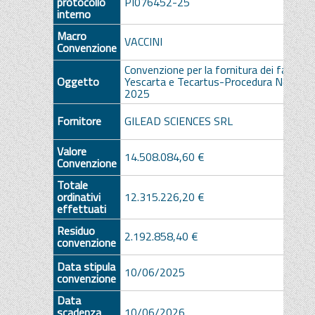
protocollo
PI076452-25
interno
Macro
VACCINI
Convenzione
Convenzione per la fornitura dei farmaci
Oggetto
Yescarta e Tecartus-Procedura Negozia
2025
Fornitore
GILEAD SCIENCES SRL
Valore
14.508.084,60 €
Convenzione
Totale
ordinativi
12.315.226,20 €
effettuati
Residuo
2.192.858,40 €
convenzione
Data stipula
10/06/2025
convenzione
Data
scadenza
10/06/2026