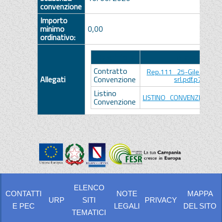
convenzione
Importo
minimo
0,00
ordinativo:
Descrizione
Allegato
Contratto
Rep.111_25-Gilead Scie
Allegati
Convenzione
srl.pdf.p7m
Listino
LISTINO_CONVENZIONE.pd
Convenzione
ELENCO
CONTATTI
NOTE
MAPPA
URP
SITI
PRIVACY
E PEC
LEGALI
DEL SITO
TEMATICI