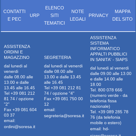
ELENCO
CONTATTI
NOTE
MAPPA
URP
SITI
PRIVACY
E PEC
LEGALI
DEL SITO
TEMATICI
ASSISTENZA
SISTEMA
ASSISTENZA
INFORMATICO
ORDINI E
APPALTI PUBBLICI
MAGAZZINO
SEGRETERIA
IN SANITA' - SIAPS
dal lunedi al
dal lunedi al venerdi
dal lunedi al venerdi
venerdi
dalle 08.00 alle
dalle 09.00 alle 13.00
dalle 08.00 alle
13.00 e dalle 13.45
e dalle 14.00 alle
13.00 e dalle
alle 16.45
18.00
13.45 alle 16.45
Tel +39 081 212 81
Tel. 800 078 666
Tel +39 081 212
74 / opzione "4"
(numero verde - da
81 74 / opzione
Fax +39 081 750 00
telefonia fissa
"2"
12
nazionale)
Fax +39 081 604
email:
Tel. +39 089 285 78
03 37
segreteria@soresa.it
76 (da telefonia
email:
mobile o estero)
ordini@soresa.it
email:
hd-
siaps@soresa.it