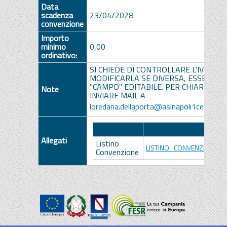
Data
scadenza
23/04/2028
convenzione
Importo
minimo
0,00
ordinativo:
SI CHIEDE DI CONTROLLARE L'IVA E DI
MODIFICARLA SE DIVERSA, ESSENDO I
"CAMPO" EDITABILE. PER CHIARIMENT
Note
INVIARE MAIL A
loredana.dellaporta@aslnapoli1centro.it
Descrizione
Allegato
Allegati
Listino
LISTINO_CONVENZIONE.pd
Convenzione