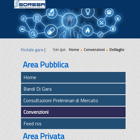
|
|
|
Sei qui:
Portale gare
|
Home
Convenzioni
Dettaglio
Area Pubblica
Home
Bandi Di Gara
Consultazioni Preliminari di Mercato
Convenzioni
Feed rss
Area Privata