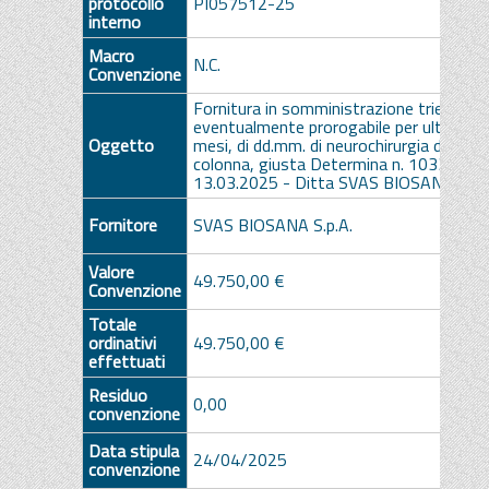
protocollo
PI057512-25
interno
Macro
N.C.
Convenzione
Fornitura in somministrazione triennale,
eventualmente prorogabile per ulteriori 
Oggetto
mesi, di dd.mm. di neurochirurgia della
colonna, giusta Determina n. 1033 del
13.03.2025 - Ditta SVAS BIOSANA SpA
Fornitore
SVAS BIOSANA S.p.A.
Valore
49.750,00 €
Convenzione
Totale
ordinativi
49.750,00 €
effettuati
Residuo
0,00
convenzione
Data stipula
24/04/2025
convenzione