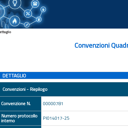
ettaglio
Convenzioni Quad
DETTAGLIO
Convenzioni - Riepilogo
Convenzione N.
00000781
Numero protocollo
PI014017-25
interno