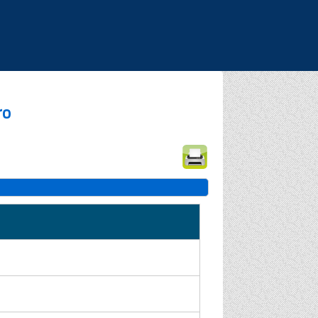
|
|
|
ro