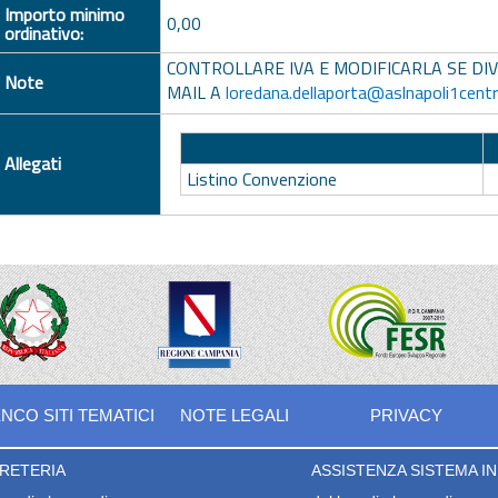
Importo minimo
0,00
ordinativo:
CONTROLLARE IVA E MODIFICARLA SE DIV
Note
MAIL A
loredana.dellaporta@aslnapoli1centr
Descrizione
Allegati
Listino Convenzione
NCO SITI TEMATICI
NOTE LEGALI
PRIVACY
RETERIA
ASSISTENZA SISTEMA INF