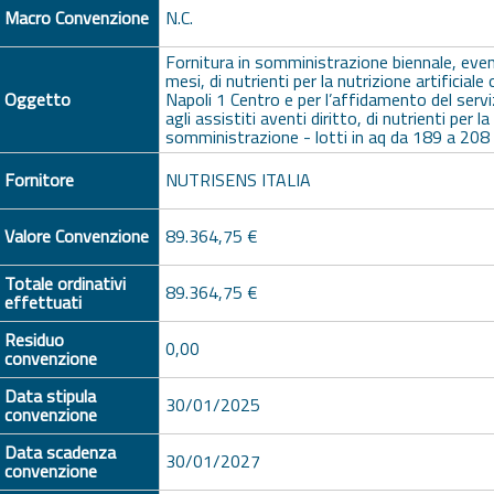
Macro Convenzione
N.C.
Fornitura in somministrazione biennale, even
mesi, di nutrienti per la nutrizione artificiale
Oggetto
Napoli 1 Centro e per l’affidamento del servi
agli assistiti aventi diritto, di nutrienti per l
somministrazione - lotti in aq da 189 a 20
Fornitore
NUTRISENS ITALIA
Valore Convenzione
89.364,75 €
Totale ordinativi
89.364,75 €
effettuati
Residuo
0,00
convenzione
Data stipula
30/01/2025
convenzione
Data scadenza
30/01/2027
convenzione