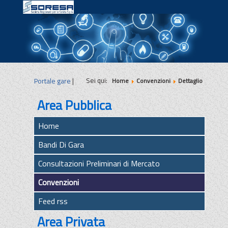
|
|
|
Sei qui:
Portale gare
|
Home
Convenzioni
Dettaglio
Area Pubblica
Home
Bandi Di Gara
Consultazioni Preliminari di Mercato
Convenzioni
Feed rss
Area Privata