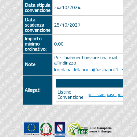
Data stipula
24/10/2024
convenzione
Data
scadenza
25/10/2027
convenzione
Importo
minimo
0,00
ordinativo:
Per chiarimenti inviare una mail
all'indirizzo
Note
loredana.dellaporta@aslnapoli1centro.it
Descrizione
Allegato
Allegati
Listino
pdf_stamp.asp.pdf.p7m
Convenzione