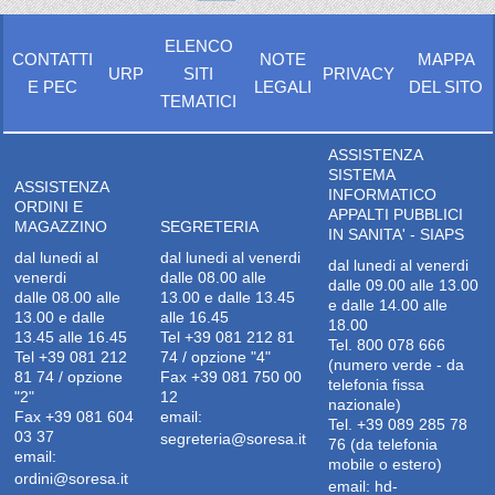
ELENCO
CONTATTI
NOTE
MAPPA
URP
SITI
PRIVACY
E PEC
LEGALI
DEL SITO
TEMATICI
ASSISTENZA
SISTEMA
ASSISTENZA
INFORMATICO
ORDINI E
APPALTI PUBBLICI
MAGAZZINO
SEGRETERIA
IN SANITA' - SIAPS
dal lunedi al
dal lunedi al venerdi
dal lunedi al venerdi
venerdi
dalle 08.00 alle
dalle 09.00 alle 13.00
dalle 08.00 alle
13.00 e dalle 13.45
e dalle 14.00 alle
13.00 e dalle
alle 16.45
18.00
13.45 alle 16.45
Tel +39 081 212 81
Tel. 800 078 666
Tel +39 081 212
74 / opzione "4"
(numero verde - da
81 74 / opzione
Fax +39 081 750 00
telefonia fissa
"2"
12
nazionale)
Fax +39 081 604
email:
Tel. +39 089 285 78
03 37
segreteria@soresa.it
76 (da telefonia
email:
mobile o estero)
ordini@soresa.it
email:
hd-