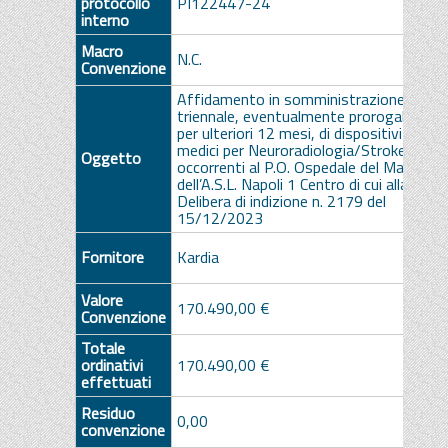
protocollo
PI122447-24
interno
Macro
N.C.
Convenzione
Affidamento in somministrazione
triennale, eventualmente prorogabile
per ulteriori 12 mesi, di dispositivi
medici per Neuroradiologia/Stroke
Oggetto
occorrenti al P.O. Ospedale del Mare
dell’A.S.L. Napoli 1 Centro di cui alla
Delibera di indizione n. 2179 del
15/12/2023
Fornitore
Kardia
Valore
170.490,00 €
Convenzione
Totale
ordinativi
170.490,00 €
effettuati
Residuo
0,00
convenzione