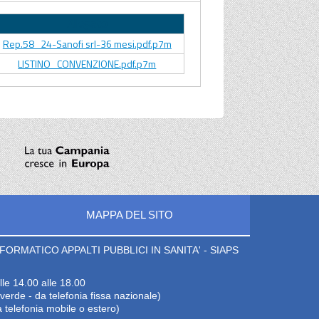
Allegato
Rep.58_24-Sanofi srl-36 mesi.pdf.p7m
LISTINO_CONVENZIONE.pdf.p7m
MAPPA DEL SITO
ORMATICO APPALTI PUBBLICI IN SANITA' - SIAPS
lle 14.00 alle 18.00
erde - da telefonia fissa nazionale)
 telefonia mobile o estero)