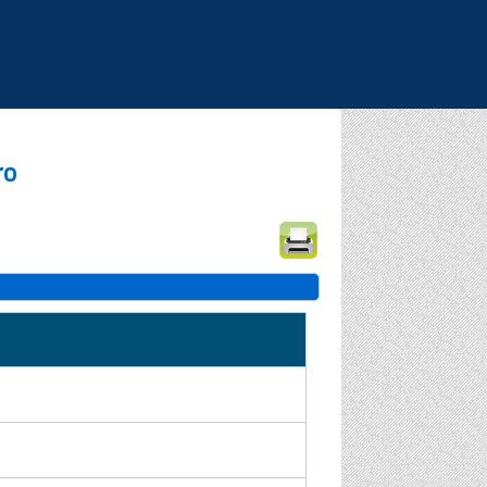
|
|
|
ro