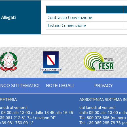
Descrizione
Allegati
Contratto Convenzione
Listino Convenzione
NCO SITI TEMATICI
NOTE LEGALI
PRIVACY
RETERIA
ASSISTENZA SISTEMA INF
lunedi al venerdi
dal lunedi al venerdi
e 08.00 alle 13.00 e dalle 13.45 alle 16.45
dalle 09.00 alle 13.00 e da
+39 081 212 81 74 / opzione "4"
Tel. 800 078 666 (numero v
+39 081 750 00 12
Tel. +39 089 285 78 76 (da