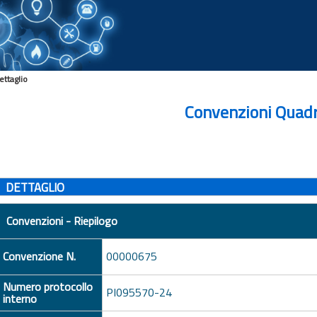
ettaglio
Convenzioni Quad
DETTAGLIO
Convenzioni - Riepilogo
Convenzione N.
00000675
Numero protocollo
PI095570-24
interno