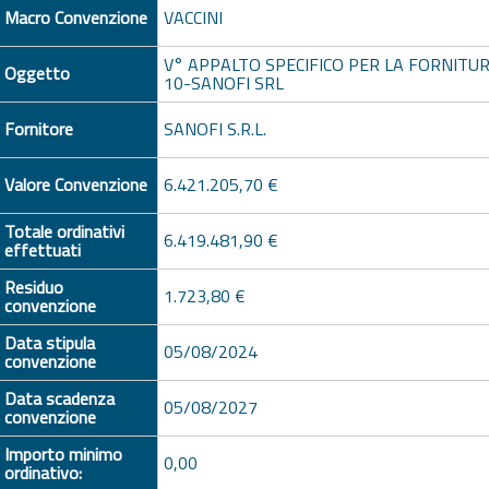
Macro Convenzione
VACCINI
V° APPALTO SPECIFICO PER LA FORNITUR
Oggetto
10-SANOFI SRL
Fornitore
SANOFI S.R.L.
Valore Convenzione
6.421.205,70 €
Totale ordinativi
6.419.481,90 €
effettuati
Residuo
1.723,80 €
convenzione
Data stipula
05/08/2024
convenzione
Data scadenza
05/08/2027
convenzione
Importo minimo
0,00
ordinativo: