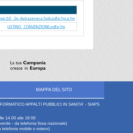
Allegato
ep.50_24-Astrazeneca SpA.pdf.p7m.p7m
LISTINO_CONVENZIONE.pdf.p7m
MAPPA DEL SITO
ORMATICO APPALTI PUBBLICI IN SANITA' - SIAPS
lle 14.00 alle 18.00
erde - da telefonia fissa nazionale)
 telefonia mobile o estero)