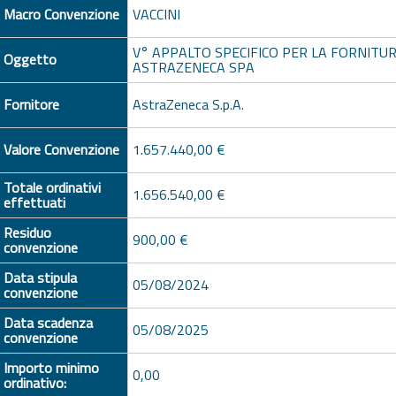
Macro Convenzione
VACCINI
V° APPALTO SPECIFICO PER LA FORNITUR
Oggetto
ASTRAZENECA SPA
Fornitore
AstraZeneca S.p.A.
Valore Convenzione
1.657.440,00 €
Totale ordinativi
1.656.540,00 €
effettuati
Residuo
900,00 €
convenzione
Data stipula
05/08/2024
convenzione
Data scadenza
05/08/2025
convenzione
Importo minimo
0,00
ordinativo: