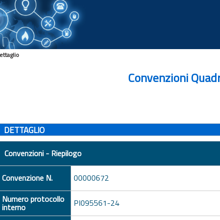
ettaglio
Convenzioni Quad
DETTAGLIO
Convenzioni - Riepilogo
Convenzione N.
00000672
Numero protocollo
PI095561-24
interno