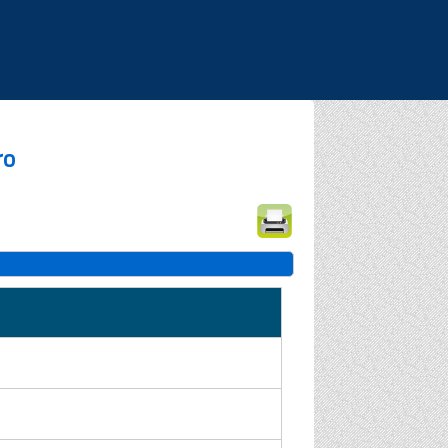
|
|
|
ro