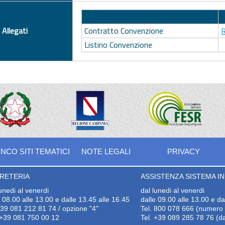
Descrizione
Allegati
Contratto Convenzione
R
Listino Convenzione
NCO SITI TEMATICI
NOTE LEGALI
PRIVACY
RETERIA
ASSISTENZA SISTEMA INF
lunedi al venerdi
dal lunedi al venerdi
e 08.00 alle 13.00 e dalle 13.45 alle 16.45
dalle 09.00 alle 13.00 e da
+39 081 212 81 74 / opzione "4"
Tel. 800 078 666 (numero v
+39 081 750 00 12
Tel. +39 089 285 78 76 (da