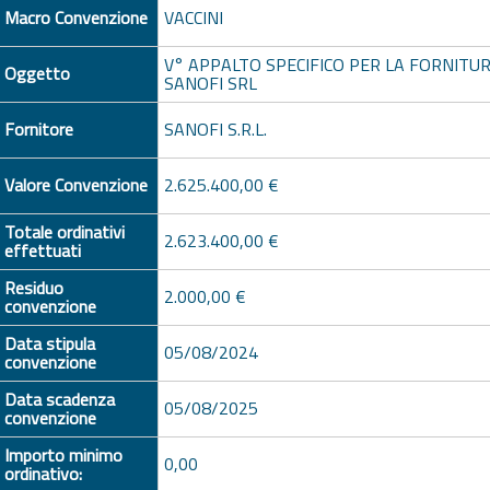
Macro Convenzione
VACCINI
V° APPALTO SPECIFICO PER LA FORNITUR
Oggetto
SANOFI SRL
Fornitore
SANOFI S.R.L.
Valore Convenzione
2.625.400,00 €
Totale ordinativi
2.623.400,00 €
effettuati
Residuo
2.000,00 €
convenzione
Data stipula
05/08/2024
convenzione
Data scadenza
05/08/2025
convenzione
Importo minimo
0,00
ordinativo: