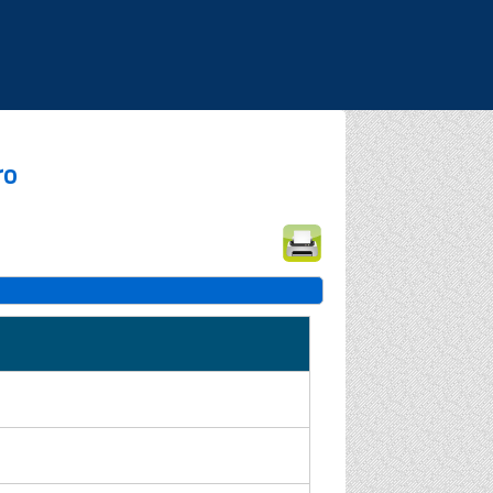
|
|
|
ro