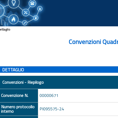
ettaglio
Convenzioni Quad
DETTAGLIO
Convenzioni - Riepilogo
Convenzione N.
00000671
Numero protocollo
PI095575-24
interno