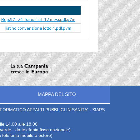
Allegato
Rep.57_24-Sanofi srl-12 mesi.pdf.p7m
listino convenzione lotto 4.pdf.p7m
MAPPA DEL SITO
ORMATICO APPALTI PUBBLICI IN SANITA' - SIAPS
lle 14.00 alle 18.00
erde - da telefonia fissa nazionale)
 telefonia mobile o estero)