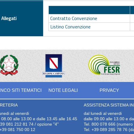
Descrizione
Allegati
Contratto Convenzione
Listino Convenzione
NCO SITI TEMATICI
NOTE LEGALI
PRIVACY
RETERIA
ASSISTENZA SISTEMA INF
lunedi al venerdi
dal lunedi al venerdi
e 08.00 alle 13.00 e dalle 13.45 alle 16.45
dalle 09.00 alle 13.00 e da
+39 081 212 81 74 / opzione "4"
Tel. 800 078 666 (numero v
+39 081 750 00 12
Tel. +39 089 285 78 76 (da