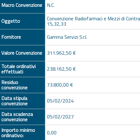
Macro Convenzione
N.C.
Convenzione Radiofarmaci e Mezzi di Contra
Oggetto
15,32,33
Fornitore
Gamma Servizi S.r.l.
Valore Convenzione
311.962,50 €
Totale ordinativi
238.162,50 €
effettuati
Residuo
73.800,00 €
convenzione
Data stipula
05/02/2024
convenzione
Data scadenza
05/02/2027
convenzione
Importo minimo
0,00
ordinativo: