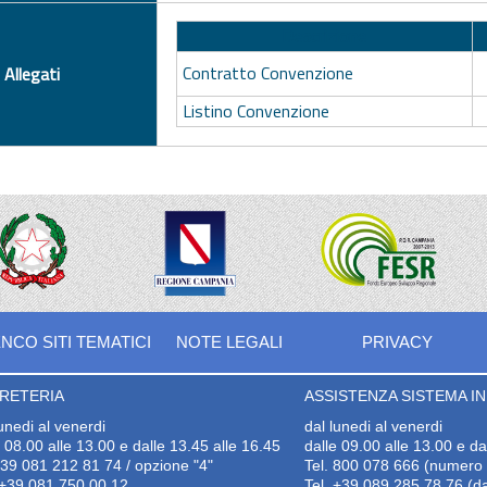
Descrizione
Contratto Convenzione
Allegati
Listino Convenzione
NCO SITI TEMATICI
NOTE LEGALI
PRIVACY
RETERIA
ASSISTENZA SISTEMA INF
lunedi al venerdi
dal lunedi al venerdi
e 08.00 alle 13.00 e dalle 13.45 alle 16.45
dalle 09.00 alle 13.00 e da
+39 081 212 81 74 / opzione "4"
Tel. 800 078 666 (numero v
+39 081 750 00 12
Tel. +39 089 285 78 76 (da