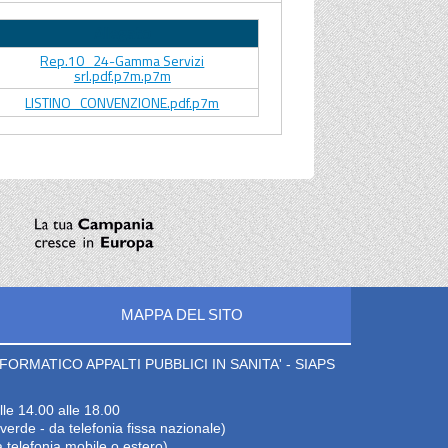
Allegato
Rep.10_24-Gamma Servizi
srl.pdf.p7m.p7m
LISTINO_CONVENZIONE.pdf.p7m
MAPPA DEL SITO
ORMATICO APPALTI PUBBLICI IN SANITA' - SIAPS
lle 14.00 alle 18.00
erde - da telefonia fissa nazionale)
 telefonia mobile o estero)