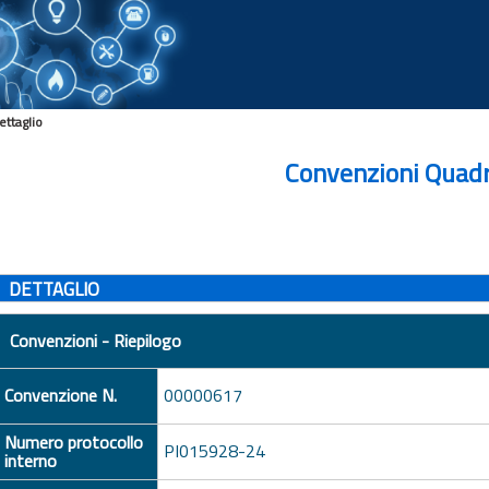
ettaglio
Convenzioni Quad
DETTAGLIO
Convenzioni - Riepilogo
Convenzione N.
00000617
Numero protocollo
PI015928-24
interno