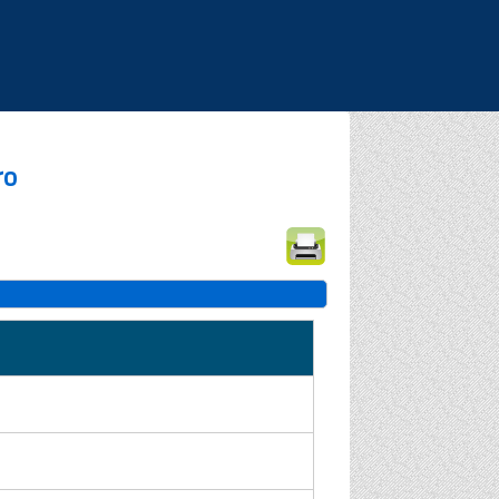
|
|
|
ro