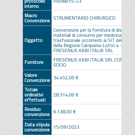
protocollo
PI098015-23
interno
Macro
STRUMENTARIO CHIRURGICO
Convenzione
Convenzione per la fornitura di dispositiv
materiali di consumo per medicina
Oggetto
trasfusionale occorrenti ai SIT delle AA.
della Regione Campania-Lotto 4 -
FRESENIUS KABI ITALIA SRL
FRESENIUS KABI ITALIA SRL CON UNI
Fornitore
SOCIO
Valore
34.452,00 €
Convenzione
Totale
ordinativi
28.314,00 €
effettuati
Residuo
6.138,00 €
convenzione
Data stipula
15/09/2023
convenzione