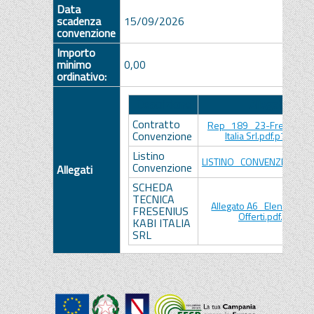
Data
scadenza
15/09/2026
convenzione
Importo
minimo
0,00
ordinativo:
Descrizione
Allegato
Contratto
Rep_189_23-Fresenius 
Convenzione
Italia Srl.pdf.p7m.p7
Listino
LISTINO_CONVENZIONE.pd
Convenzione
Allegati
SCHEDA
TECNICA
Allegato A6_Elenco Prod
FRESENIUS
Offerti.pdf.p7m
KABI ITALIA
SRL