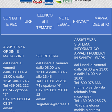
ELENCO
CONTATTI
NOTE
MAPPA
URP
SITI
PRIVACY
E PEC
LEGALI
DEL SITO
TEMATICI
ASSISTENZA
SISTEMA
ASSISTENZA
INFORMATICO
ORDINI E
APPALTI PUBBLICI
MAGAZZINO
SEGRETERIA
IN SANITA' - SIAPS
dal lunedi al
dal lunedi al venerdi
dal lunedi al venerdi
venerdi
dalle 08.00 alle
dalle 09.00 alle 13.00
dalle 08.00 alle
13.00 e dalle 13.45
e dalle 14.00 alle
13.00 e dalle
alle 16.45
18.00
13.45 alle 16.45
Tel +39 081 212 81
Tel. 800 078 666
Tel +39 081 212
74 / opzione "4"
(numero verde - da
81 74 / opzione
Fax +39 081 750 00
telefonia fissa
"2"
12
nazionale)
Fax +39 081 604
email:
Tel. +39 089 285 78
03 37
segreteria@soresa.it
76 (da telefonia
email:
mobile o estero)