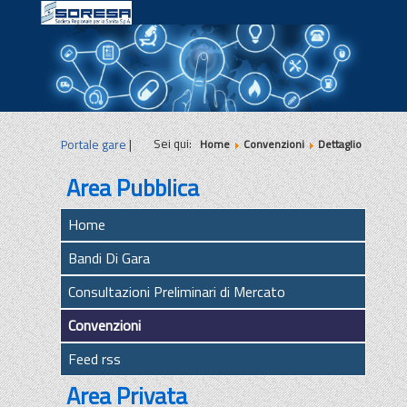
|
|
|
Sei qui:
Portale gare
|
Home
Convenzioni
Dettaglio
Area Pubblica
Home
Bandi Di Gara
Consultazioni Preliminari di Mercato
Convenzioni
Feed rss
Area Privata