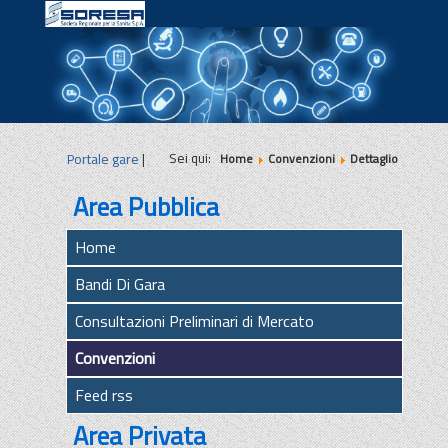
|
|
|
Sei qui:
Portale gare
|
Home
Convenzioni
Dettaglio
Area Pubblica
Home
Bandi Di Gara
Consultazioni Preliminari di Mercato
Convenzioni
Feed rss
Area Privata