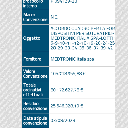
protocollo
PI094129-23
interno
Macro
N.C.
Convenzione
ACCORDO QUADRO PER LA FORNITUR
DISPOSITIVI PER SUTURATRICI-
Oggetto
MEDTRONIC ITALIA SPA-LOTTI 1-2-3-
6-9-10-11-12-18-19-20-24-25-26-2
28-29-33-34-35-36-37-39-42
Fornitore
MEDTRONIC Italia spa
Valore
105.718.955,88 €
Convenzione
Totale
ordinativi
80.172.627,78 €
effettuati
Residuo
25.546.328,10 €
convenzione
Data stipula
03/08/2023
convenzione