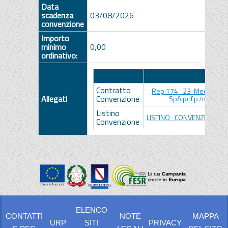
Data
scadenza
03/08/2026
convenzione
Importo
minimo
0,00
ordinativo:
Descrizione
Allegato
Contratto
Rep.174_23-Medtronic It
Allegati
Convenzione
SpA.pdf.p7m.p7m
Listino
LISTINO_CONVENZIONE.pd
Convenzione
ELENCO
CONTATTI
NOTE
MAPPA
URP
SITI
PRIVACY