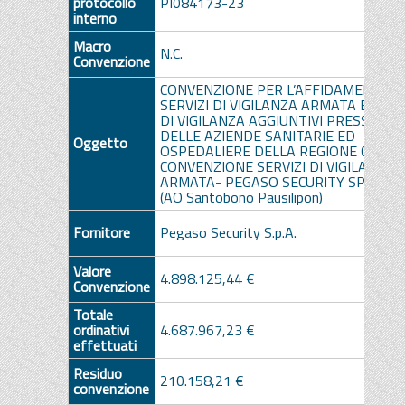
protocollo
PI084173-23
interno
Macro
N.C.
Convenzione
CONVENZIONE PER L’AFFIDAMENTO D
SERVIZI DI VIGILANZA ARMATA E SERV
DI VIGILANZA AGGIUNTIVI PRESSO LE 
DELLE AZIENDE SANITARIE ED
Oggetto
OSPEDALIERE DELLA REGIONE CAMP
CONVENZIONE SERVIZI DI VIGILANZA
ARMATA- PEGASO SECURITY SPA lott
(AO Santobono Pausilipon)
Fornitore
Pegaso Security S.p.A.
Valore
4.898.125,44 €
Convenzione
Totale
ordinativi
4.687.967,23 €
effettuati
Residuo
210.158,21 €
convenzione