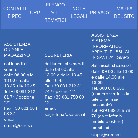
ELENCO
CONTATTI
NOTE
MAPPA
URP
SITI
PRIVACY
E PEC
LEGALI
DEL SITO
TEMATICI
ASSISTENZA
SISTEMA
ASSISTENZA
INFORMATICO
ORDINI E
APPALTI PUBBLICI
MAGAZZINO
SEGRETERIA
IN SANITA' - SIAPS
dal lunedi al
dal lunedi al venerdi
dal lunedi al venerdi
venerdi
dalle 08.00 alle
dalle 09.00 alle 13.00
dalle 08.00 alle
13.00 e dalle 13.45
e dalle 14.00 alle
13.00 e dalle
alle 16.45
18.00
13.45 alle 16.45
Tel +39 081 212 81
Tel. 800 078 666
Tel +39 081 212
74 / opzione "4"
(numero verde - da
81 74 / opzione
Fax +39 081 750 00
telefonia fissa
"2"
12
nazionale)
Fax +39 081 604
email:
Tel. +39 089 285 78
03 37
segreteria@soresa.it
76 (da telefonia
email:
mobile o estero)
ordini@soresa.it
email:
hd-
siaps@soresa.it