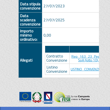
Data stipula
27/07/2023
convenzione
Data
scadenza
27/07/2025
convenzione
Importo
minimo
0,00
ordinativo:
Descrizione
Allegato
Contratto
Rep_163_23_Pegaso Sec
Allegati
Convenzione
SpA (lotto 10).pdf.p7
Listino
LISTINO_CONVENZIONE.pd
Convenzione