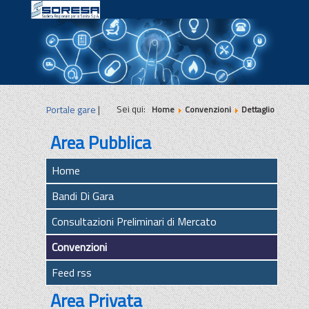
|
|
|
Sei qui:
Portale gare
|
Home
Convenzioni
Dettaglio
Area Pubblica
Home
Bandi Di Gara
Consultazioni Preliminari di Mercato
Convenzioni
Feed rss
Area Privata