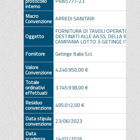
protocollo
PI065777-23
interno
Macro
ARREDI SANITARI
Convenzione
FORNITURA DI TAVOLI OPERATORI
Oggetto
DESTINATI ALLE AA.SS. DELLA RAGIO
CAMPANIA LOTTO 3-GETINGE ITALIA 
Fornitore
Getinge Italia S.r.l.
Valore
4.240.950,00 €
Convenzione
Totale
ordinativi
3.745.938,00 €
effettuati
Residuo
495.012,00 €
convenzione
Data stipula
23/06/2023
convenzione
Data
scadenza
14/02/2026