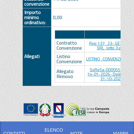
convenzione
Importo
minimo
0,00
ordinativo:
Descrizione
Allegato
Contratto
Rep 137_23- GETINGE IT
Convenzione
SRL_lotto 3.pdf.p7m
Allegati
Listino
LISTINO_CONVENZIONE.pd
Convenzione
SoReSa-0000557-2026 
Allegato
14-01-2026- Delibera 23
Rinnovo
31-10-2023.pdf
ELENCO
CONTATTI
NOTE
MAPPA