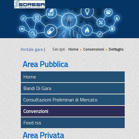
|
|
|
Sei qui:
Portale gare
|
Home
Convenzioni
Dettaglio
Area Pubblica
Home
Bandi Di Gara
Consultazioni Preliminari di Mercato
Convenzioni
Feed rss
Area Privata