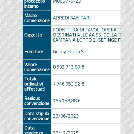
protocollo
PI065776-23
interno
Macro
ARREDI SANITARI
Convenzione
FORNITURA DI TAVOLI OPERATORI
Oggetto
DESTINATI ALLE AA.SS. DELLA RAGIO
CAMPANIA LOTTO 2-GETINGE ITALIA 
Fornitore
Getinge Italia S.r.l.
Valore
8.532.712,80 €
Convenzione
Totale
ordinativi
7.746.953,92 €
effettuati
Residuo
785.758,88 €
convenzione
Data stipula
23/06/2023
convenzione
Data
scadenza
23/12/2025