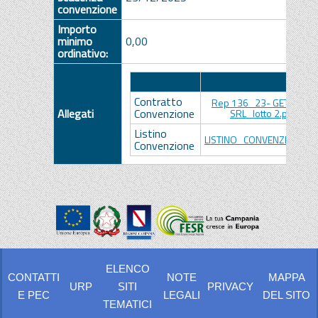
convenzione
Importo
minimo
0,00
ordinativo:
Descrizione
Allegato
Contratto
Rep 136_23- GETINGE IT
Allegati
Convenzione
SRL_lotto 2.pdf.p7m
Listino
LISTINO_CONVENZIONE.pd
Convenzione
ELENCO
CONTATTI
NOTE
MAPPA
URP
SITI
PRIVACY
E PEC
LEGALI
DEL SITO
TEMATICI