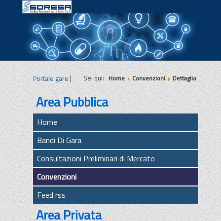
|
|
|
Sei qui:
Portale gare
|
Home
Convenzioni
Dettaglio
Area Pubblica
Home
Bandi Di Gara
Consultazioni Preliminari di Mercato
Convenzioni
Feed rss
Area Privata