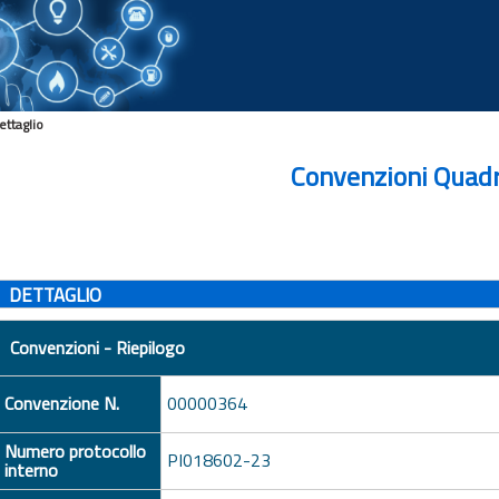
ettaglio
Convenzioni Quad
DETTAGLIO
Convenzioni - Riepilogo
Convenzione N.
00000364
Numero protocollo
PI018602-23
interno