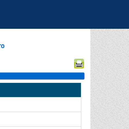
|
|
|
ro