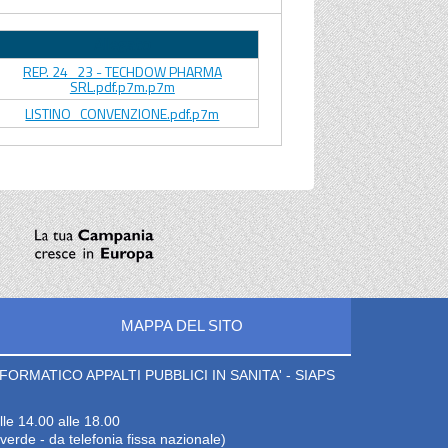
Allegato
REP. 24_23 - TECHDOW PHARMA
SRL.pdf.p7m.p7m
LISTINO_CONVENZIONE.pdf.p7m
MAPPA DEL SITO
ORMATICO APPALTI PUBBLICI IN SANITA' - SIAPS
lle 14.00 alle 18.00
erde - da telefonia fissa nazionale)