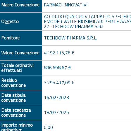
Macro Convenzione
FARMACI INNOVATIVI
ACCORDO QUADRO VII APPALTO SPECIFIC
Oggetto
EMODERIVATI E BIOSIMILARI PER LE AA.S
22 -TECHDOW PHARMA S.R.L.
Fornitore
TECHDOW PHARMA S.R.L.
Valore Convenzione
4.192.115,76 €
Totale ordinativi
896.698,67 €
effettuati
Residuo
3.295.417,09 €
convenzione
Data stipula
16/02/2023
convenzione
Data scadenza
18/07/2025
convenzione
Importo minimo
0,00
ordinativo: