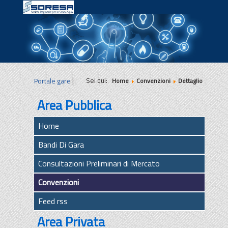
|
|
|
Sei qui:
Portale gare
|
Home
Convenzioni
Dettaglio
Area Pubblica
Home
Bandi Di Gara
Consultazioni Preliminari di Mercato
Convenzioni
Feed rss
Area Privata