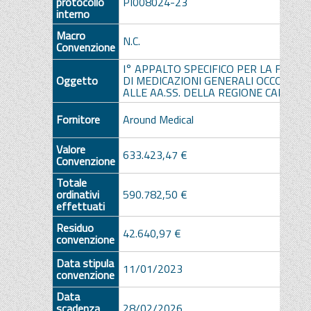
protocollo
PI008024-23
interno
Macro
N.C.
Convenzione
I° APPALTO SPECIFICO PER LA FORNI
Oggetto
DI MEDICAZIONI GENERALI OCCORREN
ALLE AA.SS. DELLA REGIONE CAMPAN
Fornitore
Around Medical
Valore
633.423,47 €
Convenzione
Totale
ordinativi
590.782,50 €
effettuati
Residuo
42.640,97 €
convenzione
Data stipula
11/01/2023
convenzione
Data
scadenza
28/02/2026