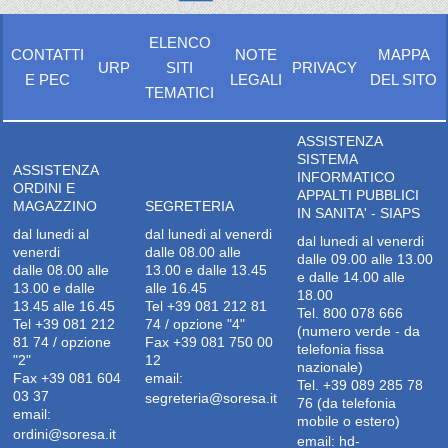
ELENCO
CONTATTI
NOTE
MAPPA
URP
SITI
PRIVACY
E PEC
LEGALI
DEL SITO
TEMATICI
ASSISTENZA
SISTEMA
ASSISTENZA
INFORMATICO
ORDINI E
APPALTI PUBBLICI
MAGAZZINO
SEGRETERIA
IN SANITA' - SIAPS
dal lunedi al
dal lunedi al venerdi
dal lunedi al venerdi
venerdi
dalle 08.00 alle
dalle 09.00 alle 13.00
dalle 08.00 alle
13.00 e dalle 13.45
e dalle 14.00 alle
13.00 e dalle
alle 16.45
18.00
13.45 alle 16.45
Tel +39 081 212 81
Tel. 800 078 666
Tel +39 081 212
74 / opzione "4"
(numero verde - da
81 74 / opzione
Fax +39 081 750 00
telefonia fissa
"2"
12
nazionale)
Fax +39 081 604
email:
Tel. +39 089 285 78
03 37
segreteria@soresa.it
76 (da telefonia
email:
mobile o estero)
ordini@soresa.it
email:
hd-