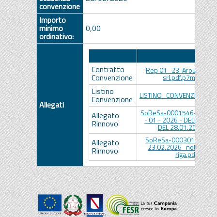
convenzione
Importo
minimo
0,00
ordinativo:
Descrizione
Allegato
Contratto
Rep 01_23-Around Medi
Convenzione
srl.pdf.p7m.p7m
Listino
LISTINO_CONVENZIONE.pd
Convenzione
Allegati
SoReSa-0001546-2026 d
Allegato
- 01 - 2026 - DELIBERA N
Rinnovo
DEL 28.01.2026.pdf
SoReSa-0003018-2026 
Allegato
23.02.2026_nota apert
Rinnovo
riga.pdf