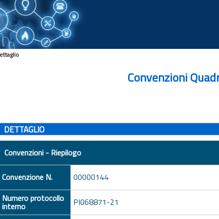
ettaglio
Convenzioni Quad
DETTAGLIO
Convenzioni - Riepilogo
Convenzione N.
00000144
Numero protocollo
PI068871-21
interno