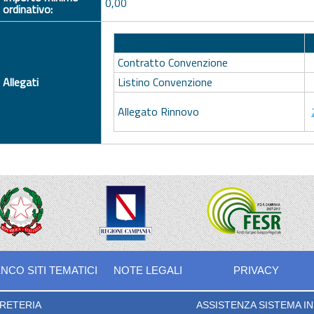
0,00
ordinativo:
Descrizione
Contratto Convenzione
Allegati
Listino Convenzione
Allegato Rinnovo
NCO SITI TEMATICI
NOTE LEGALI
PRIVACY
RETERIA
ASSISTENZA SISTEMA INF