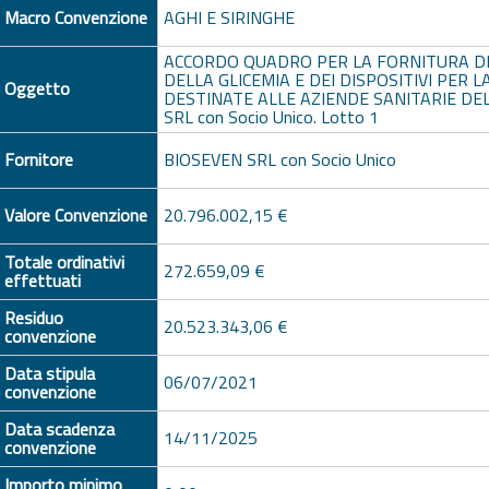
Macro Convenzione
AGHI E SIRINGHE
ACCORDO QUADRO PER LA FORNITURA DE
DELLA GLICEMIA E DEI DISPOSITIVI PER 
Oggetto
DESTINATE ALLE AZIENDE SANITARIE D
SRL con Socio Unico. Lotto 1
Fornitore
BIOSEVEN SRL con Socio Unico
Valore Convenzione
20.796.002,15 €
Totale ordinativi
272.659,09 €
effettuati
Residuo
20.523.343,06 €
convenzione
Data stipula
06/07/2021
convenzione
Data scadenza
14/11/2025
convenzione
Importo minimo