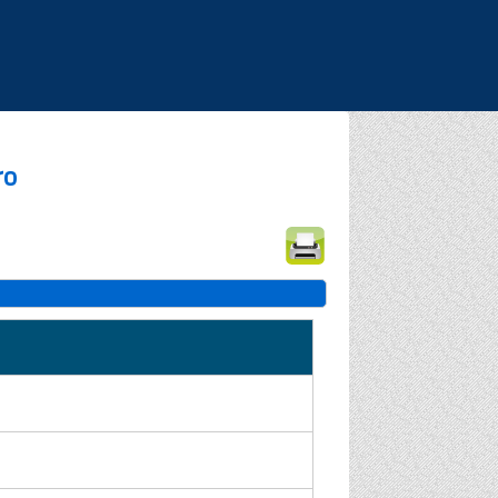
|
|
|
ro