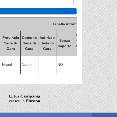
Tabella informativa d'indicizzazione 
Valore
Provincia
Comune
Indirizzo
Valore Import
Senza
Importo
Sede di
Sede di
Sede di
di
Importo
a base
Gara
Gara
Gara
aggiudicazion
asta
Napoli
Napoli
NO