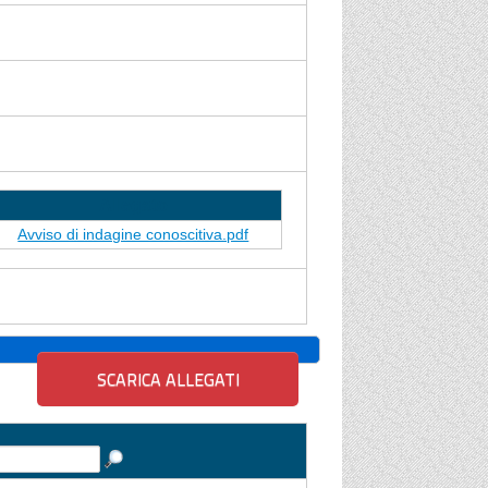
Allegato
Avviso di indagine conoscitiva.pdf