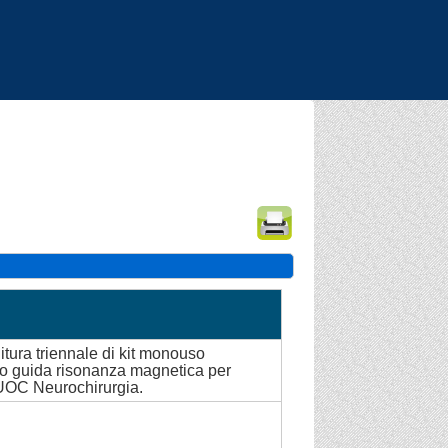
|
|
|
itura triennale di kit monouso
to guida risonanza magnetica per
 UOC Neurochirurgia.