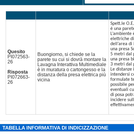
Protocollo
Quesito
Risposta
Spett.le O.E
è una paret
L’ambiente 
elettriche d
dell’area di 
una presa Sc
Quesito
Buongiorno, si chiede se la
5 metri dal 
PI072563-
parete su cui si dovrà montare la
una presa bi
26
Lavagna Interattiva Multimediale
3 metri dal 
è in muratura o cartongesso e la
Le distanze 
Risposta
distanza della presa elettrica più
intendersi c
PI072663-
vicina
formulate t
26
possibile pe
eventuali cu
di posa po
incidere sul
effettivame
TABELLA INFORMATIVA DI INDICIZZAZIONE