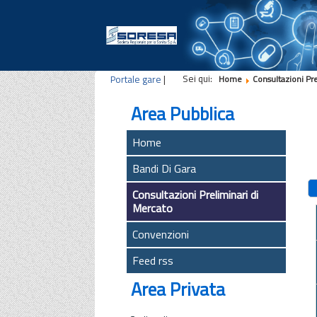
Sei qui:
Portale gare
|
Home
Consultazioni Pr
Area Pubblica
Home
Bandi Di Gara
Consultazioni Preliminari di
Mercato
Convenzioni
Feed rss
Area Privata