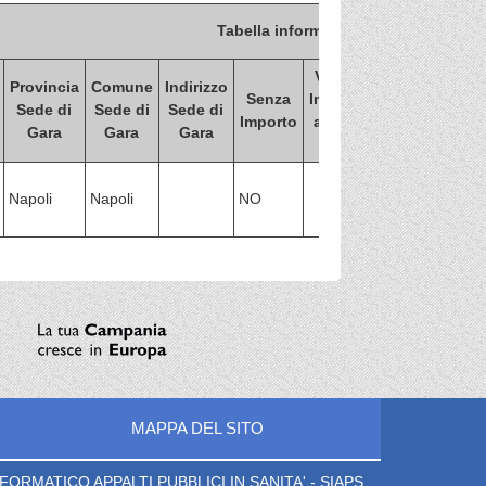
Tabella informativa d'indicizzazione 
Valore
Provincia
Comune
Indirizzo
Valore Import
Senza
Importo
Sede di
Sede di
Sede di
di
Importo
a base
Gara
Gara
Gara
aggiudicazion
asta
Napoli
Napoli
NO
MAPPA DEL SITO
ORMATICO APPALTI PUBBLICI IN SANITA' - SIAPS