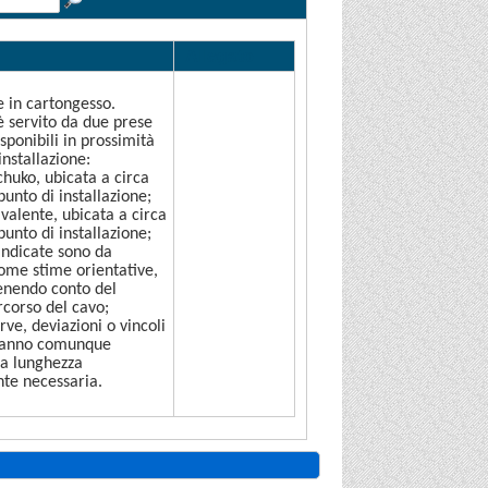
Allegato
.
e in cartongesso.
è servito da due prese
isponibili in prossimità
installazione:
huko, ubicata a circa
punto di installazione;
valente, ubicata a circa
punto di installazione;
indicate sono da
ome stime orientative,
enendo conto del
rcorso del cavo;
rve, deviazioni o vincoli
tranno comunque
la lunghezza
nte necessaria.