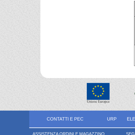
CONTATTI E PEC
URP
ELE
ASSISTENZA ORDINI E MAGAZZINO
SEG