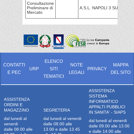
AZI
Consultazione
SER
Preliminare di
A.S.L. NAPOLI 3 SUD
SAN
Mercato
NAZ
ELENCO
CONTATTI
NOTE
MAPPA
URP
SITI
PRIVACY
E PEC
LEGALI
DEL SITO
TEMATICI
ASSISTENZA
SISTEMA
ASSISTENZA
INFORMATICO
ORDINI E
APPALTI PUBBLICI
MAGAZZINO
SEGRETERIA
IN SANITA' - SIAPS
dal lunedi al
dal lunedi al venerdi
dal lunedi al venerdi
venerdi
dalle 08.00 alle
dalle 09.00 alle 13.00
dalle 08.00 alle
13.00 e dalle 13.45
e dalle 14.00 alle