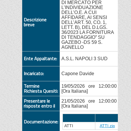
DI MERCATO PER
L’INDIVIDUAZIONE
DELL’O.E. A CUI
AFFIDARE, AI SENSI
Descrizione
DELL’ART. 50, CO. 1,
breve
LETT. B), DEL D.LGS.
36/2023 LA FORNITURA
DI TENDAGGIO” SU
GAZEBO -DS 59 S.
AGNELLO
Ente Appaltante:
A.S.L. NAPOLI 3 SUD
Incaricato:
Capone Davide
Termine
19/05/2026 ore 12:00:00
Richiesta Quesiti:
[Ora Italiana]
Presentare le
21/05/2026 ore 12:00:00
risposte entro il
[Ora Italiana]
Descrizione
Allegato
Documentazione:
ATTI
ATTI.zip