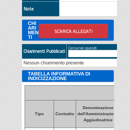
Note
CHI
ARI
MEN
TI
Cerca nei quesiti
Chiarimenti Pubblicati
Nessun chiarimento presente
TABELLA INFORMATIVA DI
INDICIZZAZIONE
Denominazione
Tipo
Contratto
dell'Amministrazione
Amm
Aggiudicatrice