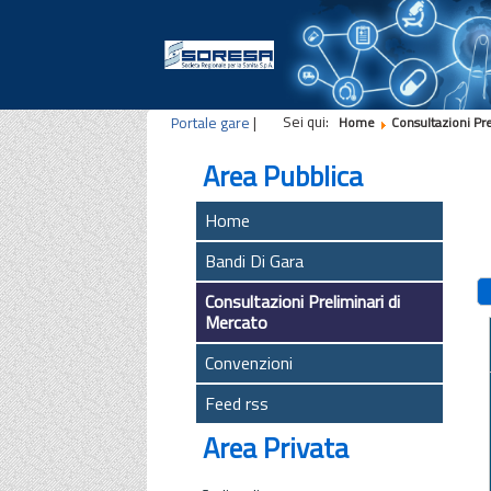
Sei qui:
Portale gare
|
Home
Consultazioni Pr
Area Pubblica
Home
Bandi Di Gara
Consultazioni Preliminari di
Mercato
Convenzioni
Feed rss
Area Privata