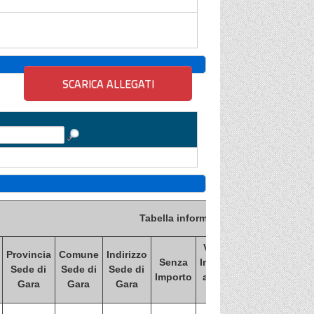
Tabella informativa d'indicizzazione p
Valore
Provincia
Comune
Indirizzo
Valore Import
Senza
Importo
Sede di
Sede di
Sede di
di
Importo
a base
Gara
Gara
Gara
aggiudicazion
asta