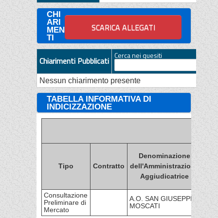
CHI
ARI
MEN
TI
Cerca nei quesiti
Chiarimenti Pubblicati
Nessun chiarimento presente
TABELLA INFORMATIVA DI
INDICIZZAZIONE
Denominazione
Tipo
Contratto
dell'Amministrazione
Amm
Aggiudicatrice
Consultazione
A.O. SAN GIUSEPPE
Preliminare di
MOSCATI
Mercato