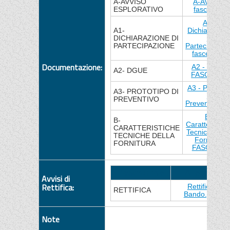
A-AVVISO
A-AVVISO
ESPLORATIVO
fasce .pdf
A1 -
A1-
Dichiarazion
DICHIARAZIONE DI
di
PARTECIPAZIONE
Partecipazio
fasce.docx
Documentazione:
A2 - DGUE
A2- DGUE
FASCE.doc
A3 - Prototip
A3- PROTOTIPO DI
di
PREVENTIVO
Preventivo.xl
B -
B-
Caratteristic
CARATTERISTICHE
Tecniche dell
TECNICHE DELLA
Fornitura
FORNITURA
FASCE.pdf
Descrizione
Allegato
Avvisi di
Rettifica:
Rettifica
RETTIFICA
Bando.pdf
Note