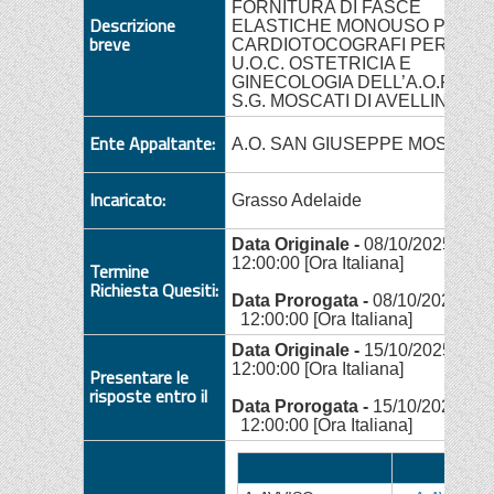
FORNITURA DI FASCE
Descrizione
ELASTICHE MONOUSO PER
breve
CARDIOTOCOGRAFI PER LA
U.O.C. OSTETRICIA E
GINECOLOGIA DELL’A.O.R.N.
S.G. MOSCATI DI AVELLINO
Ente Appaltante:
A.O. SAN GIUSEPPE MOSCATI
Incaricato:
Grasso Adelaide
Data Originale -
08/10/2025 or
12:00:00 [Ora Italiana]
Termine
Richiesta Quesiti:
Data Prorogata -
08/10/2025 or
12:00:00 [Ora Italiana]
Data Originale -
15/10/2025 or
12:00:00 [Ora Italiana]
Presentare le
risposte entro il
Data Prorogata -
15/10/2025 or
12:00:00 [Ora Italiana]
Descrizione
Allegato