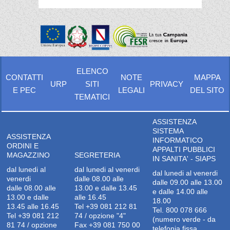
ELENCO
CONTATTI
NOTE
MAPPA
URP
SITI
PRIVACY
E PEC
LEGALI
DEL SITO
TEMATICI
ASSISTENZA
SISTEMA
ASSISTENZA
INFORMATICO
ORDINI E
APPALTI PUBBLICI
MAGAZZINO
SEGRETERIA
IN SANITA' - SIAPS
dal lunedi al
dal lunedi al venerdi
dal lunedi al venerdi
venerdi
dalle 08.00 alle
dalle 09.00 alle 13.00
dalle 08.00 alle
13.00 e dalle 13.45
e dalle 14.00 alle
13.00 e dalle
alle 16.45
18.00
13.45 alle 16.45
Tel +39 081 212 81
Tel. 800 078 666
Tel +39 081 212
74 / opzione "4"
(numero verde - da
81 74 / opzione
Fax +39 081 750 00
telefonia fissa