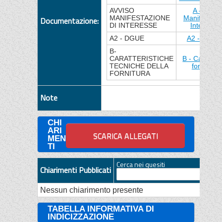
AVVISO
A -Avviso
MANIFESTAZIONE
Manifestazi
Documentazione:
DI INTERESSE
Interesse.
A2 - DGUE
A2 - DGUE
B-
CARATTERISTICHE
B - Caratteri
TECNICHE DELLA
fornitura.
FORNITURA
Note
CHI
ARI
MEN
TI
Cerca nei quesiti
Chiarimenti Pubblicati
Nessun chiarimento presente
TABELLA INFORMATIVA DI
INDICIZZAZIONE