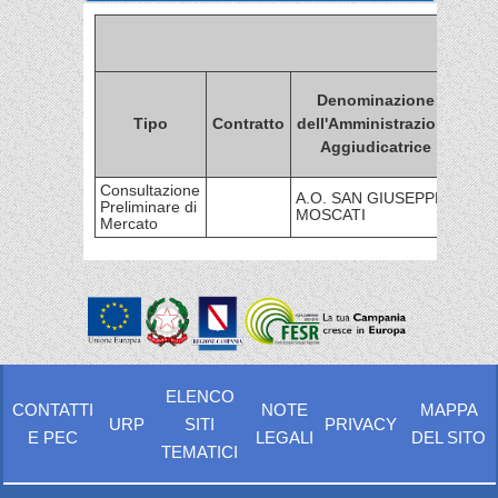
Denominazione
Tipo
Contratto
dell'Amministrazione
Amm
Aggiudicatrice
Consultazione
A.O. SAN GIUSEPPE
Preliminare di
MOSCATI
Mercato
ELENCO
CONTATTI
NOTE
MAPPA
URP
SITI
PRIVACY
E PEC
LEGALI
DEL SITO
TEMATICI