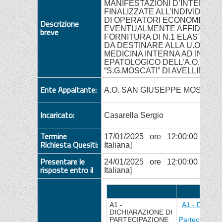
MANIFESTAZIONI D’INTERESS
FINALIZZATE ALL’INDIVIDUAZ
DI OPERATORI ECONOMICI CU
Descrizione
EVENTUALMENTE AFFIDARE, 
breve
FORNITURA DI N.1 ELASTOM
DA DESTINARE ALLA U.O.C.
MEDICINA INTERNA AD INDIRI
EPATOLOGICO DELL’A.O.R.N.
“S.G.MOSCATI” DI AVELLINO
Ente Appaltante:
A.O. SAN GIUSEPPE MOSCATI
Incaricato:
Casarella Sergio
Termine
17/01/2025 ore 12:00:00 [Ora
Richiesta Quesiti:
Italiana]
Presentare le
24/01/2025 ore 12:00:00 [Ora
risposte entro il
Italiana]
Descrizione
Allega
A1 -
A1 - Dichiar
DICHIARAZIONE DI
di
PARTECIPAZIONE
Partecipazio