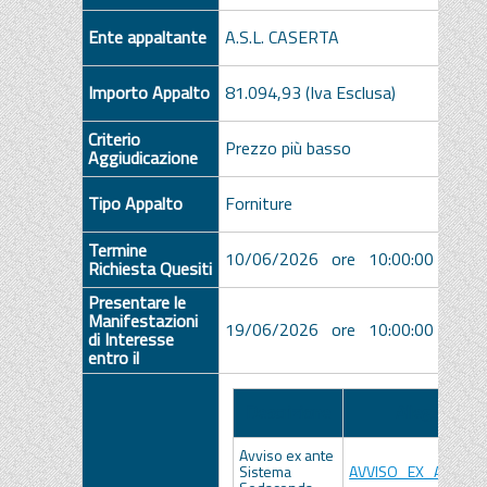
Ente appaltante
A.S.L. CASERTA
Importo Appalto
81.094,93 (Iva Esclusa)
Criterio
Prezzo più basso
Aggiudicazione
Tipo Appalto
Forniture
Termine
10/06/2026 ore 10:00:00 [Ora Ita
Richiesta Quesiti
Presentare le
Manifestazioni
19/06/2026 ore 10:00:00 [Ora Ita
di Interesse
entro il
Descrizione
Allegato
Avviso ex ante
Sistema
AVVISO_EX_ART.76.