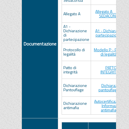
Sedaconda
Allegato A_ SISTEM
Allegato A
SEDACONDA.pdf
A1 -
Dichiarazione
A1 - Dichiarazione 
di
partecipazione.doc
partecipazione
Documentazione
Protocollo di
Modello P - Protocol
legalità
di legalità.docx
Patto di
PATTO DI
integrità
INTEGRITA'.PDF
Dichiarazione
Dichiarazione
Pantouflage
pantouflage.docx
Autocertificazione p
Dichiarazione
Informazione
antimafia
antimafia.docx
Pubblicato
Data
N