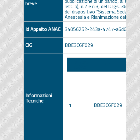
pubblicazione di un bando, ai sensi 
breve
lett. b), n.2 e n.3, del D.lgs. 36/2023
del dispositivo “Sistema SedaConDa
Anestesia e Rianimazione dei PP.OO.
Id Appalto ANAC
34056252-243a-4747-a6d6-5c2e
CIG
BBE3C6F029
Numero
Descr
CIG
Lotto
Lo
Informazioni
Tecniche
Siste
1
BBE3C6F029
Sedac