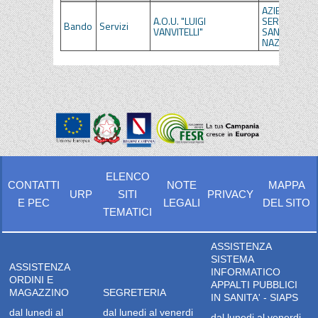
AZIENDE DEL
A.O.U. "LUIGI
SERVIZIO
Bando
Servizi
VANVITELLI"
SANITARIO
NAZIONALE
ELENCO
CONTATTI
NOTE
MAPPA
URP
SITI
PRIVACY
E PEC
LEGALI
DEL SITO
TEMATICI
ASSISTENZA
SISTEMA
ASSISTENZA
INFORMATICO
ORDINI E
APPALTI PUBBLICI
MAGAZZINO
SEGRETERIA
IN SANITA' - SIAPS
dal lunedi al
dal lunedi al venerdi
dal lunedi al venerdi