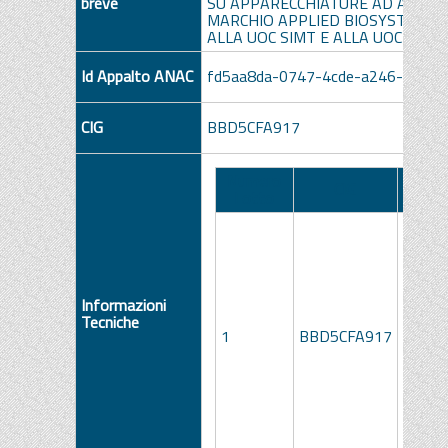
breve
SU APPARECCHIATURE AD ALTA T
MARCHIO APPLIED BIOSYSTEMS I
ALLA UOC SIMT E ALLA UOC GENE
Id Appalto ANAC
fd5aa8da-0747-4cde-a246-2330
CIG
BBD5CFA917
Numero
Des
CIG
Lotto
Informazioni
ASSIS
Tecniche
TECNI
1
BBD5CFA917
MANU
FULL 