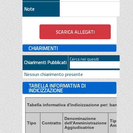
Note
CHIARIMENTI
Cerca nei quesiti
Chiarimenti Pubblicati
Nessun chiarimento presente
TABELLA INFORMATIVA DI
INDICIZZAZIONE
Tabella informativa d'indicizzazione per: bandi, esiti
Denominazione
Tipo di
Tipo
Contratto
dell'Amministrazione
Amministra
Aggiudicatrice