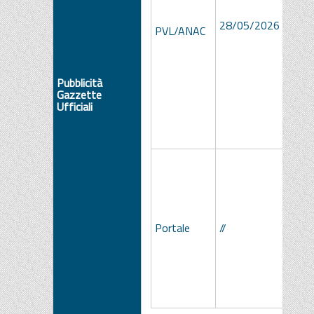
ce88
28/05/2026
ac8f
PVL/ANAC
b8d5
2fcd
Pubblicità
Gazzette
Ufficiali
Portale
//