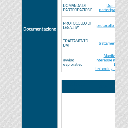
DOMANDA DI
Domanda di
PARTECIPAZIONE
partecipazione .
PROTOCOLLO DI
protocollo di legali
LEGALITA'
Documentazione
TRATTAMENTO
trattamento dati
DATI
Manifestazio
avviso
interesse manute
esplorativo
Life
technologies_REV
Pubblicato
Data
N
su