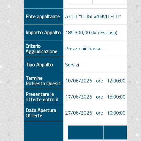
Ente appaltante
A.O.U. "LUIGI VANVITELLI"
Importo Appalto
189.300,00 (Iva Esclusa)
Criterio
Prezzo più basso
Aggiudicazione
Tipo Appalto
Servizi
Termine
10/06/2026 ore 12:00:00 [Ora Ita
Richiesta Quesiti
Presentare le
17/06/2026 ore 15:00:00 [Ora Ita
offerte entro il
Data Apertura
27/06/2026 ore 10:00:00 [Ora Ita
Offerte
Descrizione
Allegato