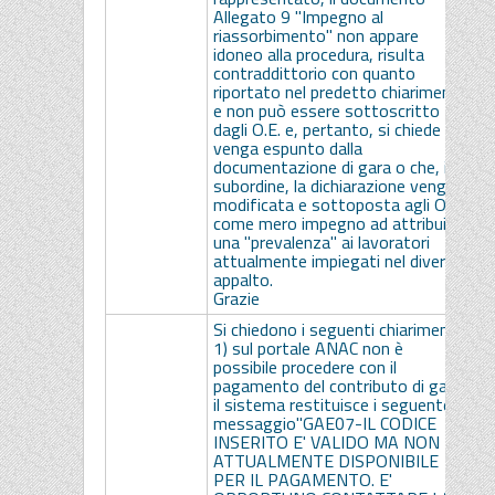
Allegato 9 "Impegno al
o
riassorbimento" non appare
p
idoneo alla procedura, risulta
contraddittorio con quanto
riportato nel predetto chiarimento
e non può essere sottoscritto
dagli O.E. e, pertanto, si chiede che
venga espunto dalla
documentazione di gara o che, in
subordine, la dichiarazione venga
modificata e sottoposta agli O.E.
come mero impegno ad attribuire
una "prevalenza" ai lavoratori
attualmente impiegati nel diverso
appalto.
Grazie
Si chiedono i seguenti chiarimenti:
1) sul portale ANAC non è
possibile procedere con il
1
pagamento del contributo di gara,
e
il sistema restituisce i seguente
a
messaggio"GAE07-IL CODICE
p
INSERITO E' VALIDO MA NON E'
g
ATTUALMENTE DISPONIBILE
a
PER IL PAGAMENTO. E'
c