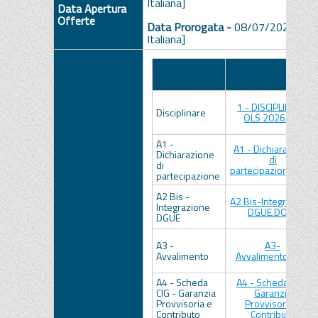
Italiana]
Data Apertura
Offerte
Data Prorogata -
08/07/2026 ore
Italiana]
Descrizione
Allegato
1 - DISCIPLINARE
Disciplinare
OLS 2026.pdf
A1 -
A1 - Dichiarazione
Dichiarazione
di
di
partecipazione.docx
partecipazione
A2 Bis -
A2 Bis-Integrazione
Integrazione
DGUE.DOCX
DGUE
A3 -
A3-
Avvalimento
Avvalimento.docx
A4 - Scheda
A4 - Scheda Cig -
CIG - Garanzia
Garanzia
Provvisoria e
Provvisoria e
Contributo
Contributo