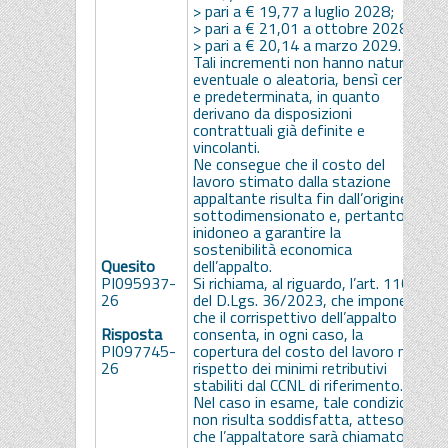
> pari a € 19,77 a luglio 2028;
> pari a € 21,01 a ottobre 2028;
> pari a € 20,14 a marzo 2029.
Tali incrementi non hanno natura
eventuale o aleatoria, bensì certa
e predeterminata, in quanto
derivano da disposizioni
contrattuali già definite e
vincolanti.
Ne consegue che il costo del
lavoro stimato dalla stazione
appaltante risulta fin dall’origine
sottodimensionato e, pertanto,
inidoneo a garantire la
sostenibilità economica
Quesito
dell’appalto.
1
PI095937-
Si richiama, al riguardo, l’art. 110
r
26
del D.Lgs. 36/2023, che impone
p
che il corrispettivo dell’appalto
2
Risposta
consenta, in ogni caso, la
a
PI097745-
copertura del costo del lavoro nel
P
26
rispetto dei minimi retributivi
stabiliti dal CCNL di riferimento.
Nel caso in esame, tale condizione
non risulta soddisfatta, atteso
che l’appaltatore sarà chiamato,