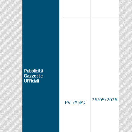
Pubblicità
Gazzette
Ufficiali
14f1
26/05/2026
15b6
PVL/ANAC
8f64
9b1b