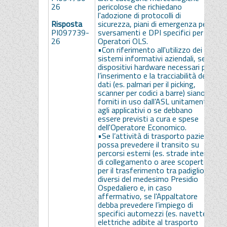
26
pericolose che richiedano
p
l'adozione di protocolli di
d
Risposta
sicurezza, piani di emergenza per
-
PI097739-
sversamenti e DPI specifici per gli
L
26
Operatori OLS.
s
•Con riferimento all'utilizzo dei
n
sistemi informativi aziendali, se i
a
dispositivi hardware necessari per
L
l’inserimento e la tracciabilità dei
a
dati (es. palmari per il picking,
d
scanner per codici a barre) siano
c
forniti in uso dall’ASL unitamente
o
agli applicativi o se debbano
c
essere previsti a cura e spese
i
dell'Operatore Economico.
-
•Se l’attività di trasporto pazienti
t
possa prevedere il transito su
i
percorsi esterni (es. strade interne
e
di collegamento o aree scoperte)
a
per il trasferimento tra padiglioni
o
diversi del medesimo Presidio
e
Ospedaliero e, in caso
o
affermativo, se l'Appaltatore
o
debba prevedere l’impiego di
r
specifici automezzi (es. navette
d
elettriche adibite al trasporto
r