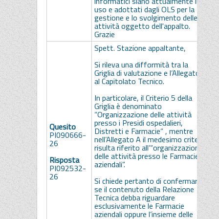
informatici siano attualmente in
s
uso e adottati dagli OLS per la
gestione e lo svolgimento delle
attività oggetto dell'appalto.
Grazie
Spett. Stazione appaltante,
Si rileva una difformità tra la
Griglia di valutazione e l’Allegato A
al Capitolato Tecnico.
L
In particolare, il Criterio 5 della
r
Griglia è denominato
a
“Organizzazione delle attività
d
presso i Presidi ospedalieri,
i
Quesito
Distretti e Farmacie” , mentre
p
PI090666-
nell’Allegato A il medesimo criterio
f
26
risulta riferito all’“organizzazione
d
delle attività presso le Farmacie
s
Risposta
aziendali”.
c
PI092532-
n
26
Si chiede pertanto di confermare
F
se il contenuto della Relazione
r
Tecnica debba riguardare
a
esclusivamente le Farmacie
c
aziendali oppure l’insieme delle
d