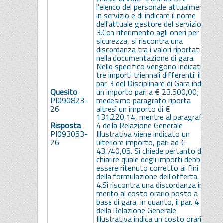
s
l'elenco del personale attualmente
L
in servizio e di indicare il nome
a
dell'attuale gestore del servizio.
G
3.Con riferimento agli oneri per la
v
sicurezza, si riscontra una
s
discordanza tra i valori riportati
(
nella documentazione di gara.
d
Nello specifico vengono indicati
v
tre importi triennali differenti: il
1
par. 3 del Disciplinare di Gara indica
2
Quesito
un importo pari a € 23.500,00; il
d
PI090823-
medesimo paragrafo riporta
D
26
altresì un importo di €
s
131.220,14, mentre al paragrafo
n
Risposta
4 della Relazione Generale
4
PI093053-
Illustrativa viene indicato un
g
26
ulteriore importo, pari ad €
R
43.740,05. Si chiede pertanto di
n
chiarire quale degli importi debba
t
essere ritenuto corretto ai fini
p
della formulazione dell'offerta.
c
4.Si riscontra una discordanza in
s
merito al costo orario posto a
€
base di gara, in quanto, il par. 4
5
della Relazione Generale
c
Illustrativa indica un costo orario
s