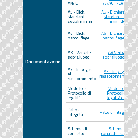
ANAC
ANAC_REV2.xlsx
A5 - Dich.
A5 - Dichiarazione
standard
standard sociali
sociali minimi
minimi.docx
A6 - Dich.
A6 - Dichiarazione
pantouflage
pantouflage.docx
A8 - Verbale
A8 Verbale
sopralluogo
sopralluogo.docx
Documentazione
A9 - Impegno
A9 - Impegno al
al
riassorbimento.docx
riassorbimento
Modello P -
Modello P -
Protocollo di
Protocollo di
legalità
legalità.docx
Patto di
Patto di integrità.pdf
integrità
Schema di
Schema di
contratto
contratto_OLS.doc