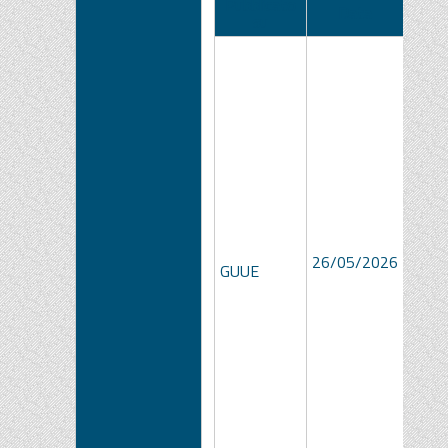
Pubblicato
Data
N
su
26/05/2026
GUUE
3555