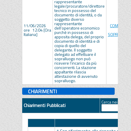
rappresentante
legale/procuratore/direttore
tecnico in possesso del
documento di identità, o da
soggetto diverso
rappresentante
11/06/2026
COMUNICAZ
dell’operatore economico
ore 12:04 [Ora
DATA
purché in possesso di
Italiana]
SOPRALLUOG
apposita delega, del proprio
documento di identità e di
copia di quello del
delegante. Il soggetto
delegato ad effettuare il
sopralluogo non può
ricevere l’incarico da più
concorrenti. La stazione
appaltante rilascia
attestazione di avvenuto
sopralluogo.
CHIARIMENTI
Cerca nei quesiti
Chiarimenti Pubblicati
Protocollo
Quesito