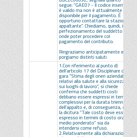
segue: "GAE07 - Il codice inserito
è valido ma non è attualmente
disponibile per il pagamento. È
opportuno contattare la stazione
appaltante". Chiediamo, quindi, il
perfezionamento del suddetto CIG
onde poter procedere col
pagamento del contributo.
Ringraziamo anticipatamente e
porgiamo distinti saluti
1.Con riferimento al punto d)
dell’articolo 17 del Disciplinare di
gara "Stima degli oneri aziendali
relativi alla salute e alla sicurezza
sui luoghi di lavoro", si chiede
conferma che suddetti costi
debbano essere espressi in termini
complessivi per la durata triennale
dell’appalto e, di conseguenza, che
la dicitura "Tale costo deve essere
espresso in termini di costo orario
medio ponderato" sia da
intendersi come refuso.
2.Relativamente alla dichiarazione