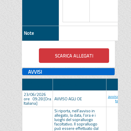
Note
AVVISI
Data
Descrizione
Allegato
Pubblicazione
23/06/2026
avviso diffe
ore 09:28 [Ora
AVVISO AGLI OE
termini.p
Italiana]
Si riporta, nell'avviso in
allegato, la data, l'ora e i
luoghi del sopralluogo
facoltativo. Il sopralluogo
può essere effettuato dal