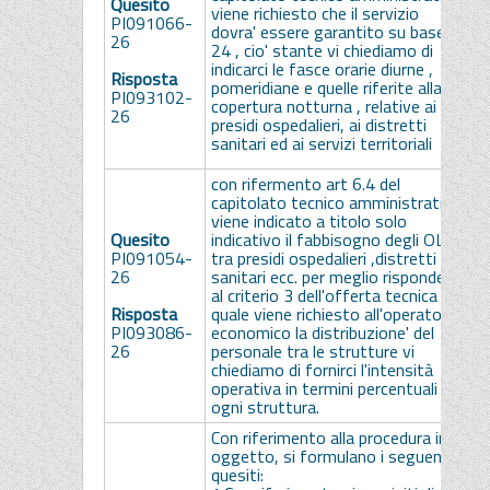
Quesito
C
viene richiesto che il servizio
PI091066-
s
dovra' essere garantito su base h
26
d
24 , cio' stante vi chiediamo di
d
indicarci le fasce orarie diurne ,
Risposta
p
pomeridiane e quelle riferite alla
PI093102-
c
copertura notturna , relative ai
26
o
presidi ospedalieri, ai distretti
a
sanitari ed ai servizi territoriali
d
con rifermento art 6.4 del
I
capitolato tecnico amministrativo
d
viene indicato a titolo solo
c
Quesito
indicativo il fabbisogno degli OLS
r
PI091054-
tra presidi ospedalieri ,distretti
a
26
sanitari ecc. per meglio rispondere
o
al criterio 3 dell'offerta tecnica nel
d
Risposta
quale viene richiesto all'operatore
d
PI093086-
economico la distribuzione' del
s
26
personale tra le strutture vi
q
chiediamo di fornirci l'intensità
e
operativa in termini percentuali per
o
ogni struttura.
e
Con riferimento alla procedura in
oggetto, si formulano i seguenti
quesiti: