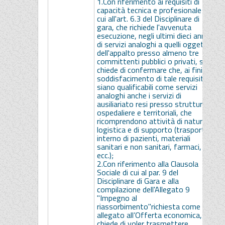
1.Con riferimento ai requisiti di
1
capacità tecnica e profesionale di
r
cui all'art. 6.3 del Disciplinare di
p
gara, che richiede l'avvenuta
D
esecuzione, negli ultimi dieci anni,
c
di servizi analoghi a quelli oggetto
c
dell'appalto presso almeno tre
l
committenti pubblici o privati, si
s
chiede di confermare che, ai fini del
s
soddisfacimento di tale requisito,
t
siano qualificabili come servizi
n
analoghi anche i servizi di
a
ausiliariato resi presso strutture
q
ospedaliere e territoriali, che
n
ricomprendono attività di natura
i
logistica e di supporto (trasporto
s
interno di pazienti, materiali
d
sanitari e non sanitari, farmaci,
l
ecc.);
te
2.Con riferimento alla Clausola
2
Sociale di cui al par. 9 del
r
Disciplinare di Gara e alla
p
compilazione dell'Allegato 9
3
"Impegno al
s
riassorbimento"richiesta come
n
allegato all’Offerta economica, si
b
chiede di voler trasmettere