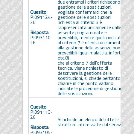
due entrambi i criteri richiedono la
m
gestione delle sostituzioni,
cr
Quesito
vogliate confermarci che la
p
PI091124-
gestione delle sostituzioni
g
26
richiesta al criterio 3 è
e
rappresentata unicamente dalle
i
Risposta
assente programmate e
a
PI093110-
prevedibili, mentre quella indicata
p
26
al criterio 7 è riferita unicamente
p
alla gestione delle assenze non
i
prevedibili (quali malattia, infortuni
n
etc.8)
a
che al criterio 7 dell'offerta
i
tecnica, viene richiesto di
d
descrivere la gestione delle
i
sostituzioni, si chiede pertanto di
7
chiarire in che punto vadano
indicate le procedure di gestione
delle sostituzioni.
L
Quesito
s
PI091113-
a
26
i
Si richiede un elenco di tutte le
g
strutture interessate dal servizio?
Risposta
O
PI093105-
d