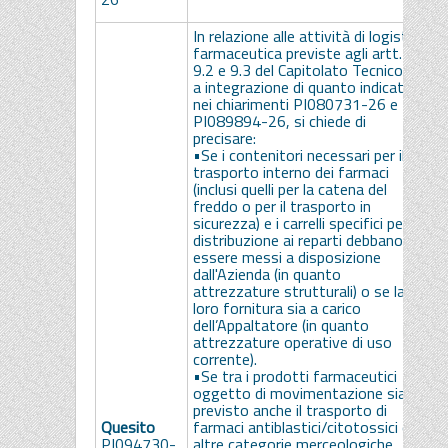
f
In relazione alle attività di logistica
farmaceutica previste agli artt.
-
9.2 e 9.3 del Capitolato Tecnico e
a
a integrazione di quanto indicato
a
nei chiarimenti PI080731-26 e
d
PI089894-26, si chiede di
p
precisare:
a
•Se i contenitori necessari per il
d
trasporto interno dei farmaci
i
(inclusi quelli per la catena del
d
freddo o per il trasporto in
l
sicurezza) e i carrelli specifici per la
a
distribuzione ai reparti debbano
e
essere messi a disposizione
g
dall'Azienda (in quanto
d
attrezzature strutturali) o se la
C
loro fornitura sia a carico
-
dell’Appaltatore (in quanto
Q
attrezzature operative di uso
m
corrente).
f
•Se tra i prodotti farmaceutici
a
oggetto di movimentazione sia
p
previsto anche il trasporto di
d
Quesito
farmaci antiblastici/citotossici o
r
PI094730-
altre categorie merceologiche
d