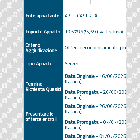
Ente appaltante
A.S.L. CASERTA
Importo Appalto
10.678.575,69 (Iva Esclusa)
Criterio
Offerta economicamente più vanta
Aggiudicazione
Tipo Appalto
Servizi
Data Originale -
16/06/2026 ore 1
Italiana]
Termine
Richiesta Quesiti
Data Prorogata -
26/06/2026 ore
Italiana]
Data Originale -
26/06/2026 ore 1
Italiana]
Presentare le
offerte entro il
Data Prorogata -
07/07/2026 ore
Italiana]
Data Originale -
01/07/2026 ore 1