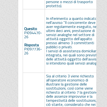
persone o mezzi di trasporto
c
protetto).
I
i
In riferimento a quanto indicato
c
nell'avviso "Il concorrente deve
e
aver regolarmente eseguito, negli
Quesito
c
ultimi dieci anni, prestazione di
PI094470-
o
servizi analoghe nel settore di
26
r
attività oggetto dell’appalto
c
presso almeno 3 committenti
Risposta
o
pubblici o privati.
PI097736-
v
I servizi di assistenza domiciliare
26
r
integrata, nei quali sono previste
d
delle attività oggetto dell'avviso,
g
si intendono quali servizi analoghi?
d
d
Sia al criterio 3 viene richiesto
all'operatore economico di
illustrare la gestione delle
S
sostituzioni, così come viene
d
richiesto al criterio 7 la gestione
p
delle assenze improvvise e la
g
tempestività delle sostituzioni,
p
ciò stante, considerato che nei
p