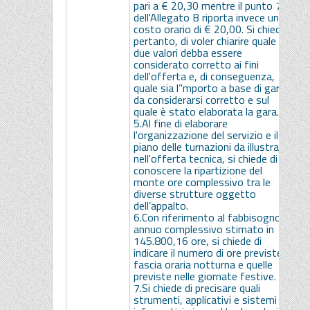
pari a € 20,30 mentre il punto 7
e
dell'Allegato B riporta invece un
d
costo orario di € 20,00. Si chiede,
E
pertanto, di voler chiarire quale dei
p
due valori debba essere
b
considerato corretto ai fini
de
dell'offerta e, di conseguenza,
i
quale sia l’'mporto a base di gara
6
da considerarsi corretto e sul
i
quale è stato elaborata la gara.
r
5.Al fine di elaborare
f
l'organizzazione del servizio e il
L
piano delle turnazioni da illustrare
n
nell'offerta tecnica, si chiede di
c
conoscere la ripartizione del
f
monte ore complessivo tra le
o
diverse strutture oggetto
E
dell’appalto.
m
6.Con riferimento al fabbisogno
7
annuo complessivo stimato in
o
145.800,16 ore, si chiede di
o
indicare il numero di ore previste in
e
fascia oraria notturna e quelle
i
previste nelle giornate festive.
d
7.Si chiede di precisare quali
e
strumenti, applicativi e sistemi
l