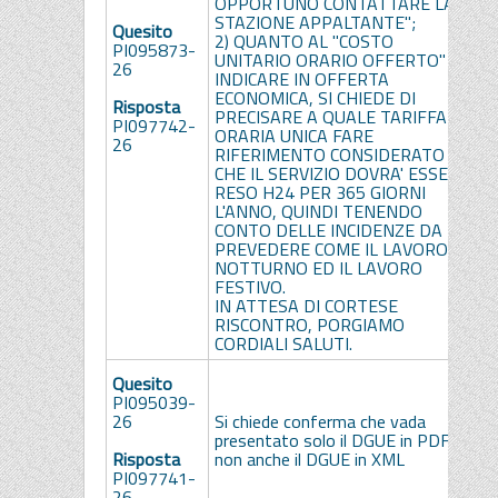
OPPORTUNO CONTATTARE LA
g
STAZIONE APPALTANTE";
Quesito
d
2) QUANTO AL "COSTO
PI095873-
d
UNITARIO ORARIO OFFERTO" DA
26
t
INDICARE IN OFFERTA
a
ECONOMICA, SI CHIEDE DI
Risposta
d
PRECISARE A QUALE TARIFFA
PI097742-
2
ORARIA UNICA FARE
26
i
RIFERIMENTO CONSIDERATO
d
CHE IL SERVIZIO DOVRA' ESSERE
a
RESO H24 PER 365 GIORNI
E
L'ANNO, QUINDI TENENDO
o
CONTO DELLE INCIDENZE DA
r
PREVEDERE COME IL LAVORO
d
NOTTURNO ED IL LAVORO
p
FESTIVO.
d
IN ATTESA DI CORTESE
RISCONTRO, PORGIAMO
CORDIALI SALUTI.
S
Quesito
p
PI095039-
d
26
Si chiede conferma che vada
e
presentato solo il DGUE in PDF e
f
Risposta
non anche il DGUE in XML
d
PI097741-
p
26