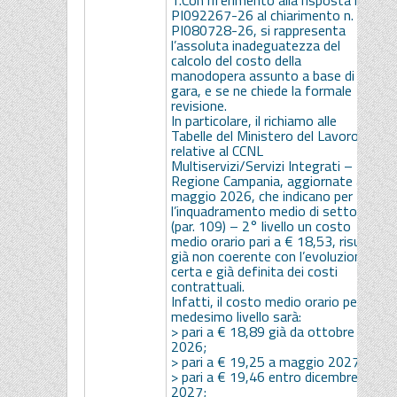
1.Con riferimento alla risposta n.
PI092267-26 al chiarimento n.
PI080728-26, si rappresenta
l’assoluta inadeguatezza del
calcolo del costo della
manodopera assunto a base di
gara, e se ne chiede la formale
revisione.
In particolare, il richiamo alle
Tabelle del Ministero del Lavoro
relative al CCNL
Multiservizi/Servizi Integrati –
Regione Campania, aggiornate a
maggio 2026, che indicano per
l’inquadramento medio di settore
(par. 109) – 2° livello un costo
medio orario pari a € 18,53, risulta
già non coerente con l’evoluzione
certa e già definita dei costi
contrattuali.
Infatti, il costo medio orario per il
medesimo livello sarà:
> pari a € 18,89 già da ottobre
2026;
> pari a € 19,25 a maggio 2027;
> pari a € 19,46 entro dicembre
2027;