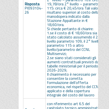
Risposta
19,78/ora 2° livello – parametro
p
PI093104-
115: circa € 20,45/ora Tali valori
26
risultano superiori al costo della
manodopera indicato dalla
Stazione Appaltante in €
18,60/ora.
Si chiede pertanto di chiarire:
1.se il costo di € 18,60/ora sia
stato calcolato assumendo il 2°
livello parametro 109, il 2° livello
parametro 115 o altro
livello/parametro del CCNL
Multiservizi;
2.se siano stati considerati gli
aumenti contrattuali previsti dalle
tabelle ministeriali per il periodo
2026-2029;
Il chiarimento è necessario per
consentire la corretta
formulazione dell’offerta
economica, nel rispetto del CCNL
applicato e della copertura
integrale del costo del lavoro
I
con riferimento art 6.5 del
s
capitolato tecnico amministrativo,