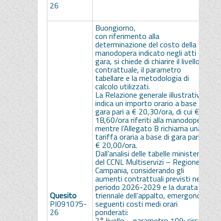
26
e
i
Buongiorno,
con riferimento alla
determinazione del costo della
manodopera indicato negli atti di
gara, si chiede di chiarire il livello
contrattuale, il parametro
tabellare e la metodologia di
calcolo utilizzati.
La Relazione generale illustrativa
indica un importo orario a base di
gara pari a € 20,30/ora, di cui €
18,60/ora riferiti alla manodopera,
mentre l’Allegato B richiama una
tariffa oraria a base di gara pari a
€ 20,00/ora.
Dall’analisi delle tabelle ministeriali
del CCNL Multiservizi – Regione
Campania, considerando gli
aumenti contrattuali previsti nel
periodo 2026-2029 e la durata
Quesito
triennale dell’appalto, emergono i
PI091075-
seguenti costi medi orari
26
ponderati:
S
2° livello – parametro 109: circa €
r