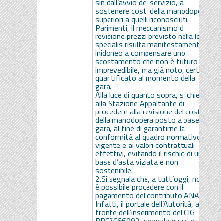
sin dall’avvio del servizio, a
sostenere costi della manodopera
superiori a quelli riconosciuti.
Parimenti, il meccanismo di
revisione prezzi previsto nella lex
specialis risulta manifestamente
inidoneo a compensare uno
scostamento che non è futuro o
imprevedibile, ma già noto, certo e
quantificato al momento della
gara.
Alla luce di quanto sopra, si chiede
alla Stazione Appaltante di
procedere alla revisione del costo
della manodopera posto a base di
gara, al fine di garantirne la
conformità al quadro normativo
vigente e ai valori contrattuali
effettivi, evitando il rischio di una
base d’asta viziata e non
sostenibile.
2.Si segnala che, a tutt’oggi, non
è possibile procedere con il
pagamento del contributo ANAC.
Infatti, il portale dell’Autorità, a
fronte dell’inserimento del CIG
BBC2C66092, segnala quanto