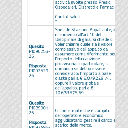
attività svolte presso Presidi
Ospedalieri, Distretti e Farmacie.
Cordiali saluti
“
Spett.le Stazione Appaltante, in
riferimento all'art.10 del
Disciplinare di gara, si chiede di
voler chiarire quale sia il valore
Quesito
complessivo dell'appalto da
PI090253-
assumere come riferimento per
26
S
l'importo della cauzione
r
provvisoria. In particolare, si
Risposta
p
domanda se debba essere
PI092529-
considerato: l'importo a base
26
d'asta pari a € 8.879.229,74;
oppure il valore globale
dell'appalto, pari a €
10.678.575,69.
S
Quesito
l
PI089901-
Ci confermate che è compito
r
26
dell'operatore economico
a
aggiudicatario gestire il carico e
d
Risposta
scarico della merce.
t
PI092496-