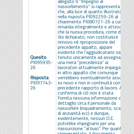
allegato 9 "Impegno al
1
riassorbimento" si rappresenta
p
che, alla luce di quanto illustrato
"
nella risposta PI092259-26 al
a
chiarimento PI080721-26 a cui si
l
rimanda integralmente e atteso
q
che la nuova procedura, come da
R
Voi dichiarato, non costituisce
d
rinnovo né riproposizione del
s
precedente appalto, appare
t
evidente che l’aggiudicatario sarà
2
Quesito
tenuto unicamente ad assegnare
r
PI095935-
una mera "precedenza" ai
c
26
lavoratori attualmente impiegati
A
in altro appalto che comunque
a
Risposta
verrebbero eventualmente assunti
i
PI097743-
ex novo e non in continuità con il
d
26
precedente rapporto di lavoro. A
p
conferma di ciò non è stata
d
fornita nessuna informazione di
L
dettaglio circa il personale da
p
riassorbire (inquadramento, scatti
e
di anzianità ecc) e dunque,
m
evidentemente, nessun O.E.
d
potrebbe impegnarsi per una
d
riassunzione "al buio". Per quanto
d
rappresentato, il documento
c