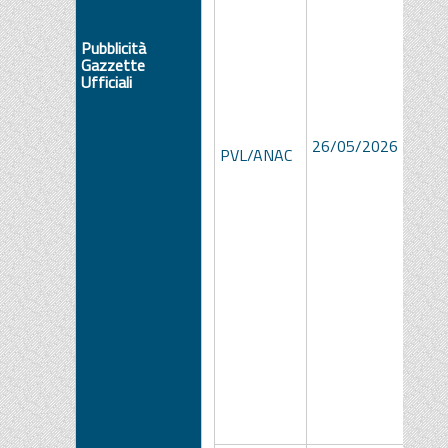
Pubblicità
Gazzette
Ufficiali
e5c2
26/05/2026
8a7d
PVL/ANAC
9df1
14d0