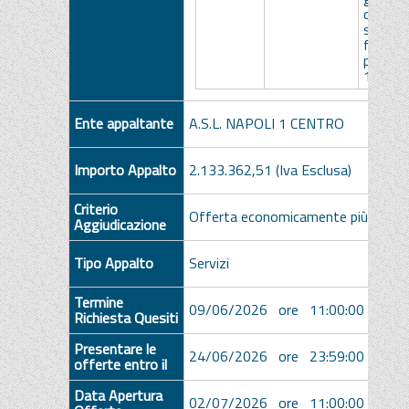
dati e d
spesa
farmac
per l’As
1 Cent
Ente appaltante
A.S.L. NAPOLI 1 CENTRO
Importo Appalto
2.133.362,51 (Iva Esclusa)
Criterio
Offerta economicamente più vanta
Aggiudicazione
Tipo Appalto
Servizi
Termine
09/06/2026 ore 11:00:00 [Ora Ita
Richiesta Quesiti
Presentare le
24/06/2026 ore 23:59:00 [Ora Ita
offerte entro il
Data Apertura
02/07/2026 ore 11:00:00 [Ora Ita