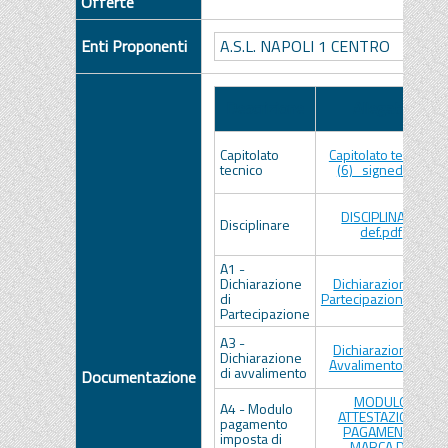
Offerte
Enti Proponenti
A.S.L. NAPOLI 1 CENTRO
Descrizione
Allegato
Capitolato
Capitolato tecnico
tecnico
(6)_signed.pdf
DISCIPLINARE
Disciplinare
def.pdf
A1 -
Dichiarazione
Dichiarazione di
di
Partecipazione.docx
Partecipazione
A3 -
Dichiarazione di
Dichiarazione
Avvalimento.docx
di avvalimento
Documentazione
MODULO
A4 - Modulo
ATTESTAZIONE
pagamento
PAGAMENTO
imposta di
MARCA DA