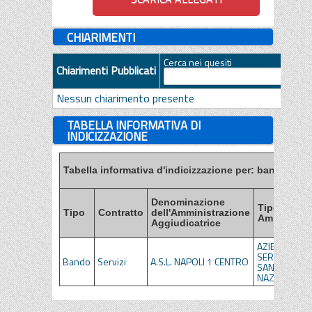
CHIARIMENTI
Cerca nei quesiti
Chiarimenti Pubblicati
Nessun chiarimento presente
TABELLA INFORMATIVA DI
INDICIZZAZIONE
Tabella informativa d'indicizzazione per: bandi, esiti
Denominazione
Tipo di
Tipo
Contratto
dell'Amministrazione
Amministra
Aggiudicatrice
AZIENDE DEL
SERVIZIO
Bando
Servizi
A.S.L. NAPOLI 1 CENTRO
SANITARIO
NAZIONALE