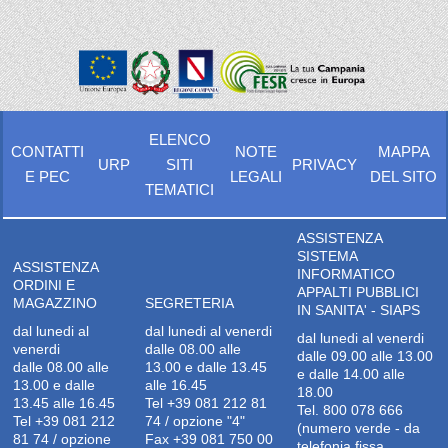
ELENCO
CONTATTI
NOTE
MAPPA
URP
SITI
PRIVACY
E PEC
LEGALI
DEL SITO
TEMATICI
ASSISTENZA
SISTEMA
ASSISTENZA
INFORMATICO
ORDINI E
APPALTI PUBBLICI
MAGAZZINO
SEGRETERIA
IN SANITA' - SIAPS
dal lunedi al
dal lunedi al venerdi
dal lunedi al venerdi
venerdi
dalle 08.00 alle
dalle 09.00 alle 13.00
dalle 08.00 alle
13.00 e dalle 13.45
e dalle 14.00 alle
13.00 e dalle
alle 16.45
18.00
13.45 alle 16.45
Tel +39 081 212 81
Tel. 800 078 666
Tel +39 081 212
74 / opzione "4"
(numero verde - da
81 74 / opzione
Fax +39 081 750 00
telefonia fissa