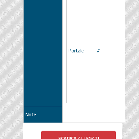
Portale
//
Note