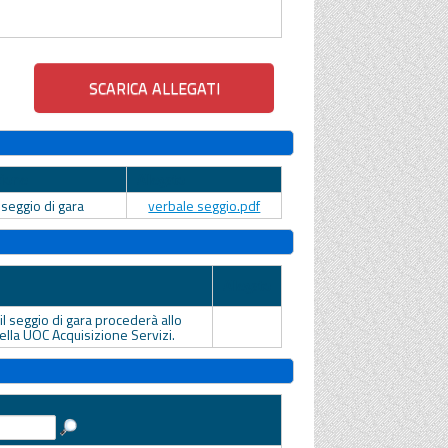
zione
Allegato
seggio di gara
verbale seggio.pdf
Allegato
il seggio di gara procederà allo
ella UOC Acquisizione Servizi.