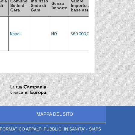
ncia
Comune
Indirizzo
Valore
Valore Importo
Senza
Da
di
Sede di
Sede di
Importo a
di
Importo
Pu
Gara
Gara
base asta
aggiudicazione
Napoli
NO
660.000,00
07
MAPPA DEL SITO
ORMATICO APPALTI PUBBLICI IN SANITA' - SIAPS