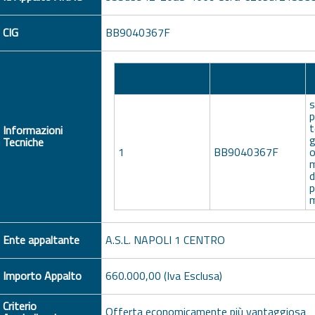
CIG
BB9040367F
Numero Lotto
CIG
s
p
t
Informazioni
g
Tecniche
1
BB9040367F
o
m
d
p
m
Ente appaltante
A.S.L. NAPOLI 1 CENTRO
Importo Appalto
660.000,00 (Iva Esclusa)
Criterio
Offerta economicamente più vantaggiosa