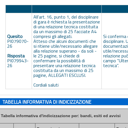
Protocollo
Quesito
Risposta
All'art. 16, punto 1, del disciplinare
di gara è richiesta la presentazione
di una relazione tecnica costituita
da un massimo di 25 facciate A4
Quesito
compresi gli allegati.
Si conferma 
PI079070-
Atteso che alcuni documenti che
disciplinare. 
26
si ritiene utile/necessario allegare
documentazio
alla relazione superano - da soli -
utile/necessa
Risposta
le 25 pagine, si chiede di
relazione può
PI079943-
confermare la possibilità di
campo "Ulte
26
presentare una relazione tecnica
tecnica".
costituita da un massimo di 25
pagine, ALLEGATI ESCLUSI.
Cordiali saluti
TABELLA INFORMATIVA DI INDICIZZAZIONE
Tabella informativa d'indicizzazione per: bandi, esiti ed avvisi