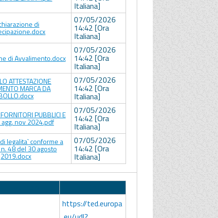
Italiana]
07/05/2026
chiarazione di
14:42 [Ora
ecipazione.docx
Italiana]
07/05/2026
14:42 [Ora
ne di Avvalimento.docx
Italiana]
07/05/2026
O ATTESTAZIONE
14:42 [Ora
MENTO MARCA DA
BOLLO.docx
Italiana]
07/05/2026
a FORNITORI PUBBLICI E
14:42 [Ora
 agg. nov 2024.pdf
Italiana]
07/05/2026
di legalita` conforme a
14:42 [Ora
 n. 48 del 30 agosto
2019.docx
Italiana]
Numero
Link
https://ted.europa
.eu/udl?