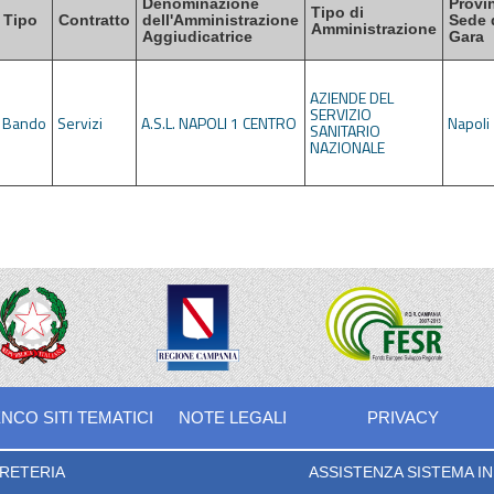
Denominazione
Provi
Tipo di
Tipo
Contratto
dell'Amministrazione
Sede 
Amministrazione
Aggiudicatrice
Gara
AZIENDE DEL
SERVIZIO
Bando
Servizi
A.S.L. NAPOLI 1 CENTRO
Napoli
SANITARIO
NAZIONALE
NCO SITI TEMATICI
NOTE LEGALI
PRIVACY
RETERIA
ASSISTENZA SISTEMA INF