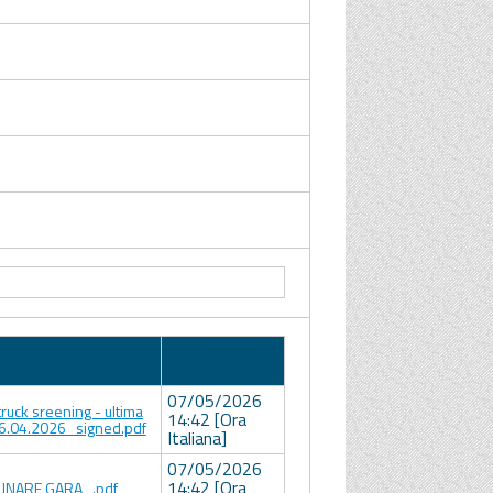
Data
Allegato
Pubblicazione
07/05/2026
truck sreening - ultima
14:42 [Ora
6.04.2026_signed.pdf
Italiana]
07/05/2026
14:42 [Ora
LINARE GARA_.pdf