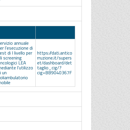
Descrizione
Link
Lotto
ervizio annuale
er l’esecuzione di
est di I livello per
https://dati.antico
li screening
rruzione.it/supers
ncologici LEA
et/dashboard/det
ediante l’utilizzo
taglio_cig/?
i un
cig=BB9040367F
oliambulatorio
obile