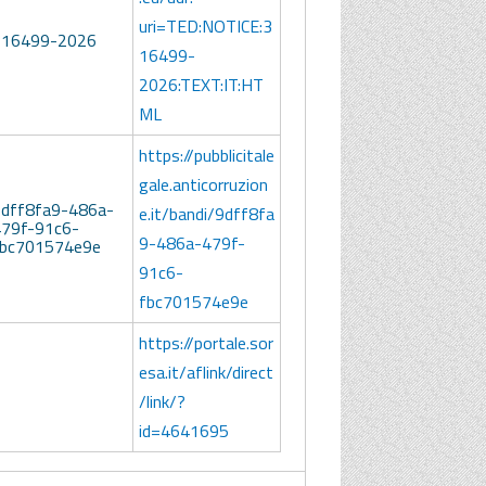
uri=TED:NOTICE:3
316499-2026
16499-
2026:TEXT:IT:HT
ML
https://pubblicitale
gale.anticorruzion
dff8fa9-486a-
e.it/bandi/9dff8fa
79f-91c6-
9-486a-479f-
fbc701574e9e
91c6-
fbc701574e9e
https://portale.sor
esa.it/aflink/direct
/link/?
id=4641695