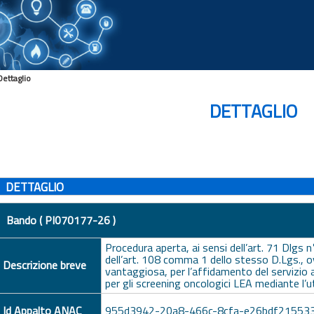
Dettaglio
DETTAGLIO
DETTAGLIO
Bando ( PI070177-26 )
Procedura aperta, ai sensi dell’art. 71 Dlgs
dell’art. 108 comma 1 dello stesso D.Lgs., 
Descrizione breve
vantaggiosa, per l’affidamento del servizio an
per gli screening oncologici LEA mediante l’u
Id Appalto ANAC
955d3942-20a8-466c-8cfa-e26bdf21553