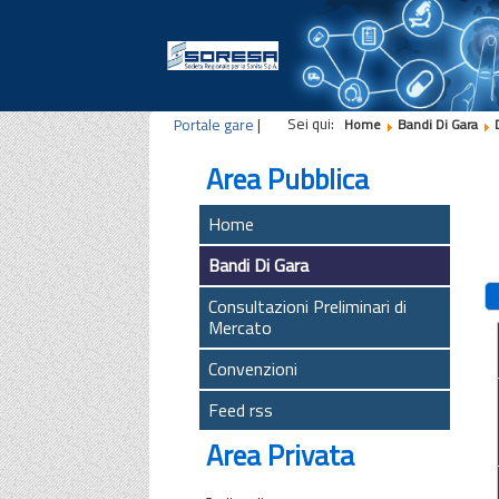
Sei qui:
Portale gare
|
Home
Bandi Di Gara
Area Pubblica
Home
Bandi Di Gara
Consultazioni Preliminari di
Mercato
Convenzioni
Feed rss
Area Privata