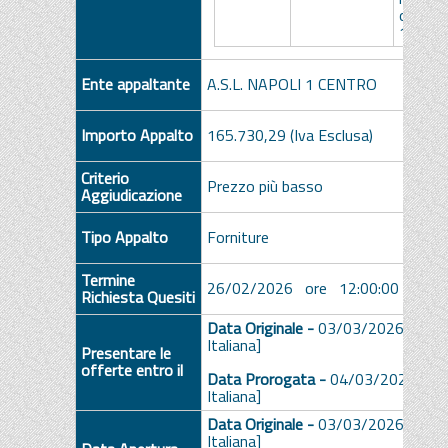
orale f
180cp
Ente appaltante
A.S.L. NAPOLI 1 CENTRO
Importo Appalto
165.730,29 (Iva Esclusa)
Criterio
Prezzo più basso
Aggiudicazione
Tipo Appalto
Forniture
Termine
26/02/2026 ore 12:00:00 [Ora Ita
Richiesta Quesiti
Data Originale -
03/03/2026 ore 1
Italiana]
Presentare le
offerte entro il
Data Prorogata -
04/03/2026 ore
Italiana]
Data Originale -
03/03/2026 ore 1
Italiana]