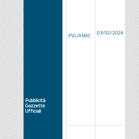
beb6
03/02/2026
aead
PVL/ANAC
906d
2a48
Pubblicità
Gazzette
Ufficiali