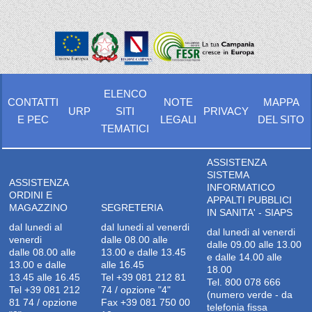
ELENCO
CONTATTI
NOTE
MAPPA
URP
SITI
PRIVACY
E PEC
LEGALI
DEL SITO
TEMATICI
ASSISTENZA
SISTEMA
ASSISTENZA
INFORMATICO
ORDINI E
APPALTI PUBBLICI
MAGAZZINO
SEGRETERIA
IN SANITA' - SIAPS
dal lunedi al
dal lunedi al venerdi
dal lunedi al venerdi
venerdi
dalle 08.00 alle
dalle 09.00 alle 13.00
dalle 08.00 alle
13.00 e dalle 13.45
e dalle 14.00 alle
13.00 e dalle
alle 16.45
18.00
13.45 alle 16.45
Tel +39 081 212 81
Tel. 800 078 666
Tel +39 081 212
74 / opzione "4"
(numero verde - da
81 74 / opzione
Fax +39 081 750 00
telefonia fissa