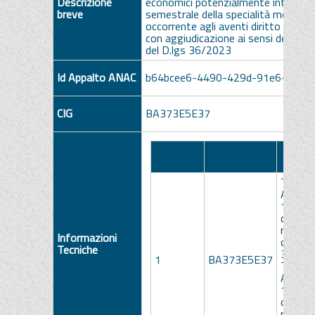
Descrizione
economici potenzialmente interessat
breve
semestrale della specialità medici
occorrente agli aventi diritto dell’As
con aggiudicazione ai sensi dell’ar
del D.lgs 36/2023
Id Appalto ANAC
b64bcee6-4490-429d-91e6-a2a3
CIG
BA373E5E37
Numero
Descri
CIG
Lotto
Lot
Tavne
Avacop
10 mg
capsul
rigide 
Informazioni
orale f
Tecniche
30cps 
1
BA373E5E37
Tavne
Avacop
10 mg
capsul
rigide 