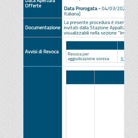
Data Apertura
Offerte
Data Prorogata -
04/03/2026 ore
Italiana]
La presente procedura è riservata ai
Documentazione
invitati dalla Stazione Appaltante. Gl
visualizzabili nella sezione "Inviti", se
Descrizione
A
Avvisi di Revoca
Revoca per
Del
aggiudicazione soresa
617_202
Pubblicato
Data
N
su