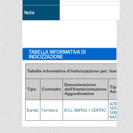
Note
TABELLA INFORMATIVA DI
INDICIZZAZIONE
Tabella informativa d'indicizzazione per: bandi, esiti
Denominazione
Tipo di
Tipo
Contratto
dell'Amministrazione
Amministra
Aggiudicatrice
AZIENDE DEL
SERVIZIO
Bando
Forniture
A.S.L. NAPOLI 1 CENTRO
SANITARIO
NAZIONALE