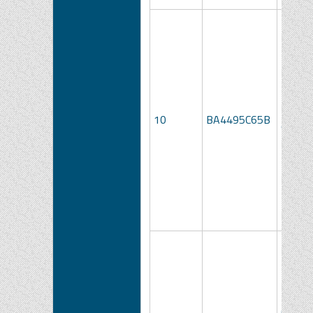
Kit pe
10
BA4495C65B
cerebr
Cannul