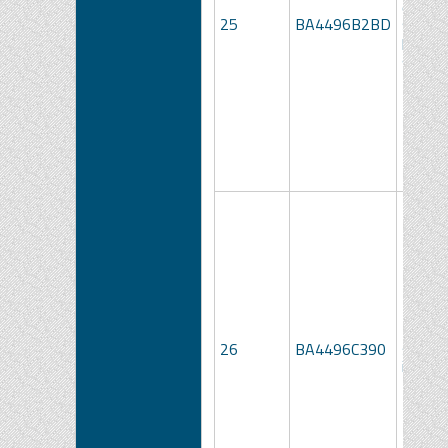
confez
25
BA4496B2BD
sterile
per
appare
Mindra
Drenag
26
BA4496C390
steril
in sili