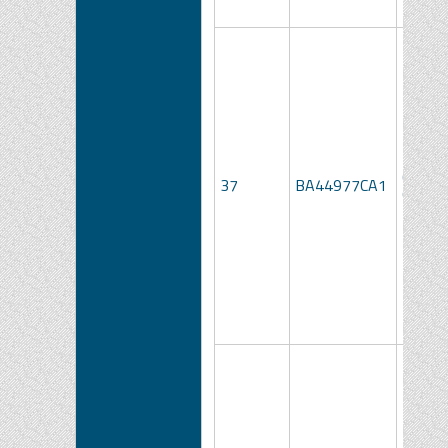
Catete
37
BA44977CA1
Ganz 7