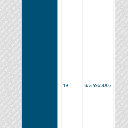
Cartucc
19
BA44965DC6
control
qualità