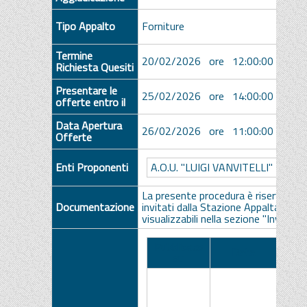
Tipo Appalto
Forniture
Termine
20/02/2026 ore 12:00:00 [Ora Ita
Richiesta Quesiti
Presentare le
25/02/2026 ore 14:00:00 [Ora Ita
offerte entro il
Data Apertura
26/02/2026 ore 11:00:00 [Ora Ita
Offerte
A.O.U. "LUIGI VANVITELLI"
Enti Proponenti
La presente procedura è riservata ai
Documentazione
invitati dalla Stazione Appaltante. Gl
visualizzabili nella sezione "Inviti", se
Pubblicato
Data
N
su