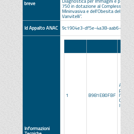
Diagnostica per Immagini e per l'ec
breve
750 in dotazione al Complesso Oper
Mininvasiva e dell'Obesita della A.O.U
Vanvitelli".
Id Appalto ANAC
9c1904e3-df5e-4a38-aab6-35c3b
Numero
Descri
CIG
Lotto
Lot
Access
per
1
B981E80FBF
l’Ecogr
CanonA
I900
Informazioni
Tecniche