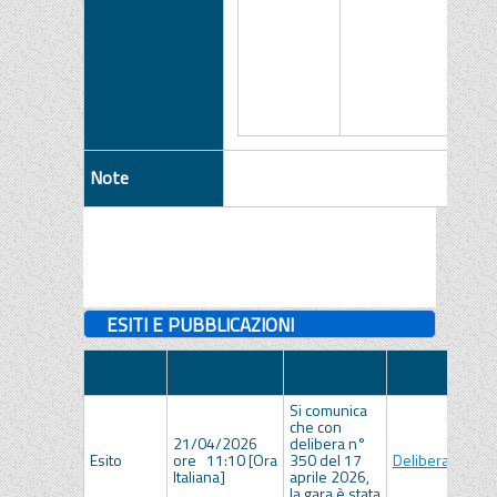
Note
ESITI E PUBBLICAZIONI
Data
Tipologia
Descrizione
Allegato
Pubblicazione
Si comunica
che con
21/04/2026
delibera n°
Esito
ore 11:10 [Ora
350 del 17
Deliberazione
Italiana]
aprile 2026,
la gara è stata