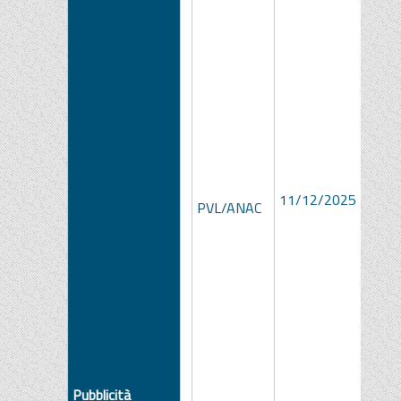
e9c4
11/12/2025
2652
PVL/ANAC
b5f2
ddbc
Pubblicità