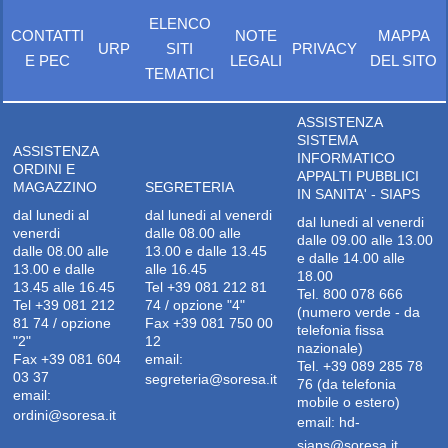
ELENCO
CONTATTI
NOTE
MAPPA
URP
SITI
PRIVACY
E PEC
LEGALI
DEL SITO
TEMATICI
ASSISTENZA
SISTEMA
ASSISTENZA
INFORMATICO
ORDINI E
APPALTI PUBBLICI
MAGAZZINO
SEGRETERIA
IN SANITA' - SIAPS
dal lunedi al
dal lunedi al venerdi
dal lunedi al venerdi
venerdi
dalle 08.00 alle
dalle 09.00 alle 13.00
dalle 08.00 alle
13.00 e dalle 13.45
e dalle 14.00 alle
13.00 e dalle
alle 16.45
18.00
13.45 alle 16.45
Tel +39 081 212 81
Tel. 800 078 666
Tel +39 081 212
74 / opzione "4"
(numero verde - da
81 74 / opzione
Fax +39 081 750 00
telefonia fissa
"2"
12
nazionale)
Fax +39 081 604
email:
Tel. +39 089 285 78
03 37
segreteria@soresa.it
76 (da telefonia
email:
mobile o estero)
ordini@soresa.it
email:
hd-
siaps@soresa.it