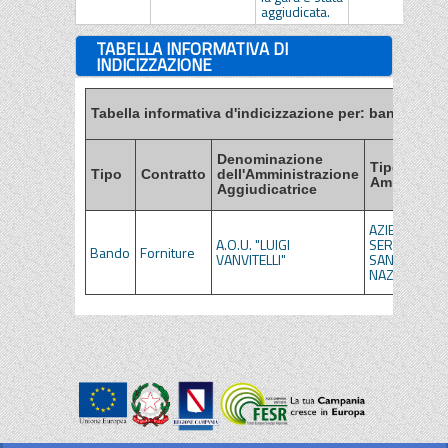
aggiudicata.
TABELLA INFORMATIVA DI
INDICIZZAZIONE
Tabella informativa d'indicizzazione per: bandi, esiti
Denominazione
Tipo di
Tipo
Contratto
dell'Amministrazione
Amministra
Aggiudicatrice
AZIENDE DEL
A.O.U. "LUIGI
SERVIZIO
Bando
Forniture
VANVITELLI"
SANITARIO
NAZIONALE