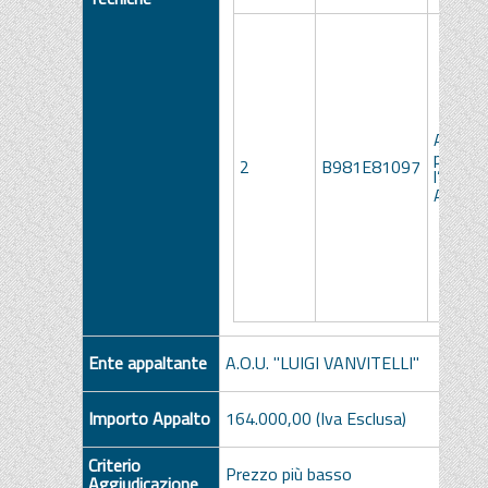
Access
per
2
B981E81097
l’Ecogr
Ariett
Ente appaltante
A.O.U. "LUIGI VANVITELLI"
Importo Appalto
164.000,00 (Iva Esclusa)
Criterio
Prezzo più basso
Aggiudicazione