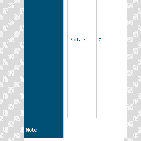
Portale
//
Note