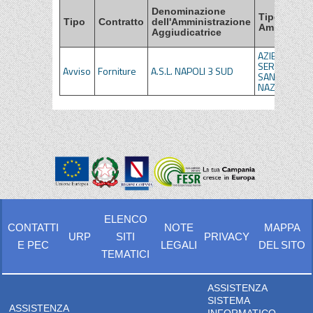
Denominazione
Tipo di
Tipo
Contratto
dell'Amministrazione
Amministra
Aggiudicatrice
AZIENDE DEL
SERVIZIO
Avviso
Forniture
A.S.L. NAPOLI 3 SUD
SANITARIO
NAZIONALE
ELENCO
CONTATTI
NOTE
MAPPA
URP
SITI
PRIVACY
E PEC
LEGALI
DEL SITO
TEMATICI
ASSISTENZA
SISTEMA
ASSISTENZA