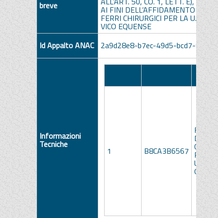
ALL’ART. 50, CO. 1, LETT. E), DEL 
breve
AI FINI DELL’AFFIDAMENTO DELL
FERRI CHIRURGICI PER LA U.O.S.D.
VICO EQUENSE
Id Appalto ANAC
2a9d28e8-b7ec-49d5-bcd7-904ba
Numero
Descri
CIG
Lotto
Lot
FORNI
Informazioni
DI FER
Tecniche
CHIRUR
1
B8CA3B6567
PER L
U.O.S.D
OCULI