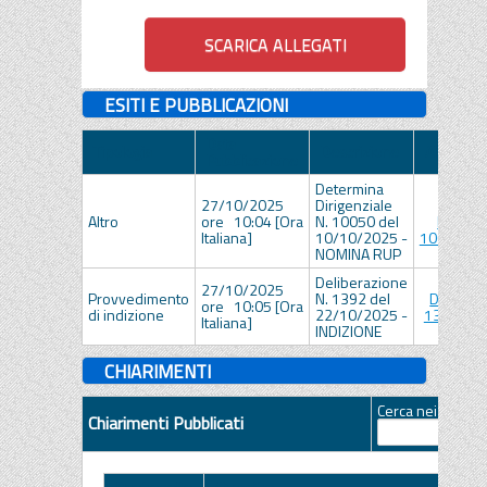
ESITI E PUBBLICAZIONI
Data
Tipologia
Descrizione
Allegato
Pubblicazione
Determina
27/10/2025
Dirigenziale
Deter
Altro
ore 10:04 [Ora
N. 10050 del
Dirigen
Italiana]
10/10/2025 -
10050_20
NOMINA RUP
Deliberazione
27/10/2025
Provvedimento
N. 1392 del
Delibera
ore 10:05 [Ora
di indizione
22/10/2025 -
1392_20
Italiana]
INDIZIONE
CHIARIMENTI
Cerca nei quesiti
Chiarimenti Pubblicati