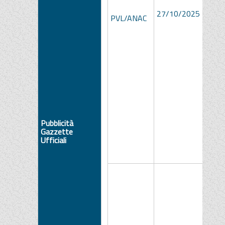
ee08
27/10/2025
dd1b
PVL/ANAC
80e2
e799
Pubblicità
Gazzette
Ufficiali