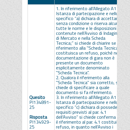
Protocollo
Quesito
1. In riferimento all’Allegato A1 -
Istanza di partecipazione e nello
specifico “a) dichiara di accettare,
senza condizione o riserva alcuna,
tutte le norme e le disposizioni
contenute nell’Avviso di Indagine
di Mercato e nella Scheda
Tecnica;” si chiede di chiarire se il
riferimento alla "Scheda Tecnica"
costituisca un refuso, poiché nella
documentazione di gara non è
presente un documento
esplicitamente denominato
"Scheda Tecnica".
2. Qualora il riferimento alla
"Scheda Tecnica" sia corretto, si
chiede di specificare a quale
documento si fa riferimento.
Quesito
3. In riferimento all’Allegato A1 -
S
PI134891-
Istanza di partecipazione e nello
S
25
specifico “c) dichiara di possedere i
s
requisiti previsti al par. 4.1
m
Risposta
dell’Avviso” si chiede conferma che
c
PI134929-
il riferimento al par. 4.1 costituisca
25
refuso, in quanto nell'Avviso i
S