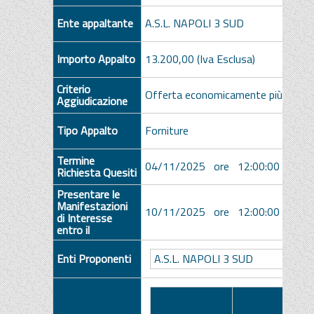
Ente appaltante
A.S.L. NAPOLI 3 SUD
Importo Appalto
13.200,00 (Iva Esclusa)
Criterio
Offerta economicamente più vanta
Aggiudicazione
Tipo Appalto
Forniture
Termine
04/11/2025 ore 12:00:00 [Ora Ita
Richiesta Quesiti
Presentare le
Manifestazioni
10/11/2025 ore 12:00:00 [Ora Ita
di Interesse
entro il
Enti Proponenti
A.S.L. NAPOLI 3 SUD
Descrizione
Allegato