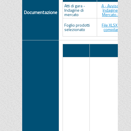
Atti di gara -
A - Avviso di
Indagine di
Indagine di
Documentazione
mercato
Mercato.zip
Foglio prodotti
File XLSX da
selezionato
compilare
I
Pubblicato
Data
N
su