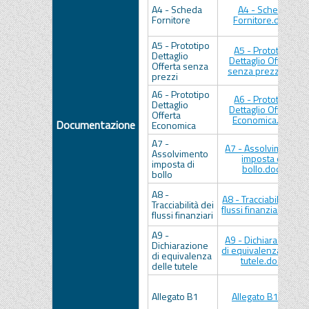
A4 - Scheda
A4 - Scheda
Fornitore
Fornitore.docx
A5 - Prototipo
A5 - Prototipo
Dettaglio
Dettaglio Offerta
Offerta senza
senza prezzi.xlsx
prezzi
A6 - Prototipo
A6 - Prototipo
Dettaglio
Dettaglio Offerta
Offerta
Economica.xlsx
Documentazione
Economica
A7 -
A7 - Assolvimento
Assolvimento
imposta di
imposta di
bollo.docx
bollo
A8 -
A8 - Tracciabilità dei
Tracciabilità dei
flussi finanziari.docx
flussi finanziari
A9 -
A9 - Dichiarazione
Dichiarazione
di equivalenza delle
di equivalenza
tutele.docx
delle tutele
Allegato B1
Allegato B1.pdf