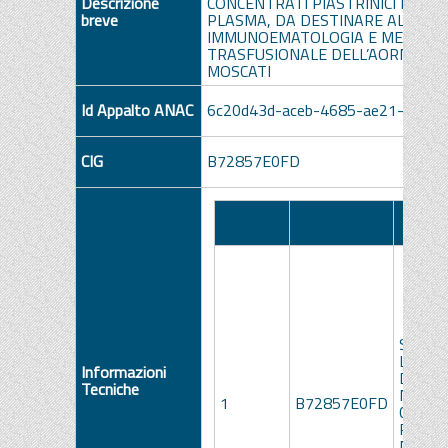
Descrizione
CONCENTRATI PIASTRINICI E NELL
breve
PLASMA, DA DESTINARE ALLA U.O
IMMUNOEMATOLOGIA E MEDICIN
TRASFUSIONALE DELL’AORN SAN
MOSCATI
Id Appalto ANAC
6c20d43d-aceb-4685-ae21-6e36
CIG
B72857E0FD
Numero
Des
CIG
Lotto
L
SISTE
L’INAT
Informazioni
DEI P
Tecniche
NEI
1
B72857E0FD
CONCE
PIASTR
NELLE 