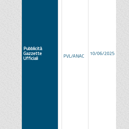
Pubblicità
442b
Gazzette
10/06/2025
c514
PVL/ANAC
Ufficiali
88ed
e6c8