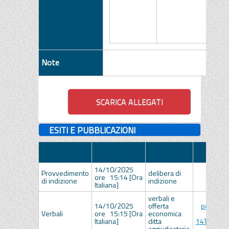
Note
ESITI E PUBBLICAZIONI
Data
Tipologia
Descrizione
Allegato
Pubblicazione
14/10/2025
Provvedimento
delibera di
DEL-2
ore 15:14 [Ora
di indizione
indizione
00064
Italiana]
verbali e
14/10/2025
offerta
portfolio
Verbali
ore 15:15 [Ora
economica
10
Italiana]
ditta
14T144717
aggiudicataria