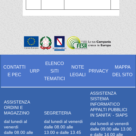
ELENCO
CONTATTI
NOTE
MAPPA
URP
SITI
PRIVACY
E PEC
LEGALI
DEL SITO
TEMATICI
ASSISTENZA
SISTEMA
ASSISTENZA
INFORMATICO
ORDINI E
APPALTI PUBBLICI
MAGAZZINO
SEGRETERIA
IN SANITA' - SIAPS
dal lunedi al
dal lunedi al venerdi
dal lunedi al venerdi
venerdi
dalle 08.00 alle
dalle 09.00 alle 13.00
dalle 08.00 alle
13.00 e dalle 13.45
e dalle 14.00 alle