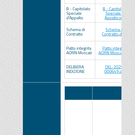
B - Capitolato
B - Capitolato
Speciale
Speciale d
d'Appalto
Appalto.pdf
Schema di
Schema di
Contratto
Contratto.docx
Patto integrita
Patto integrita
AORN Moscati
AORN Moscati.pdf
DELIBERA
DEL-2025-
INDIZIONE
000649.pdf
Pubblicato
Data
N
su