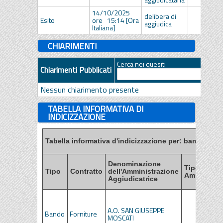
14/10/2025
delibera di
DEL-2
Esito
ore 15:14 [Ora
aggiudica
00098
Italiana]
CHIARIMENTI
Cerca nei quesiti
Chiarimenti Pubblicati
Nessun chiarimento presente
TABELLA INFORMATIVA DI
INDICIZZAZIONE
Tabella informativa d'indicizzazione per: bandi, esiti
Denominazione
Tipo di
Tipo
Contratto
dell'Amministrazione
Amministra
Aggiudicatrice
A.O. SAN GIUSEPPE
Bando
Forniture
MOSCATI