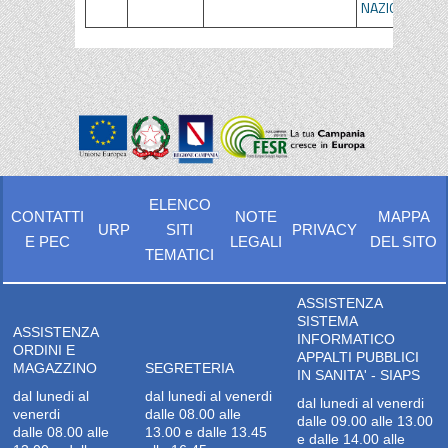
NAZIONALE
ELENCO
CONTATTI
NOTE
MAPPA
URP
SITI
PRIVACY
E PEC
LEGALI
DEL SITO
TEMATICI
ASSISTENZA
SISTEMA
ASSISTENZA
INFORMATICO
ORDINI E
APPALTI PUBBLICI
MAGAZZINO
SEGRETERIA
IN SANITA' - SIAPS
dal lunedi al
dal lunedi al venerdi
dal lunedi al venerdi
venerdi
dalle 08.00 alle
dalle 09.00 alle 13.00
dalle 08.00 alle
13.00 e dalle 13.45
e dalle 14.00 alle