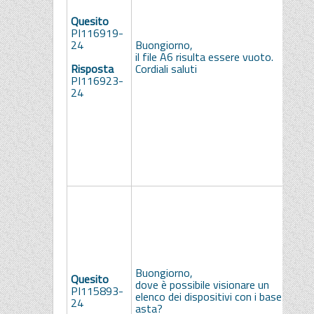
"
Quesito
d
PI116919-
C
24
Buongiorno,
g
il file A6 risulta essere vuoto.
s
Risposta
Cordiali saluti
t
PI116923-
p
24
s
i
s
R
e
Co
B
i
c
a
v
"
Buongiorno,
Quesito
d
dove è possibile visionare un
PI115893-
C
elenco dei dispositivi con i base
24
g
asta?