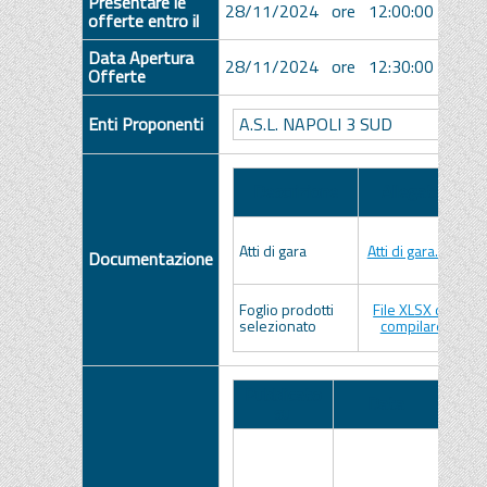
Presentare le
28/11/2024 ore 12:00:00 [Ora Ita
offerte entro il
Data Apertura
28/11/2024 ore 12:30:00 [Ora Ita
Offerte
A.S.L. NAPOLI 3 SUD
Enti Proponenti
Descrizione
Allegato
P
1
1
Atti di gara
Atti di gara.zip
Documentazione
It
1
Foglio prodotti
File XLSX da
1
selezionato
compilare
It
Pubblicato
Data
N
su