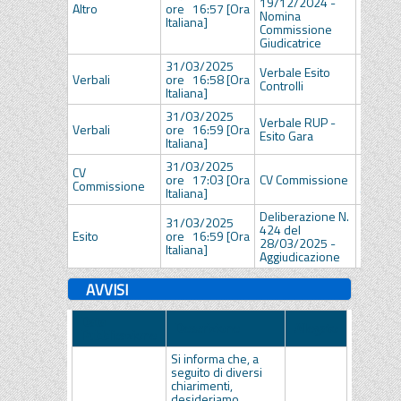
19/12/2024 -
Delib
Altro
ore 16:57 [Ora
Nomina
1744_
Italiana]
Commissione
Giudicatrice
31/03/2025
VERBA
Verbale Esito
Verbali
ore 16:58 [Ora
ENDO
Controlli
Italiana]
DIGES
31/03/2025
Verbale RUP -
VERBAL
Verbali
ore 16:59 [Ora
Esito Gara
ESITO 
Italiana]
31/03/2025
CV
Curr
ore 17:03 [Ora
CV Commissione
Commissione
Commis
Italiana]
Deliberazione N.
31/03/2025
424 del
Delib
Esito
ore 16:59 [Ora
28/03/2025 -
424_2
Italiana]
Aggiudicazione
AVVISI
Data
Descrizione
Allegato
Pubblicazione
Si informa che, a
seguito di diversi
chiarimenti,
desideriamo