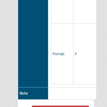
Portale
//
Note