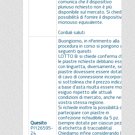
comunica che il dispositivo
pluriuso richiesto non è più
disponibile sul mercato. Si chiede la
possibilità di fornire il dispositivi
monouso equivalente.
Cordiali saluti
Buongiorno, in riferimento alla
procedura in corso si pongono di
seguenti quesiti:
LOTTO 8: si chiede conferma che
le piastre richieste debbano essere
con linguetta, diversamente, se le
piastre dovessere essere dotate
di cavo di connessione incorporato
si sottolinea che il prezzo indicato
a base d'asta risulta essere molto
esiguo rispetto alle attuali
condizioni di mercato, anche nella
vostra stessa regione.
S
Si richiede inoltre la possibilità di
l
partecipare con piastre in
d
confezione richiudibile da 5 pz.
i
Quesito
(sempre dotate per ciascun pezzo
c
PI126595-
di etichetta di tracciabilita)
I
24
Chiediamo infine considerando la