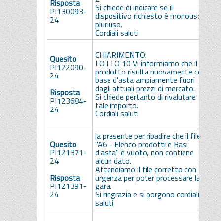
Risposta
Si chiede di indicare se il
S
PI130093-
dispositivo richiesto è monouso o
24
pluriuso.
Cordiali saluti
S
CHIARIMENTO:
i
Quesito
LOTTO 10 Vi informiamo che il
r
PI122090-
prodotto risulta nuovamente con
d
24
base d'asta ampiamente fuori
i
dagli attuali prezzi di mercato.
p
Risposta
Si chiede pertanto di rivalutare
a
PI123684-
tale importo.
b
24
Cordiali saluti
S
la presente per ribadire che il file
Quesito
"A6 - Elenco prodotti e Basi
S
PI121371-
d'asta" è vuoto, non contiene
i
24
alcun dato.
i
Attendiamo il file corretto con
p
Risposta
urgenza per poter processare la
PI121391-
gara.
S
24
Si ringrazia e si porgono cordiali
saluti
B