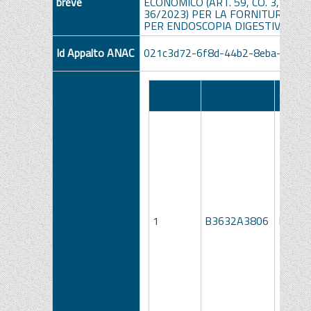
breve
ECONOMICO (ART. 59, CO. 3, DEL D
36/2023) PER LA FORNITURA DI D
PER ENDOSCOPIA DIGESTIVA
Id Appalto ANAC
021c3d72-6f8d-44b2-8eba-4b15
Numero
Descr
CIG
Lotto
Lo
1
B3632A3806
LOTTO