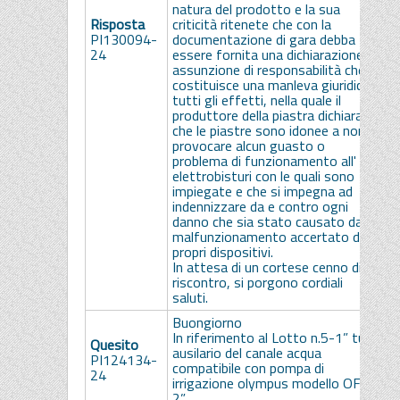
o
natura del prodotto e la sua
o
Risposta
criticità ritenete che con la
a
PI130094-
documentazione di gara debba
a
24
essere fornita una dichiarazione di
d
assunzione di responsabilità che
c
costituisce una manleva giuridica a
tutti gli effetti, nella quale il
S
produttore della piastra dichiara
che le piastre sono idonee a non
provocare alcun guasto o
problema di funzionamento all'
elettrobisturi con le quali sono
impiegate e che si impegna ad
indennizzare da e contro ogni
danno che sia stato causato dal
malfunzionamento accertato dei
propri dispositivi.
In attesa di un cortese cenno di
riscontro, si porgono cordiali
saluti.
Buongiorno
In riferimento al Lotto n.5-1” tubo
Quesito
ausilario del canale acqua
PI124134-
compatibile con pompa di
S
24
irrigazione olympus modello OFP-
i
2”