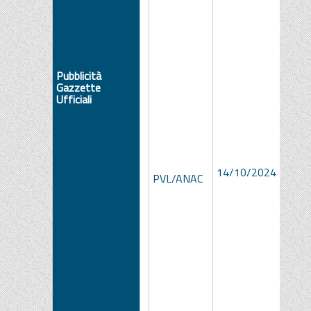
Pubblicità
Gazzette
Ufficiali
fe2e
14/10/2024
81e9
PVL/ANAC
a3bc-
a3da