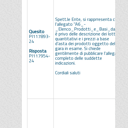
i
c
a
Spett.le Ente, si rapprresenta che
v
l'allegato "A6_-
"
_Elenco_Prodotti_e_Basi_dasta"
Quesito
d
è privo delle descrizione dei lotti, i
PI117893-
C
quantitativi e i prezzi a base
24
g
d’asta dei prodotti oggetto della
s
gara in esame. Si chiede
Risposta
t
gentilmente di pubblicare l'allegato
PI117954-
p
completo delle suddette
24
s
indicazioni.
i
s
Cordiali saluti
R
e
Co
B
i
c
a
v