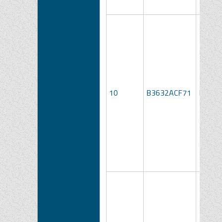
10
B3632ACF71
LOTTO