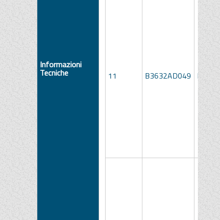
Informazioni
Tecniche
11
B3632AD049
LOTTO