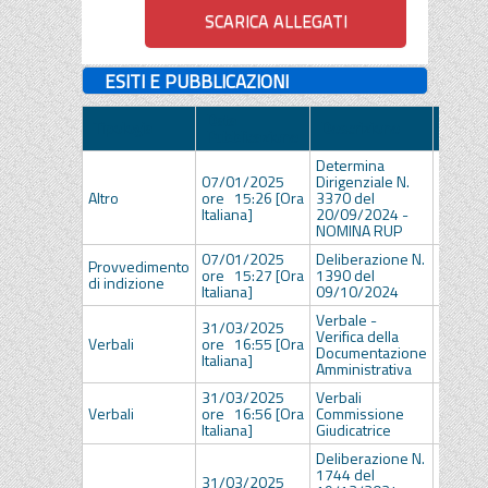
ESITI E PUBBLICAZIONI
Data
Tipologia
Descrizione
Allega
Pubblicazione
Determina
07/01/2025
Dirigenziale N.
Det
Altro
ore 15:26 [Ora
3370 del
Dirig
Italiana]
20/09/2024 -
3370_
NOMINA RUP
07/01/2025
Deliberazione N.
Provvedimento
Delib
ore 15:27 [Ora
1390 del
di indizione
1390_
Italiana]
09/10/2024
Verbale -
31/03/2025
Verifica della
Pro
Verbali
ore 16:55 [Ora
Documentazione
Verbal
Italiana]
Amministrativa
31/03/2025
Verbali
Ve
Verbali
ore 16:56 [Ora
Commissione
Comm
Italiana]
Giudicatrice
Giudic
Deliberazione N.
1744 del
31/03/2025