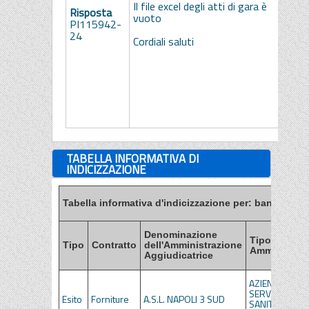
s
Il file excel degli atti di gara è
Risposta
t
vuoto
PI115942-
p
24
s
Cordiali saluti
i
s
R
e
Co
TABELLA INFORMATIVA DI
INDICIZZAZIONE
Tabella informativa d'indicizzazione per: bandi, esiti
Denominazione
Tipo di
Tipo
Contratto
dell'Amministrazione
Amministraz
Aggiudicatrice
AZIENDE DEL
SERVIZIO
Esito
Forniture
A.S.L. NAPOLI 3 SUD
SANITARIO