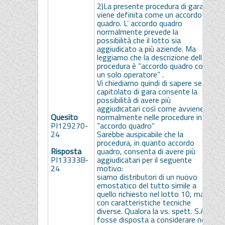
2)La presente procedura di gara
viene definita come un accordo
quadro. L’ accordo quadro
normalmente prevede la
possibilità che il lotto sia
aggiudicato a più aziende. Ma
leggiamo che la descrizione della
procedura è “accordo quadro con
un solo operatore” .
S
Vi chiediamo quindi di sapere se il
capitolato di gara consente la
possibilità di avere più
aggiudicatari così come avviene
Quesito
normalmente nelle procedure in
PI129270-
“accordo quadro”
24
Sarebbe auspicabile che la
procedura, in quanto accordo
Risposta
quadro, consenta di avere più
PI133338-
aggiudicatari per il seguente
24
motivo:
siamo distributori di un nuovo
emostatico del tutto simile a
quello richiesto nel lotto 10, ma
con caratteristiche tecniche
S
diverse. Qualora la vs. spett. S.A.
fosse disposta a considerare nell’