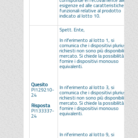
corrisponde effettivamente alle
esigenze ed alle caratteristiche
funzionali relative al prodotto
indicato al lotto 10.
Spett. Ente,
In riferimento al lotto 1, si
comunica che i dispositivi pluriuso
richiesti non sono più disponibili sul
mercato. Si chiede la possibilità di
fornire i dispositivi monouso
equivalenti.
S
Quesito
In riferimento al lotto 3, si
s
PI129210-
comunica che i dispositivi pluriuso
c
24
richiesti non sono più disponibili sul
L
mercato. Si chiede la possibilità di
m
Risposta
fornire i dispositivi monouso
e
PI133337-
equivalenti.
24
S
In riferimento al lotto 9, si