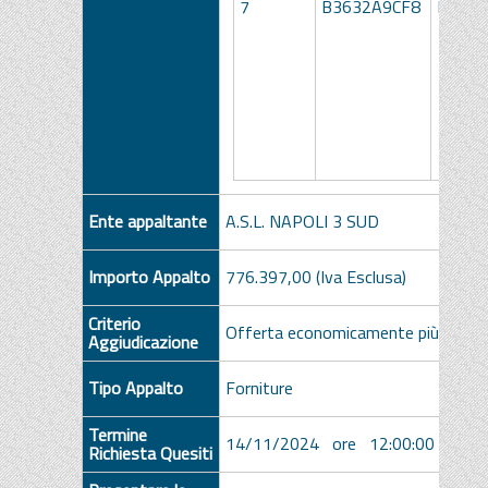
7
B3632A9CF8
LOTTO
Ente appaltante
A.S.L. NAPOLI 3 SUD
Importo Appalto
776.397,00 (Iva Esclusa)
Criterio
Offerta economicamente più vanta
Aggiudicazione
Tipo Appalto
Forniture
Termine
14/11/2024 ore 12:00:00 [Ora Ita
Richiesta Quesiti